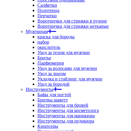
Салфетки
Полотенца
Перчатки
Воротнички для стрижки в рулоне
Воротнички для стрижки нетканые
Мужчинам
краска для бороды
набор
окислитель
Уход за телом для мужчин
Бритье
Парфюмерия
Уход за волосами для мужчин
Уход за лицом
Укладка и стайлинг для мужчин
Уход за бородой
Инструменты
Бафы для ногтей
Бритвы шаветт
Инструменты для бровей
Инструменты для косметолога
Инструменты для маникюра
Инструменты для педикюра
Книпсеры