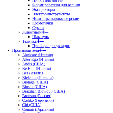
Пилки для ногтей
Формирователи для ресниц
Экстракторы
Электроинструменты
Ножницы парикмахерские
Косметички
Сумки
Животным
Шампунь
Техника
Приборы для укладки
Производители
Aknicare (Италия)
Alter Ego (Италия)
Andis (США)
Be Hair (Италия)
Bes (Италия)
Bielenda (Польша)
Biolage (США)
Biosilk (США)
Brazilian Blowout (США)
Bronsun (Россия)
C:ehko (Германия)
Chi (США)
Comair (Германия)