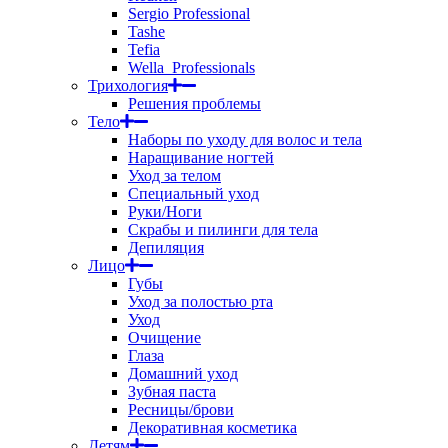
Sergio Professional
Tashe
Tefia
Wella_Professionals
Трихология
Решения проблемы
Тело
Наборы по уходу для волос и тела
Наращивание ногтей
Уход за телом
Специальный уход
Руки/Ноги
Скрабы и пилинги для тела
Депиляция
Лицо
Губы
Уход за полостью рта
Уход
Очищение
Глаза
Домашний уход
Зубная паста
Ресницы/брови
Декоративная косметика
Детям