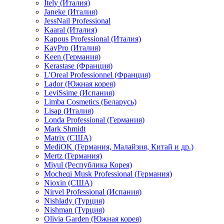
Itely (Италия)
Janeke (Италия)
JessNail Professional
Kaaral (Италия)
Kapous Professional (Италия)
KayPro (Италия)
Keen (Германия)
Kerastase (Франция)
L'Oreal Professionnel (Франция)
Lador (Южная корея)
LeviSsime (Испания)
Limba Cosmetics (Беларусь)
Lisap (Италия)
Londa Professional (Германия)
Mark Shmidt
Matrix (США)
MediOK (Германия, Малайзия, Китай и др.)
Mertz (Германия)
Miyul (Республика Корея)
Mocheqi Musk Professional (Германия)
Nioxin (США)
Nirvel Professional (Испания)
Nishlady (Турция)
Nishman (Турция)
Olivia Garden (Южная корея)