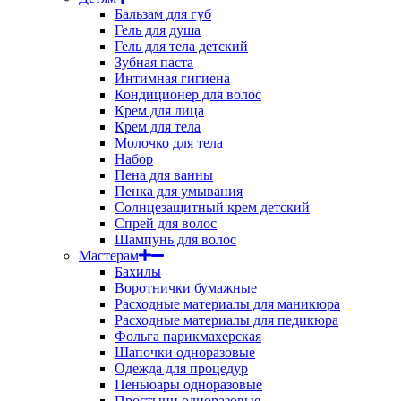
Бальзам для губ
Гель для душа
Гель для тела детский
Зубная паста
Интимная гигиена
Кондиционер для волос
Крем для лица
Крем для тела
Молочко для тела
Набор
Пена для ванны
Пенка для умывания
Солнцезащитный крем детский
Спрей для волос
Шампунь для волос
Мастерам
Бахилы
Воротнички бумажные
Расходные материалы для маникюра
Расходные материалы для педикюра
Фольга парикмахерская
Шапочки одноразовые
Одежда для процедур
Пеньюары одноразовые
Простыни одноразовые