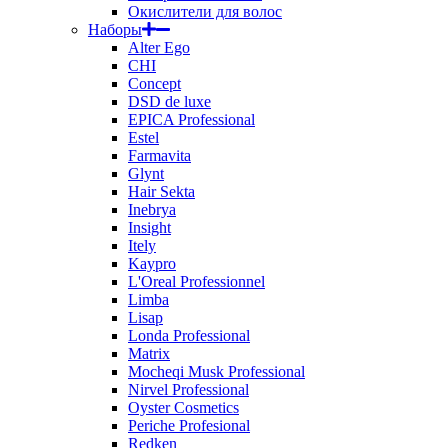
Окислители для волос
Наборы
Alter Ego
CHI
Concept
DSD de luxe
EPICA Professional
Estel
Farmavita
Glynt
Hair Sekta
Inebrya
Insight
Itely
Kaypro
L'Oreal Professionnel
Limba
Lisap
Londa Professional
Matrix
Mocheqi Musk Professional
Nirvel Professional
Oyster Cosmetics
Periche Profesional
Redken