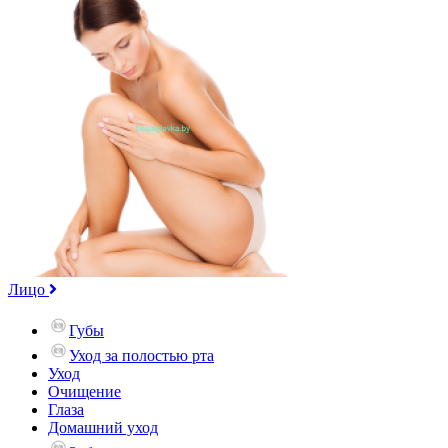
Лицо
Губы
Уход за полостью рта
Уход
Очищение
Глаза
Домашний уход