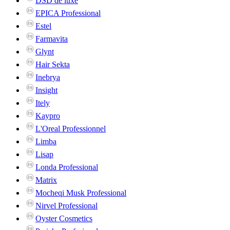
DSD de luxe
EPICA Professional
Estel
Farmavita
Glynt
Hair Sekta
Inebrya
Insight
Itely
Kaypro
L'Oreal Professionnel
Limba
Lisap
Londa Professional
Matrix
Mocheqi Musk Professional
Nirvel Professional
Oyster Cosmetics