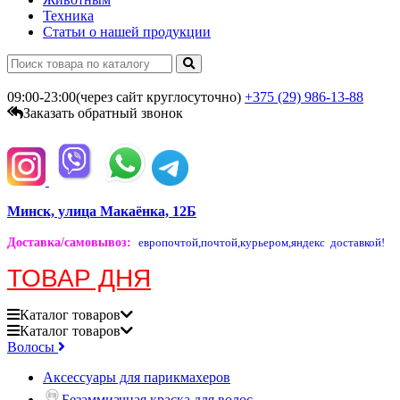
Техника
Статьи о нашей продукции
09:00-23:00(через сайт круглосуточно)
+375 (29)
986-13-88
Заказать обратный звонок
Минск, улица Макаёнка, 12Б
Доставка/самовывоз
:
европочтой,
почтой,
курьером,
яндекс доставкой!
ТОВАР ДНЯ
Каталог
товаров
Каталог
товаров
Волосы
Аксессуары для парикмахеров
Безаммиачная краска для волос