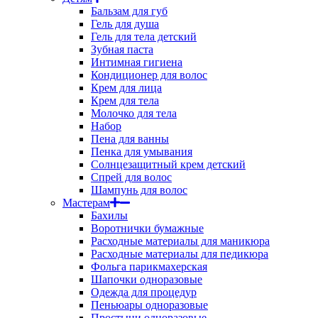
Бальзам для губ
Гель для душа
Гель для тела детский
Зубная паста
Интимная гигиена
Кондиционер для волос
Крем для лица
Крем для тела
Молочко для тела
Набор
Пена для ванны
Пенка для умывания
Солнцезащитный крем детский
Спрей для волос
Шампунь для волос
Мастерам
Бахилы
Воротнички бумажные
Расходные материалы для маникюра
Расходные материалы для педикюра
Фольга парикмахерская
Шапочки одноразовые
Одежда для процедур
Пеньюары одноразовые
Простыни одноразовые