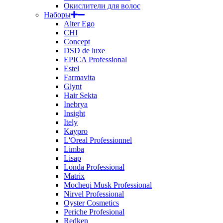
Окислители для волос
Наборы
Alter Ego
CHI
Concept
DSD de luxe
EPICA Professional
Estel
Farmavita
Glynt
Hair Sekta
Inebrya
Insight
Itely
Kaypro
L'Oreal Professionnel
Limba
Lisap
Londa Professional
Matrix
Mocheqi Musk Professional
Nirvel Professional
Oyster Cosmetics
Periche Profesional
Redken