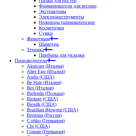
Пилки для ногтей
Формирователи для ресниц
Экстракторы
Электроинструменты
Ножницы парикмахерские
Косметички
Сумки
Животным
Шампунь
Техника
Приборы для укладки
Производители
Aknicare (Италия)
Alter Ego (Италия)
Andis (США)
Be Hair (Италия)
Bes (Италия)
Bielenda (Польша)
Biolage (США)
Biosilk (США)
Brazilian Blowout (США)
Bronsun (Россия)
C:ehko (Германия)
Chi (США)
Comair (Германия)