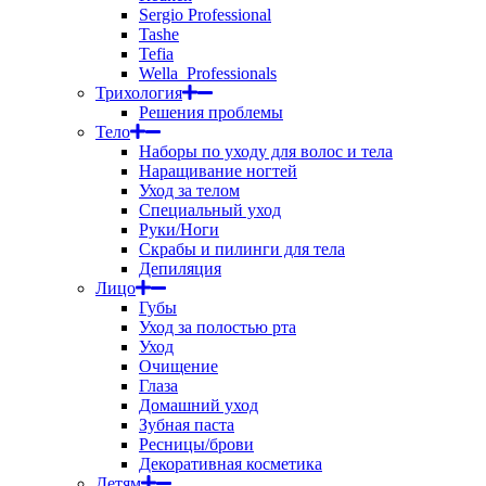
Sergio Professional
Tashe
Tefia
Wella_Professionals
Трихология
Решения проблемы
Тело
Наборы по уходу для волос и тела
Наращивание ногтей
Уход за телом
Специальный уход
Руки/Ноги
Скрабы и пилинги для тела
Депиляция
Лицо
Губы
Уход за полостью рта
Уход
Очищение
Глаза
Домашний уход
Зубная паста
Ресницы/брови
Декоративная косметика
Детям