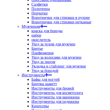
Салфетки
Полотенца
Перчатки
Воротнички для стрижки в рулоне
Воротнички для стрижки нетканые
Мужчинам
краска для бороды
набор
окислитель
Уход за телом для мужчин
Бритье
Парфюмерия
Уход за волосами для мужчин
Уход за лицом
Укладка и стайлинг для мужчин
Уход за бородой
Инструменты
Бафы для ногтей
Бритвы шаветт
Инструменты для бровей
Инструменты для косметолога
Инструменты для маникюра
Инструменты для педикюра
Книпсеры