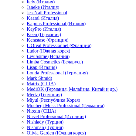
Itely (Италия)
Janeke (Италия)
JessNail Professional
Kaaral (Италия)
Kapous Professional (Италия)
KayPro (Италия)
Keen (Германия)
Kerastase (Франция)
L'Oreal Professionnel (Франция)
Lador (Южная корея)
LeviSsime (Испания)
Limba Cosmetics (Беларусь)
Lisap (Италия)
Londa Professional (Германия)
Mark Shmidt
Matrix (США)
MediOK (Германия, Малайзия, Китай и др.)
Mertz (Германия)
Miyul (Республика Корея)
Mocheqi Musk Professional (Германия)
Nioxin (США)
Nirvel Professional (Испания)
Nishlady (Турция)
Nishman (Турция)
Olivia Garden (Южная корея)