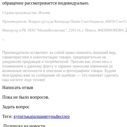
обращение рассматривается индивидуально.
Страна производства: Италия
Производитель: Каарал срл ц.да Контрада Пиане СантАнджело, 66050 Сан-Сальво
Импортер в РБ: ООО "МиланКосметикс", 220114, г. Минск, ФИЛИМОНОВА Д.Ф.
–
Производители оставляют за собой право изменять внешний вид,
характеристики и комплектацию товара, предварительно не
уведомляя продавцов и потребителей. Просим вас отнестись с
пониманием к данному факту и заранее приносим извинения за
возможные неточности в описании и фотографиях товара. Будем
благодарны вам за сообщение об ошибках — это поможет сделать
наш каталог еще точнее!
Написать отзыв
Пока не было вопросов.
Задать вопрос
Теги:
купитькаралшампуньфиллер
Подписка на новости