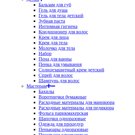
Бальзам для губ
Гель для душа
Гель для тела детский
Зубная паста
Интимная гигиена
Кондиционер для волос
Крем для лица
Крем для тела
Молочко для тела
Набор
Пена для ванны
Пенка для умывания
Солнцезащитный крем детский
Спрей для волос
Шампунь для волос
Мастерам
Бахилы
Воротнички бумажные
Расходные материалы для маникюра
Расходные материалы для педикюра
Фольга парикмахерская
Шапочки одноразовые
Одежда для процедур
Пеньюары одноразовые
Простыни одноразовые