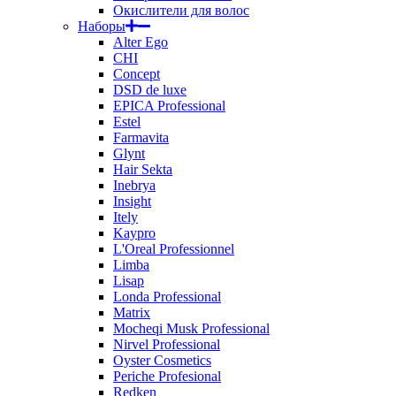
Окислители для волос
Наборы
Alter Ego
CHI
Concept
DSD de luxe
EPICA Professional
Estel
Farmavita
Glynt
Hair Sekta
Inebrya
Insight
Itely
Kaypro
L'Oreal Professionnel
Limba
Lisap
Londa Professional
Matrix
Mocheqi Musk Professional
Nirvel Professional
Oyster Cosmetics
Periche Profesional
Redken