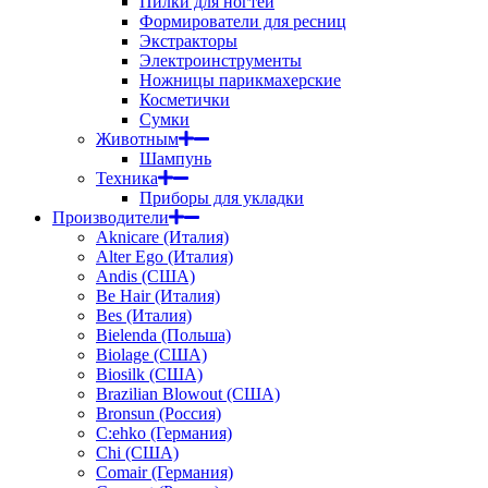
Пилки для ногтей
Формирователи для ресниц
Экстракторы
Электроинструменты
Ножницы парикмахерские
Косметички
Сумки
Животным
Шампунь
Техника
Приборы для укладки
Производители
Aknicare (Италия)
Alter Ego (Италия)
Andis (США)
Be Hair (Италия)
Bes (Италия)
Bielenda (Польша)
Biolage (США)
Biosilk (США)
Brazilian Blowout (США)
Bronsun (Россия)
C:ehko (Германия)
Chi (США)
Comair (Германия)