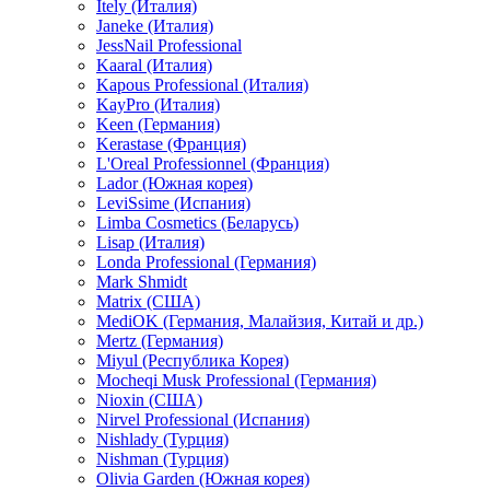
Itely (Италия)
Janeke (Италия)
JessNail Professional
Kaaral (Италия)
Kapous Professional (Италия)
KayPro (Италия)
Keen (Германия)
Kerastase (Франция)
L'Oreal Professionnel (Франция)
Lador (Южная корея)
LeviSsime (Испания)
Limba Cosmetics (Беларусь)
Lisap (Италия)
Londa Professional (Германия)
Mark Shmidt
Matrix (США)
MediOK (Германия, Малайзия, Китай и др.)
Mertz (Германия)
Miyul (Республика Корея)
Mocheqi Musk Professional (Германия)
Nioxin (США)
Nirvel Professional (Испания)
Nishlady (Турция)
Nishman (Турция)
Olivia Garden (Южная корея)