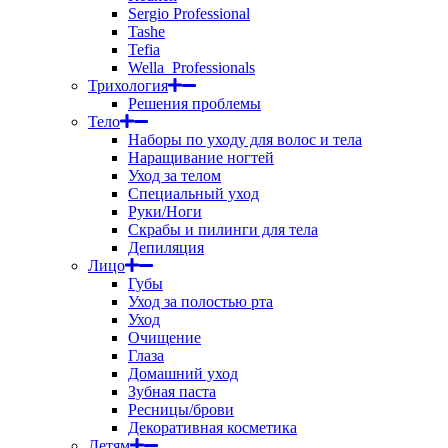
Sergio Professional
Tashe
Tefia
Wella_Professionals
Трихология
Решения проблемы
Тело
Наборы по уходу для волос и тела
Наращивание ногтей
Уход за телом
Специальный уход
Руки/Ноги
Скрабы и пилинги для тела
Депиляция
Лицо
Губы
Уход за полостью рта
Уход
Очищение
Глаза
Домашний уход
Зубная паста
Ресницы/брови
Декоративная косметика
Детям