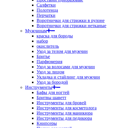
Салфетки
Полотенца
Перчатки
Воротнички для стрижки в рулоне
Воротнички для стрижки нетканые
Мужчинам
краска для бороды
набор
окислитель
Уход за телом для мужчин
Бритье
Парфюмерия
Уход за волосами для мужчин
Уход за лицом
Укладка и стайлинг для мужчин
Уход за бородой
Инструменты
Бафы для ногтей
Бритвы шаветт
Инструменты для бровей
Инструменты для косметолога
Инструменты для маникюра
Инструменты для педикюра
Книпсеры