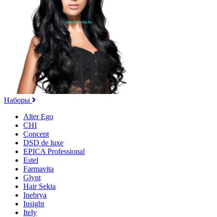
Наборы
Alter Ego
CHI
Concept
DSD de luxe
EPICA Professional
Estel
Farmavita
Glynt
Hair Sekta
Inebrya
Insight
Itely