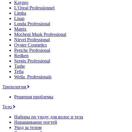
Kaypro
L'Oreal Professionnel
Limba
Lisap
Londa Professional
Matrix
Mocheqi Musk Professional
Nirvel Professional
Oyster Cosmetics
Periche Profesional
Redken
Sergio Professional
Tashe
Tefia
Wella_Professionals
Трихология
Решения проблемы
Тело
Наборы по уходу для волос и тела
Наращивание ногтей
Уход за телом