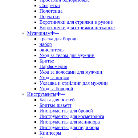
Салфетки
Полотенца
Перчатки
Воротнички для стрижки в рулоне
Воротнички для стрижки нетканые
Мужчинам
краска для бороды
набор
окислитель
Уход за телом для мужчин
Бритье
Парфюмерия
Уход за волосами для мужчин
Уход за лицом
Укладка и стайлинг для мужчин
Уход за бородой
Инструменты
Бафы для ногтей
Бритвы шаветт
Инструменты для бровей
Инструменты для косметолога
Инструменты для маникюра
Инструменты для педикюра
Книпсеры