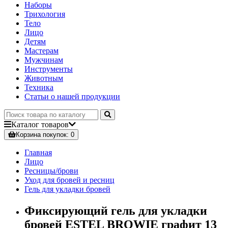
Наборы
Трихология
Тело
Лицо
Детям
Мастерам
Мужчинам
Инструменты
Животным
Техника
Статьи о нашей продукции
Каталог
товаров
Корзина
покупок
: 0
Главная
Лицо
Ресницы/брови
Уход для бровей и ресниц
Гель для укладки бровей
Фиксирующий гель для укладки
бровей ESTEL BROWIE графит 13