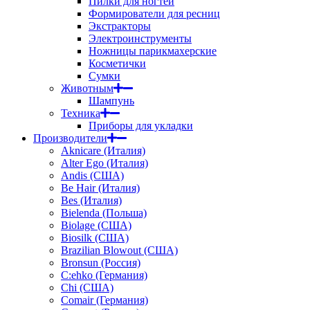
Пилки для ногтей
Формирователи для ресниц
Экстракторы
Электроинструменты
Ножницы парикмахерские
Косметички
Сумки
Животным
Шампунь
Техника
Приборы для укладки
Производители
Aknicare (Италия)
Alter Ego (Италия)
Andis (США)
Be Hair (Италия)
Bes (Италия)
Bielenda (Польша)
Biolage (США)
Biosilk (США)
Brazilian Blowout (США)
Bronsun (Россия)
C:ehko (Германия)
Chi (США)
Comair (Германия)