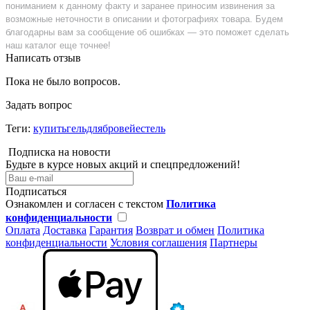
пониманием к данному факту и заранее приносим извинения за
возможные неточности в описании и фотографиях товара. Будем
благодарны вам за сообщение об ошибках — это поможет сделать
наш каталог еще точнее!
Написать отзыв
Пока не было вопросов.
Задать вопрос
Теги:
купитьгельдлябровейестель
Подписка на новости
Будьте в курсе новых акций и спецпредложений!
Подписаться
Ознакомлен и согласен с текстом
Политика
конфиденциальности
Оплата
Доставка
Гарантия
Возврат и обмен
Политика
конфиденциальности
Условия соглашения
Партнеры