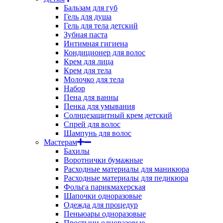
Бальзам для губ
Гель для душа
Гель для тела детский
Зубная паста
Интимная гигиена
Кондиционер для волос
Крем для лица
Крем для тела
Молочко для тела
Набор
Пена для ванны
Пенка для умывания
Солнцезащитный крем детский
Спрей для волос
Шампунь для волос
Мастерам
Бахилы
Воротнички бумажные
Расходные материалы для маникюра
Расходные материалы для педикюра
Фольга парикмахерская
Шапочки одноразовые
Одежда для процедур
Пеньюары одноразовые
Простыни одноразовые