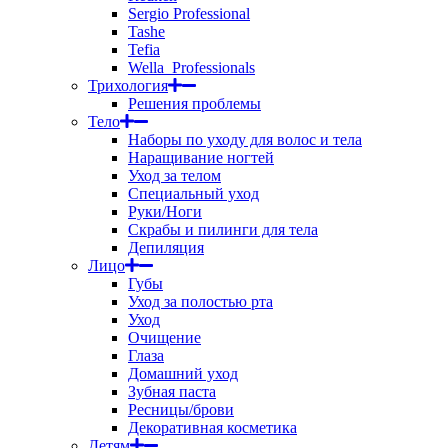
Sergio Professional
Tashe
Tefia
Wella_Professionals
Трихология
Решения проблемы
Тело
Наборы по уходу для волос и тела
Наращивание ногтей
Уход за телом
Специальный уход
Руки/Ноги
Скрабы и пилинги для тела
Депиляция
Лицо
Губы
Уход за полостью рта
Уход
Очищение
Глаза
Домашний уход
Зубная паста
Ресницы/брови
Декоративная косметика
Детям