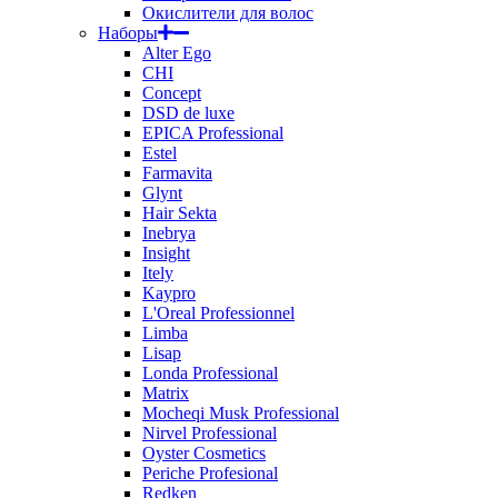
Окислители для волос
Наборы
Alter Ego
CHI
Concept
DSD de luxe
EPICA Professional
Estel
Farmavita
Glynt
Hair Sekta
Inebrya
Insight
Itely
Kaypro
L'Oreal Professionnel
Limba
Lisap
Londa Professional
Matrix
Mocheqi Musk Professional
Nirvel Professional
Oyster Cosmetics
Periche Profesional
Redken