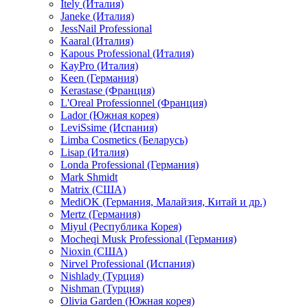
Itely (Италия)
Janeke (Италия)
JessNail Professional
Kaaral (Италия)
Kapous Professional (Италия)
KayPro (Италия)
Keen (Германия)
Kerastase (Франция)
L'Oreal Professionnel (Франция)
Lador (Южная корея)
LeviSsime (Испания)
Limba Cosmetics (Беларусь)
Lisap (Италия)
Londa Professional (Германия)
Mark Shmidt
Matrix (США)
MediOK (Германия, Малайзия, Китай и др.)
Mertz (Германия)
Miyul (Республика Корея)
Mocheqi Musk Professional (Германия)
Nioxin (США)
Nirvel Professional (Испания)
Nishlady (Турция)
Nishman (Турция)
Olivia Garden (Южная корея)