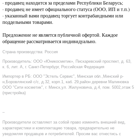
· продавец находится за пределами Республики Беларусь;
· продавец не имеет официального статуса (ООО, ИП и т.п.)
· указанный вами продавец торгует контрабандными или
поддельными товарами.
Предложение не является публичной офертой. Каждое
обращение рассматривается индивидуально.
Страна производства: Россия
Производитель: ООО «Юникосметик», Пискаревский проспект, д. 63,
к. 6, лит. А, г. Санкт-Петербург, Российская Федерация
Импортер в РБ: ООО "Эстель Сервис", Минская обл.,Минский р-
н,Боровлянский с/с, д.32, корп.1, каб. 29,район деревни Малиновка
ООО "Сити косметик", г. Минск,ул. Жилуновича, д.4, пом. 5002,этаж 5
(пристройка)
–
Производители оставляют за собой право изменять внешний вид,
характеристики и комплектацию товара, предварительно не
уведомляя продавцов и потребителей. Просим вас отнестись с