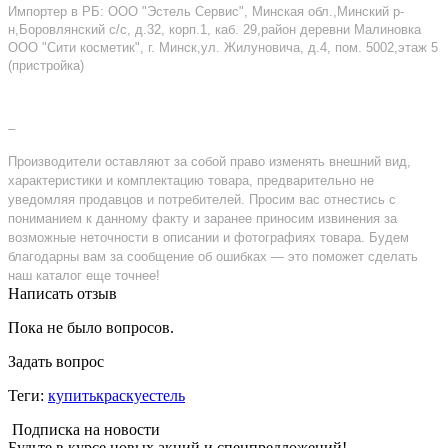
Импортер в РБ: ООО "Эстель Сервис", Минская обл.,Минский р-
н,Боровлянский с/с, д.32, корп.1, каб. 29,район деревни Малиновка
ООО "Сити косметик", г. Минск,ул. Жилуновича, д.4, пом. 5002,этаж 5
(пристройка)
–
Производители оставляют за собой право изменять внешний вид,
характеристики и комплектацию товара, предварительно не
уведомляя продавцов и потребителей. Просим вас отнестись с
пониманием к данному факту и заранее приносим извинения за
возможные неточности в описании и фотографиях товара. Будем
благодарны вам за сообщение об ошибках — это поможет сделать
наш каталог еще точнее!
Написать отзыв
Пока не было вопросов.
Задать вопрос
Теги:
купитькраскуестель
Подписка на новости
Будьте в курсе новых акций и спецпредложений!