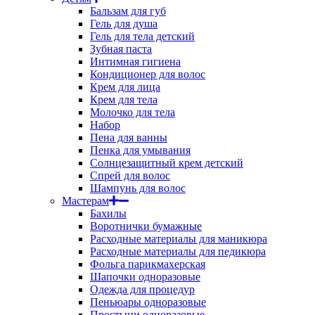
Бальзам для губ
Гель для душа
Гель для тела детский
Зубная паста
Интимная гигиена
Кондиционер для волос
Крем для лица
Крем для тела
Молочко для тела
Набор
Пена для ванны
Пенка для умывания
Солнцезащитный крем детский
Спрей для волос
Шампунь для волос
Мастерам
Бахилы
Воротнички бумажные
Расходные материалы для маникюра
Расходные материалы для педикюра
Фольга парикмахерская
Шапочки одноразовые
Одежда для процедур
Пеньюары одноразовые
Простыни одноразовые