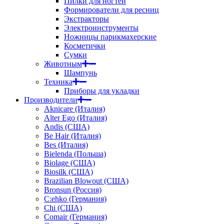
Пилки для ногтей
Формирователи для ресниц
Экстракторы
Электроинструменты
Ножницы парикмахерские
Косметички
Сумки
Животным
Шампунь
Техника
Приборы для укладки
Производители
Aknicare (Италия)
Alter Ego (Италия)
Andis (США)
Be Hair (Италия)
Bes (Италия)
Bielenda (Польша)
Biolage (США)
Biosilk (США)
Brazilian Blowout (США)
Bronsun (Россия)
C:ehko (Германия)
Chi (США)
Comair (Германия)