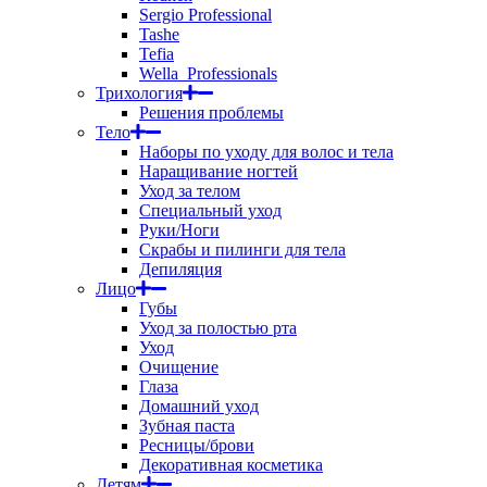
Sergio Professional
Tashe
Tefia
Wella_Professionals
Трихология
Решения проблемы
Тело
Наборы по уходу для волос и тела
Наращивание ногтей
Уход за телом
Специальный уход
Руки/Ноги
Скрабы и пилинги для тела
Депиляция
Лицо
Губы
Уход за полостью рта
Уход
Очищение
Глаза
Домашний уход
Зубная паста
Ресницы/брови
Декоративная косметика
Детям