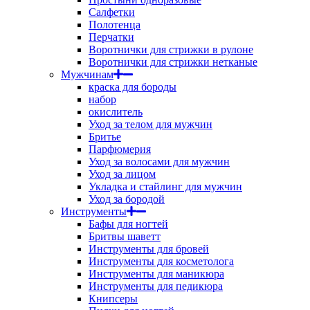
Салфетки
Полотенца
Перчатки
Воротнички для стрижки в рулоне
Воротнички для стрижки нетканые
Мужчинам
краска для бороды
набор
окислитель
Уход за телом для мужчин
Бритье
Парфюмерия
Уход за волосами для мужчин
Уход за лицом
Укладка и стайлинг для мужчин
Уход за бородой
Инструменты
Бафы для ногтей
Бритвы шаветт
Инструменты для бровей
Инструменты для косметолога
Инструменты для маникюра
Инструменты для педикюра
Книпсеры