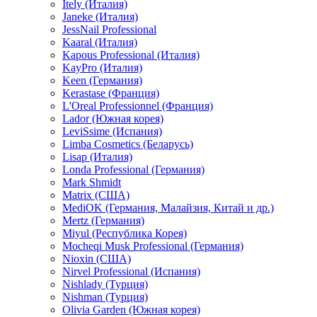
Itely (Италия)
Janeke (Италия)
JessNail Professional
Kaaral (Италия)
Kapous Professional (Италия)
KayPro (Италия)
Keen (Германия)
Kerastase (Франция)
L'Oreal Professionnel (Франция)
Lador (Южная корея)
LeviSsime (Испания)
Limba Cosmetics (Беларусь)
Lisap (Италия)
Londa Professional (Германия)
Mark Shmidt
Matrix (США)
MediOK (Германия, Малайзия, Китай и др.)
Mertz (Германия)
Miyul (Республика Корея)
Mocheqi Musk Professional (Германия)
Nioxin (США)
Nirvel Professional (Испания)
Nishlady (Турция)
Nishman (Турция)
Olivia Garden (Южная корея)