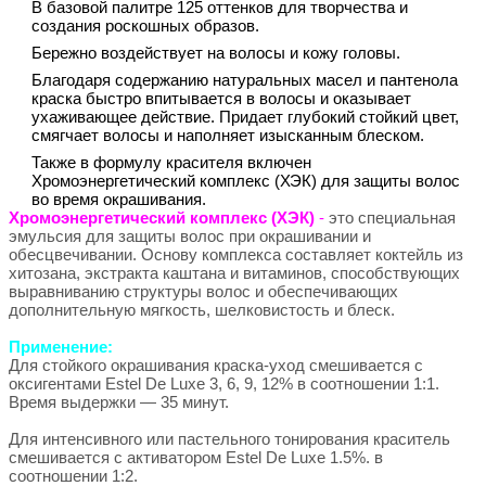
В базовой палитре 125 оттенков для творчества и
создания роскошных образов.
Бережно воздействует на волосы и кожу головы.
Благодаря содержанию натуральных масел и пантенола
краска быстро впитывается в волосы и оказывает
ухаживающее действие. Придает глубокий стойкий цвет,
смягчает волосы и наполняет изысканным блеском.
Также в формулу красителя включен
Хромоэнергетический комплекс (ХЭК) для защиты волос
во время окрашивания.
Хромоэнергетический комплекс (ХЭК)
-
это специальная
эмульсия для защиты волос при окрашивании и
обесцвечивании. Основу комплекса составляет коктейль из
хитозана, экстракта каштана и витаминов, способствующих
выравниванию структуры волос и обеспечивающих
дополнительную мягкость, шелковистость и блеск.
Применение:
Для стойкого окрашивания краска-уход смешивается с
оксигентами Estel De Luxe 3, 6, 9, 12% в соотношении 1:1.
Время выдержки — 35 минут.
Для интенсивного или пастельного тонирования краситель
смешивается с активатором Estel De Luxe 1.5%. в
соотношении 1:2.