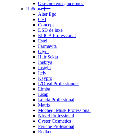
Окислители для волос
Наборы
Alter Ego
CHI
Concept
DSD de luxe
EPICA Professional
Estel
Farmavita
Glynt
Hair Sekta
Inebrya
Insight
Itely
Kaypro
L'Oreal Professionnel
Limba
Lisap
Londa Professional
Matrix
Mocheqi Musk Professional
Nirvel Professional
Oyster Cosmetics
Periche Profesional
Redken