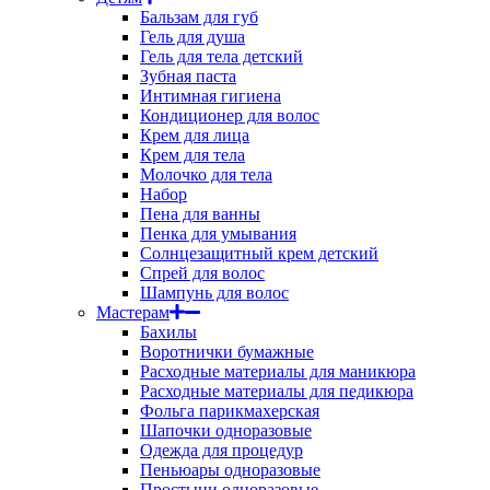
Бальзам для губ
Гель для душа
Гель для тела детский
Зубная паста
Интимная гигиена
Кондиционер для волос
Крем для лица
Крем для тела
Молочко для тела
Набор
Пена для ванны
Пенка для умывания
Солнцезащитный крем детский
Спрей для волос
Шампунь для волос
Мастерам
Бахилы
Воротнички бумажные
Расходные материалы для маникюра
Расходные материалы для педикюра
Фольга парикмахерская
Шапочки одноразовые
Одежда для процедур
Пеньюары одноразовые
Простыни одноразовые