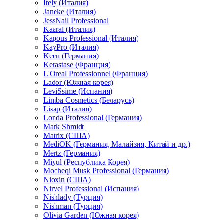
Itely (Италия)
Janeke (Италия)
JessNail Professional
Kaaral (Италия)
Kapous Professional (Италия)
KayPro (Италия)
Keen (Германия)
Kerastase (Франция)
L'Oreal Professionnel (Франция)
Lador (Южная корея)
LeviSsime (Испания)
Limba Cosmetics (Беларусь)
Lisap (Италия)
Londa Professional (Германия)
Mark Shmidt
Matrix (США)
MediOK (Германия, Малайзия, Китай и др.)
Mertz (Германия)
Miyul (Республика Корея)
Mocheqi Musk Professional (Германия)
Nioxin (США)
Nirvel Professional (Испания)
Nishlady (Турция)
Nishman (Турция)
Olivia Garden (Южная корея)