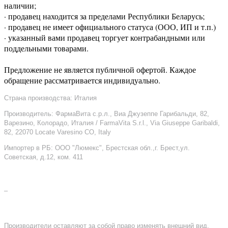
наличии;
· продавец находится за пределами Республики Беларусь;
· продавец не имеет официального статуса (ООО, ИП и т.п.)
· указанный вами продавец торгует контрабандными или
поддельными товарами.
Предложение не является публичной офертой. Каждое
обращение рассматривается индивидуально.
Страна производства: Италия
Производитель: ФармаВита с.р.л., Виа Джузеппе Гарибальди, 82,
Варезино, Колорадо, Италия / FarmaVita S.r.l., Via Giuseppe Garibaldi,
82, 22070 Locate Varesino CO, Italy
Импортер в РБ: ООО "Люмекс", Брестская обл.,г. Брест,ул.
Советская, д.12, ком. 411
–
Производители оставляют за собой право изменять внешний вид,