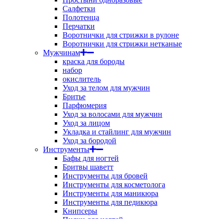
Салфетки
Полотенца
Перчатки
Воротнички для стрижки в рулоне
Воротнички для стрижки нетканые
Мужчинам
краска для бороды
набор
окислитель
Уход за телом для мужчин
Бритье
Парфюмерия
Уход за волосами для мужчин
Уход за лицом
Укладка и стайлинг для мужчин
Уход за бородой
Инструменты
Бафы для ногтей
Бритвы шаветт
Инструменты для бровей
Инструменты для косметолога
Инструменты для маникюра
Инструменты для педикюра
Книпсеры