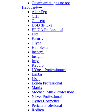
Окислители для волос
Наборы
Alter Ego
CHI
Concept
DSD de luxe
EPICA Professional
Estel
Farmavita
Glynt
Hair Sekta
Inebrya
Insight
Itely
Kaypro
L'Oreal Professionnel
Limba
Lisap
Londa Professional
Matrix
Mocheqi Musk Professional
Nirvel Professional
Oyster Cosmetics
Periche Profesional
Redken