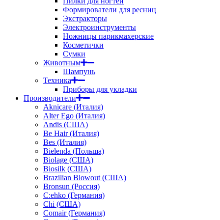
Пилки для ногтей
Формирователи для ресниц
Экстракторы
Электроинструменты
Ножницы парикмахерские
Косметички
Сумки
Животным
Шампунь
Техника
Приборы для укладки
Производители
Aknicare (Италия)
Alter Ego (Италия)
Andis (США)
Be Hair (Италия)
Bes (Италия)
Bielenda (Польша)
Biolage (США)
Biosilk (США)
Brazilian Blowout (США)
Bronsun (Россия)
C:ehko (Германия)
Chi (США)
Comair (Германия)