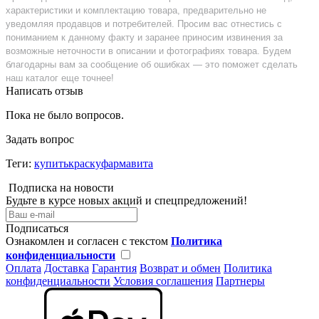
характеристики и комплектацию товара, предварительно не
уведомляя продавцов и потребителей. Просим вас отнестись с
пониманием к данному факту и заранее приносим извинения за
возможные неточности в описании и фотографиях товара. Будем
благодарны вам за сообщение об ошибках — это поможет сделать
наш каталог еще точнее!
Написать отзыв
Пока не было вопросов.
Задать вопрос
Теги:
купитькраскуфармавита
Подписка на новости
Будьте в курсе новых акций и спецпредложений!
Подписаться
Ознакомлен и согласен с текстом
Политика
конфиденциальности
Оплата
Доставка
Гарантия
Возврат и обмен
Политика
конфиденциальности
Условия соглашения
Партнеры