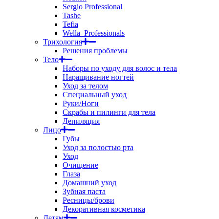
Sergio Professional
Tashe
Tefia
Wella_Professionals
Трихология
Решения проблемы
Тело
Наборы по уходу для волос и тела
Наращивание ногтей
Уход за телом
Специальный уход
Руки/Ноги
Скрабы и пилинги для тела
Депиляция
Лицо
Губы
Уход за полостью рта
Уход
Очищение
Глаза
Домашний уход
Зубная паста
Ресницы/брови
Декоративная косметика
Детям