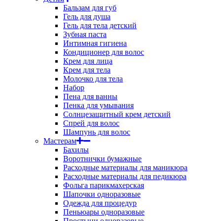
Бальзам для губ
Гель для душа
Гель для тела детский
Зубная паста
Интимная гигиена
Кондиционер для волос
Крем для лица
Крем для тела
Молочко для тела
Набор
Пена для ванны
Пенка для умывания
Солнцезащитный крем детский
Спрей для волос
Шампунь для волос
Мастерам
Бахилы
Воротнички бумажные
Расходные материалы для маникюра
Расходные материалы для педикюра
Фольга парикмахерская
Шапочки одноразовые
Одежда для процедур
Пеньюары одноразовые
Простыни одноразовые