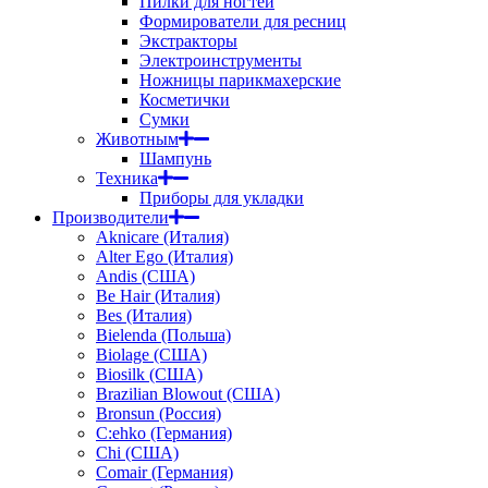
Пилки для ногтей
Формирователи для ресниц
Экстракторы
Электроинструменты
Ножницы парикмахерские
Косметички
Сумки
Животным
Шампунь
Техника
Приборы для укладки
Производители
Aknicare (Италия)
Alter Ego (Италия)
Andis (США)
Be Hair (Италия)
Bes (Италия)
Bielenda (Польша)
Biolage (США)
Biosilk (США)
Brazilian Blowout (США)
Bronsun (Россия)
C:ehko (Германия)
Chi (США)
Comair (Германия)