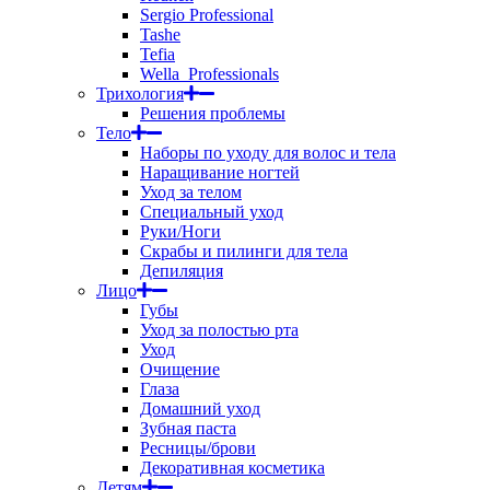
Sergio Professional
Tashe
Tefia
Wella_Professionals
Трихология
Решения проблемы
Тело
Наборы по уходу для волос и тела
Наращивание ногтей
Уход за телом
Специальный уход
Руки/Ноги
Скрабы и пилинги для тела
Депиляция
Лицо
Губы
Уход за полостью рта
Уход
Очищение
Глаза
Домашний уход
Зубная паста
Ресницы/брови
Декоративная косметика
Детям