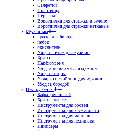
Салфетки
Полотенца
Перчатки
Воротнички для стрижки в рулоне
Воротнички для стрижки нетканые
Мужчинам
краска для бороды
набор
окислитель
Уход за телом для мужчин
Бритье
Парфюмерия
Уход за волосами для мужчин
Уход за лицом
Укладка и стайлинг для мужчин
Уход за бородой
Инструменты
Бафы для ногтей
Бритвы шаветт
Инструменты для бровей
Инструменты для косметолога
Инструменты для маникюра
Инструменты для педикюра
Книпсеры