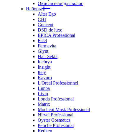
Окислители для волос
Наборы
Alter Ego
CHI
Concept
DSD de luxe
EPICA Professional
Estel
Farmavita
Glynt
Hair Sekta
Inebrya
Insight
Itely
Kaypro
L'Oreal Professionnel
Limba
Lisap
Londa Professional
Matrix
Mocheqi Musk Professional
Nirvel Professional
Oyster Cosmetics
Periche Profesional
Redken