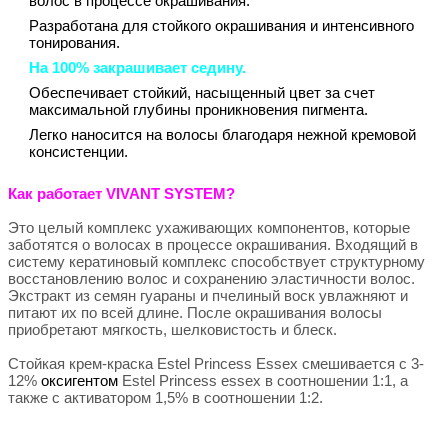
волос в процессе окрашивания.
Разработана для стойкого окрашивания и интенсивного
тонирования.
На 100% закрашивает седину.
Обеспечивает стойкий, насыщенный цвет за счет
максимальной глубины проникновения пигмента.
Легко наносится на волосы благодаря нежной кремовой
консистенции.
Как работает VIVANT SYSTEM?
Это целый комплекс ухаживающих компонентов, которые
заботятся о волосах в процессе окрашивания. Входящий в
систему кератиновый комплекс способствует структурному
восстановлению волос и сохранению эластичности волос.
Экстракт из семян гуараны и пчелиный воск увлажняют и
питают их по всей длине. После окрашивания волосы
приобретают мягкость, шелковистость и блеск.
Стойкая крем-краска Estel Princess Essex смешивается с 3-
12%
оксигентом
Estel Princess essex в соотношении 1:1, а
также с активатором 1,5% в соотношении 1:2.