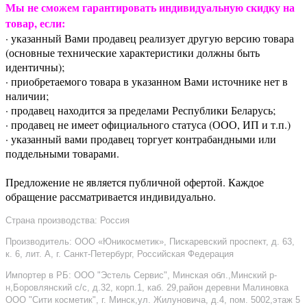
Мы не сможем гарантировать индивидуальную скидку на
товар, если:
· указанный Вами продавец реализует другую версию товара
(основные технические характеристики должны быть
идентичны);
· приобретаемого товара в указанном Вами источнике нет в
наличии;
· продавец находится за пределами Республики Беларусь;
· продавец не имеет официального статуса (ООО, ИП и т.п.)
· указанный вами продавец торгует контрабандными или
поддельными товарами.
Предложение не является публичной офертой. Каждое
обращение рассматривается индивидуально.
Страна производства: Россия
Производитель: ООО «Юникосметик», Пискаревский проспект, д. 63,
к. 6, лит. А, г. Санкт-Петербург, Российская Федерация
Импортер в РБ: ООО "Эстель Сервис", Минская обл.,Минский р-
н,Боровлянский с/с, д.32, корп.1, каб. 29,район деревни Малиновка
ООО "Сити косметик", г. Минск,ул. Жилуновича, д.4, пом. 5002,этаж 5