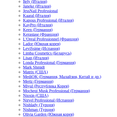
Itely (Италия)
Janeke (Италия)
JessNail Professional
Kaaral (Италия)
Kapous Professional (Италия)
KayPro (Италия)
Keen (Германия)
Kerastase (Франция)
L'Oreal Professionnel (Франция)
Lador (Южная корея)
LeviSsime (Испания)
Limba Cosmetics (Беларусь)
Lisap (Италия)
Londa Professional (Германия)
Mark Shmidt
Matrix (США)
MediOK (Германия, Малайзия, Китай и др.)
Mertz (Германия)
Miyul (Республика Корея)
Mocheqi Musk Professional (Германия)
Nioxin (США)
Nirvel Professional (Испания)
Nishlady (Турция)
Nishman (Турция)
Olivia Garden (Южная корея)