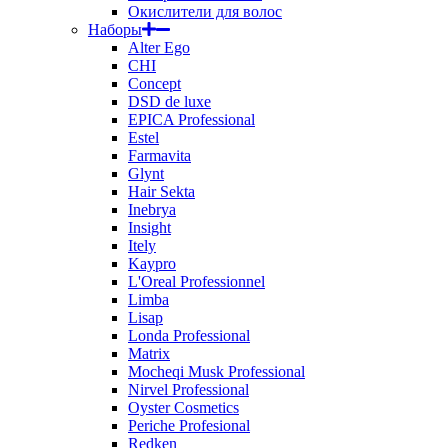
Окислители для волос
Наборы
Alter Ego
CHI
Concept
DSD de luxe
EPICA Professional
Estel
Farmavita
Glynt
Hair Sekta
Inebrya
Insight
Itely
Kaypro
L'Oreal Professionnel
Limba
Lisap
Londa Professional
Matrix
Mocheqi Musk Professional
Nirvel Professional
Oyster Cosmetics
Periche Profesional
Redken