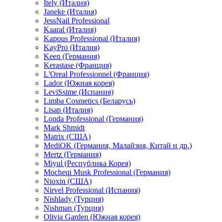
Itely (Италия)
Janeke (Италия)
JessNail Professional
Kaaral (Италия)
Kapous Professional (Италия)
KayPro (Италия)
Keen (Германия)
Kerastase (Франция)
L'Oreal Professionnel (Франция)
Lador (Южная корея)
LeviSsime (Испания)
Limba Cosmetics (Беларусь)
Lisap (Италия)
Londa Professional (Германия)
Mark Shmidt
Matrix (США)
MediOK (Германия, Малайзия, Китай и др.)
Mertz (Германия)
Miyul (Республика Корея)
Mocheqi Musk Professional (Германия)
Nioxin (США)
Nirvel Professional (Испания)
Nishlady (Турция)
Nishman (Турция)
Olivia Garden (Южная корея)