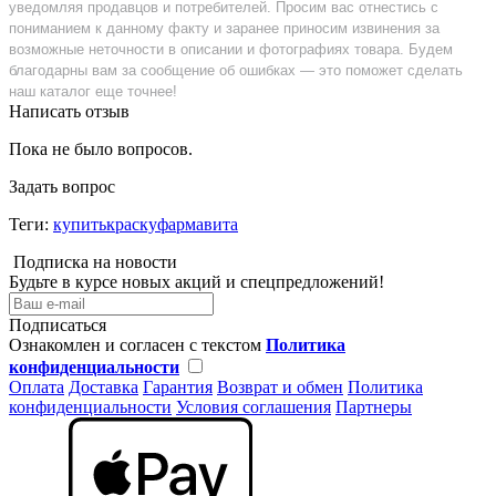
уведомляя продавцов и потребителей. Просим вас отнестись с
пониманием к данному факту и заранее приносим извинения за
возможные неточности в описании и фотографиях товара. Будем
благодарны вам за сообщение об ошибках — это поможет сделать
наш каталог еще точнее!
Написать отзыв
Пока не было вопросов.
Задать вопрос
Теги:
купитькраскуфармавита
Подписка на новости
Будьте в курсе новых акций и спецпредложений!
Подписаться
Ознакомлен и согласен с текстом
Политика
конфиденциальности
Оплата
Доставка
Гарантия
Возврат и обмен
Политика
конфиденциальности
Условия соглашения
Партнеры