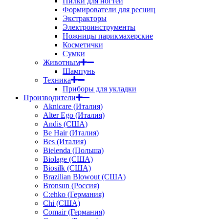
Пилки для ногтей
Формирователи для ресниц
Экстракторы
Электроинструменты
Ножницы парикмахерские
Косметички
Сумки
Животным
Шампунь
Техника
Приборы для укладки
Производители
Aknicare (Италия)
Alter Ego (Италия)
Andis (США)
Be Hair (Италия)
Bes (Италия)
Bielenda (Польша)
Biolage (США)
Biosilk (США)
Brazilian Blowout (США)
Bronsun (Россия)
C:ehko (Германия)
Chi (США)
Comair (Германия)