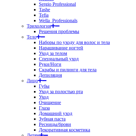
Sergio Professional
Tashe
Tefia
Wella_Professionals
Трихология
Решения проблемы
Тело
Наборы по уходу для волос и тела
Наращивание ногтей
Уход за телом
Специальный уход
Руки/Ноги
Скрабы и пилинги для тела
Депиляция
Лицо
Губы
Уход за полостью рта
Уход
Очищение
Глаза
Домашний уход
Зубная паста
Ресницы/брови
Декоративная косметика
Детям