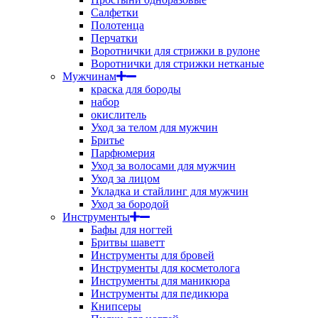
Салфетки
Полотенца
Перчатки
Воротнички для стрижки в рулоне
Воротнички для стрижки нетканые
Мужчинам
краска для бороды
набор
окислитель
Уход за телом для мужчин
Бритье
Парфюмерия
Уход за волосами для мужчин
Уход за лицом
Укладка и стайлинг для мужчин
Уход за бородой
Инструменты
Бафы для ногтей
Бритвы шаветт
Инструменты для бровей
Инструменты для косметолога
Инструменты для маникюра
Инструменты для педикюра
Книпсеры