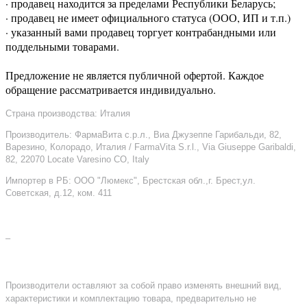
· продавец находится за пределами Республики Беларусь;
· продавец не имеет официального статуса (ООО, ИП и т.п.)
· указанный вами продавец торгует контрабандными или
поддельными товарами.
Предложение не является публичной офертой. Каждое
обращение рассматривается индивидуально.
Страна производства: Италия
Производитель: ФармаВита с.р.л., Виа Джузеппе Гарибальди, 82,
Варезино, Колорадо, Италия / FarmaVita S.r.l., Via Giuseppe Garibaldi,
82, 22070 Locate Varesino CO, Italy
Импортер в РБ: ООО "Люмекс", Брестская обл.,г. Брест,ул.
Советская, д.12, ком. 411
–
Производители оставляют за собой право изменять внешний вид,
характеристики и комплектацию товара, предварительно не