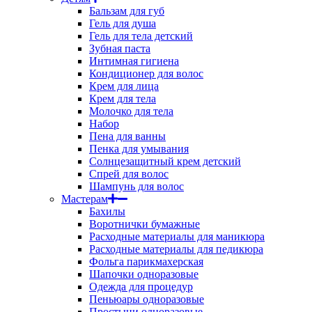
Бальзам для губ
Гель для душа
Гель для тела детский
Зубная паста
Интимная гигиена
Кондиционер для волос
Крем для лица
Крем для тела
Молочко для тела
Набор
Пена для ванны
Пенка для умывания
Солнцезащитный крем детский
Спрей для волос
Шампунь для волос
Мастерам
Бахилы
Воротнички бумажные
Расходные материалы для маникюра
Расходные материалы для педикюра
Фольга парикмахерская
Шапочки одноразовые
Одежда для процедур
Пеньюары одноразовые
Простыни одноразовые