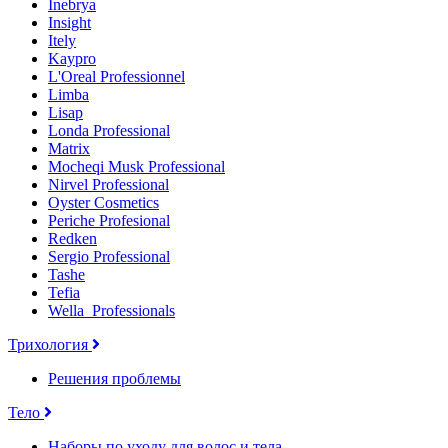
Inebrya
Insight
Itely
Kaypro
L'Oreal Professionnel
Limba
Lisap
Londa Professional
Matrix
Mocheqi Musk Professional
Nirvel Professional
Oyster Cosmetics
Periche Profesional
Redken
Sergio Professional
Tashe
Tefia
Wella_Professionals
Трихология
Решения проблемы
Тело
Наборы по уходу для волос и тела