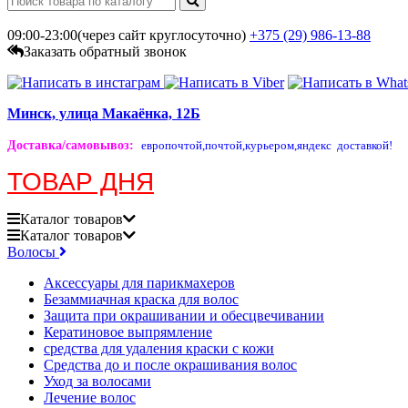
09:00-23:00(через сайт круглосуточно)
+375 (29)
986-13-88
Заказать обратный звонок
Минск, улица Макаёнка, 12Б
Доставка/самовывоз
:
европочтой,
почтой,
курьером,
яндекс доставкой!
ТОВАР ДНЯ
Каталог
товаров
Каталог
товаров
Волосы
Аксессуары для парикмахеров
Безаммиачная краска для волос
Защита при окрашивании и обесцвечивании
Кератиновое выпрямление
средства для удаления краски с кожи
Средства до и после окрашивания волос
Уход за волосами
Лечение волос