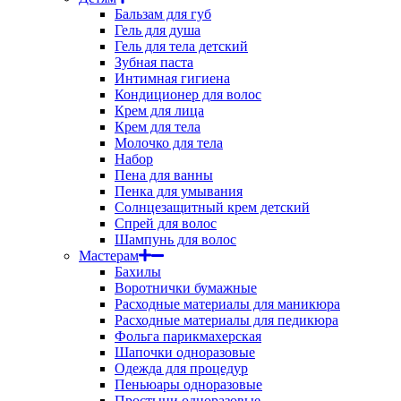
Бальзам для губ
Гель для душа
Гель для тела детский
Зубная паста
Интимная гигиена
Кондиционер для волос
Крем для лица
Крем для тела
Молочко для тела
Набор
Пена для ванны
Пенка для умывания
Солнцезащитный крем детский
Спрей для волос
Шампунь для волос
Мастерам
Бахилы
Воротнички бумажные
Расходные материалы для маникюра
Расходные материалы для педикюра
Фольга парикмахерская
Шапочки одноразовые
Одежда для процедур
Пеньюары одноразовые
Простыни одноразовые