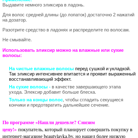
Выдавите немного эликсира в ладонь.
Для волос средней длины (до лопаток) достаточно 2 нажатий
на дозатор.
Разотрите средство в ладонях и распределите по волосам.
Не смывайте.
Использовать эликсир можно на влажные или сухие
волосы:
На чистые влажные волосы
перед сушкой и укладкой.
Так эликсир интенсивнее впитается и проявит выраженный
восстанавливающий эффект.
На сухие волосы -
в качестве завершающего этапа
ухода. Элексир добавит больше блеска.
Только на концы волос
, чтобы сгладить секущиеся
кончики и предотвратить дальнейшее сечение.
По программе «Нашли дешевле? Снизим
цену!»
покупатель, который планирует совершить покупку в
интернет-магазине beautylavka.by, но нашел более низкую