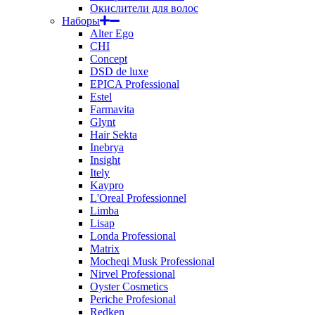
Окислители для волос
Наборы
Alter Ego
CHI
Concept
DSD de luxe
EPICA Professional
Estel
Farmavita
Glynt
Hair Sekta
Inebrya
Insight
Itely
Kaypro
L'Oreal Professionnel
Limba
Lisap
Londa Professional
Matrix
Mocheqi Musk Professional
Nirvel Professional
Oyster Cosmetics
Periche Profesional
Redken