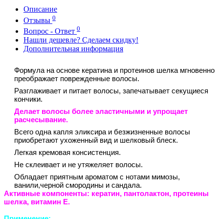
Описание
0
Отзывы
0
Вопрос - Ответ
Нашли дешевле? Сделаем скидку!
Дополнительная информация
Формула на основе кератина и протеинов шелка мгновенно
преображает поврежденные волосы.
Разглаживает и питает волосы, запечатывает секущиеся
кончики.
Делает волосы более эластичными и упрощает
расчесывание.
Всего одна капля эликсира и безжизненные волосы
приобретают ухоженный вид и шелковый блеск.
Легкая кремовая консистенция.
Не склеивает и не утяжеляет волосы.
Обладает приятным ароматом с нотами мимозы,
ванили,черной смородины и сандала.
Активные компоненты:
кератин, пантолактон, протеины
шелка, витамин Е.
Применение: