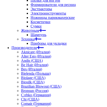
Пилки для ногтей
Формирователи для ресниц
Экстракторы
Электроинструменты
Ножницы парикмахерские
Косметички
Сумки
Животным
Шампунь
Техника
Приборы для укладки
Производители
Aknicare (Италия)
Alter Ego (Италия)
Andis (США)
Be Hair (Италия)
Bes (Италия)
Bielenda (Польша)
Biolage (США)
Biosilk (США)
Brazilian Blowout (США)
Bronsun (Россия)
C:ehko (Германия)
Chi (США)
Comair (Германия)