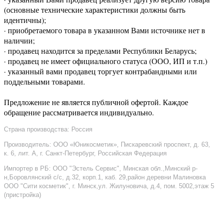
(основные технические характеристики должны быть
идентичны);
· приобретаемого товара в указанном Вами источнике нет в
наличии;
· продавец находится за пределами Республики Беларусь;
· продавец не имеет официального статуса (ООО, ИП и т.п.)
· указанный вами продавец торгует контрабандными или
поддельными товарами.
Предложение не является публичной офертой. Каждое
обращение рассматривается индивидуально.
Страна производства: Россия
Производитель: ООО «Юникосметик», Пискаревский проспект, д. 63,
к. 6, лит. А, г. Санкт-Петербург, Российская Федерация
Импортер в РБ: ООО "Эстель Сервис", Минская обл.,Минский р-
н,Боровлянский с/с, д.32, корп.1, каб. 29,район деревни Малиновка
ООО "Сити косметик", г. Минск,ул. Жилуновича, д.4, пом. 5002,этаж 5
(пристройка)