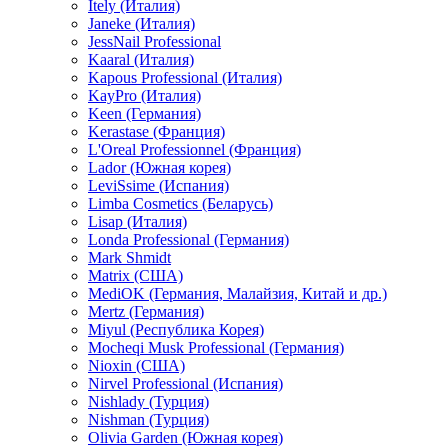
Itely (Италия)
Janeke (Италия)
JessNail Professional
Kaaral (Италия)
Kapous Professional (Италия)
KayPro (Италия)
Keen (Германия)
Kerastase (Франция)
L'Oreal Professionnel (Франция)
Lador (Южная корея)
LeviSsime (Испания)
Limba Cosmetics (Беларусь)
Lisap (Италия)
Londa Professional (Германия)
Mark Shmidt
Matrix (США)
MediOK (Германия, Малайзия, Китай и др.)
Mertz (Германия)
Miyul (Республика Корея)
Mocheqi Musk Professional (Германия)
Nioxin (США)
Nirvel Professional (Испания)
Nishlady (Турция)
Nishman (Турция)
Olivia Garden (Южная корея)