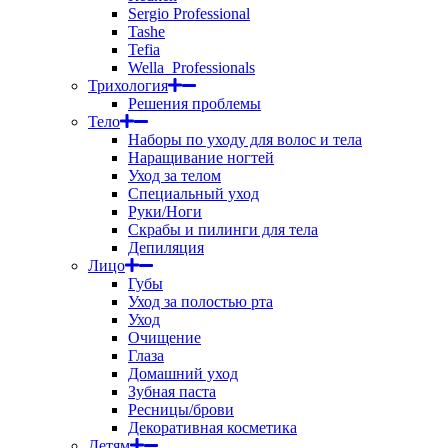
Sergio Professional
Tashe
Tefia
Wella_Professionals
Трихология
Решения проблемы
Тело
Наборы по уходу для волос и тела
Наращивание ногтей
Уход за телом
Специальный уход
Руки/Ноги
Скрабы и пилинги для тела
Депиляция
Лицо
Губы
Уход за полостью рта
Уход
Очищение
Глаза
Домашний уход
Зубная паста
Ресницы/брови
Декоративная косметика
Детям