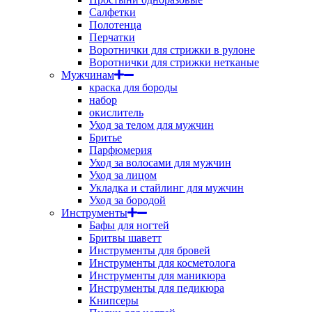
Салфетки
Полотенца
Перчатки
Воротнички для стрижки в рулоне
Воротнички для стрижки нетканые
Мужчинам
краска для бороды
набор
окислитель
Уход за телом для мужчин
Бритье
Парфюмерия
Уход за волосами для мужчин
Уход за лицом
Укладка и стайлинг для мужчин
Уход за бородой
Инструменты
Бафы для ногтей
Бритвы шаветт
Инструменты для бровей
Инструменты для косметолога
Инструменты для маникюра
Инструменты для педикюра
Книпсеры