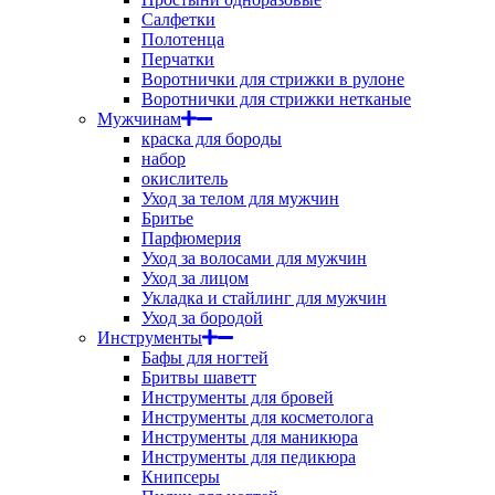
Салфетки
Полотенца
Перчатки
Воротнички для стрижки в рулоне
Воротнички для стрижки нетканые
Мужчинам
краска для бороды
набор
окислитель
Уход за телом для мужчин
Бритье
Парфюмерия
Уход за волосами для мужчин
Уход за лицом
Укладка и стайлинг для мужчин
Уход за бородой
Инструменты
Бафы для ногтей
Бритвы шаветт
Инструменты для бровей
Инструменты для косметолога
Инструменты для маникюра
Инструменты для педикюра
Книпсеры