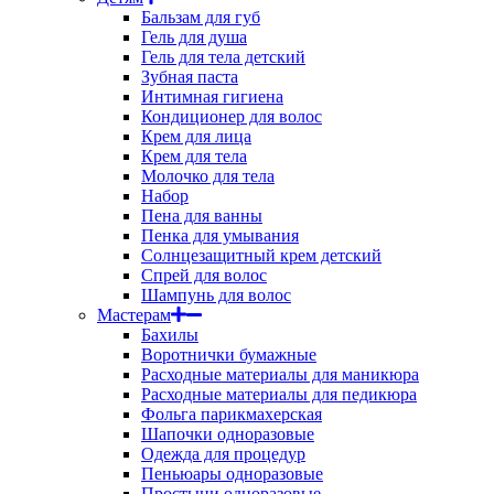
Бальзам для губ
Гель для душа
Гель для тела детский
Зубная паста
Интимная гигиена
Кондиционер для волос
Крем для лица
Крем для тела
Молочко для тела
Набор
Пена для ванны
Пенка для умывания
Солнцезащитный крем детский
Спрей для волос
Шампунь для волос
Мастерам
Бахилы
Воротнички бумажные
Расходные материалы для маникюра
Расходные материалы для педикюра
Фольга парикмахерская
Шапочки одноразовые
Одежда для процедур
Пеньюары одноразовые
Простыни одноразовые