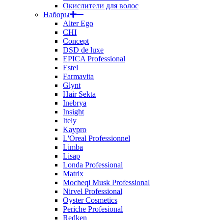
Окислители для волос
Наборы
Alter Ego
CHI
Concept
DSD de luxe
EPICA Professional
Estel
Farmavita
Glynt
Hair Sekta
Inebrya
Insight
Itely
Kaypro
L'Oreal Professionnel
Limba
Lisap
Londa Professional
Matrix
Mocheqi Musk Professional
Nirvel Professional
Oyster Cosmetics
Periche Profesional
Redken