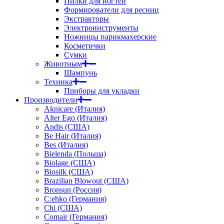
Пилки для ногтей
Формирователи для ресниц
Экстракторы
Электроинструменты
Ножницы парикмахерские
Косметички
Сумки
Животным
Шампунь
Техника
Приборы для укладки
Производители
Aknicare (Италия)
Alter Ego (Италия)
Andis (США)
Be Hair (Италия)
Bes (Италия)
Bielenda (Польша)
Biolage (США)
Biosilk (США)
Brazilian Blowout (США)
Bronsun (Россия)
C:ehko (Германия)
Chi (США)
Comair (Германия)