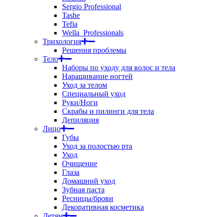
Sergio Professional
Tashe
Tefia
Wella_Professionals
Трихология
Решения проблемы
Тело
Наборы по уходу для волос и тела
Наращивание ногтей
Уход за телом
Специальный уход
Руки/Ноги
Скрабы и пилинги для тела
Депиляция
Лицо
Губы
Уход за полостью рта
Уход
Очищение
Глаза
Домашний уход
Зубная паста
Ресницы/брови
Декоративная косметика
Детям