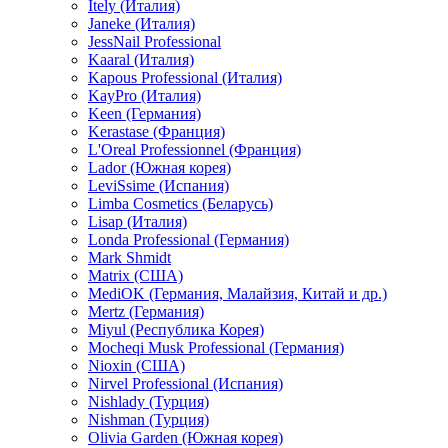
Itely (Италия)
Janeke (Италия)
JessNail Professional
Kaaral (Италия)
Kapous Professional (Италия)
KayPro (Италия)
Keen (Германия)
Kerastase (Франция)
L'Oreal Professionnel (Франция)
Lador (Южная корея)
LeviSsime (Испания)
Limba Cosmetics (Беларусь)
Lisap (Италия)
Londa Professional (Германия)
Mark Shmidt
Matrix (США)
MediOK (Германия, Малайзия, Китай и др.)
Mertz (Германия)
Miyul (Республика Корея)
Mocheqi Musk Professional (Германия)
Nioxin (США)
Nirvel Professional (Испания)
Nishlady (Турция)
Nishman (Турция)
Olivia Garden (Южная корея)