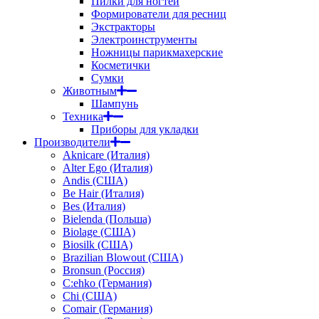
Пилки для ногтей
Формирователи для ресниц
Экстракторы
Электроинструменты
Ножницы парикмахерские
Косметички
Сумки
Животным
Шампунь
Техника
Приборы для укладки
Производители
Aknicare (Италия)
Alter Ego (Италия)
Andis (США)
Be Hair (Италия)
Bes (Италия)
Bielenda (Польша)
Biolage (США)
Biosilk (США)
Brazilian Blowout (США)
Bronsun (Россия)
C:ehko (Германия)
Chi (США)
Comair (Германия)