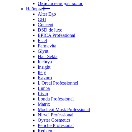
Окислители для волос
Наборы
Alter Ego
CHI
Concept
DSD de luxe
EPICA Professional
Estel
Farmavita
Glynt
Hair Sekta
Inebrya
Insight
Itely
Kaypro
L'Oreal Professionnel
Limba
Lisap
Londa Professional
Matrix
Mocheqi Musk Professional
Nirvel Professional
Oyster Cosmetics
Periche Profesional
Redken