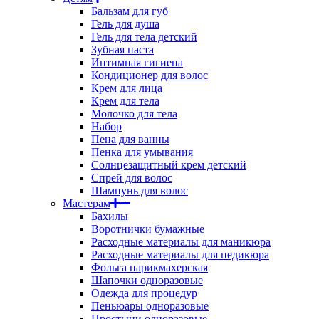
Бальзам для губ
Гель для душа
Гель для тела детский
Зубная паста
Интимная гигиена
Кондиционер для волос
Крем для лица
Крем для тела
Молочко для тела
Набор
Пена для ванны
Пенка для умывания
Солнцезащитный крем детский
Спрей для волос
Шампунь для волос
Мастерам
Бахилы
Воротнички бумажные
Расходные материалы для маникюра
Расходные материалы для педикюра
Фольга парикмахерская
Шапочки одноразовые
Одежда для процедур
Пеньюары одноразовые
Простыни одноразовые