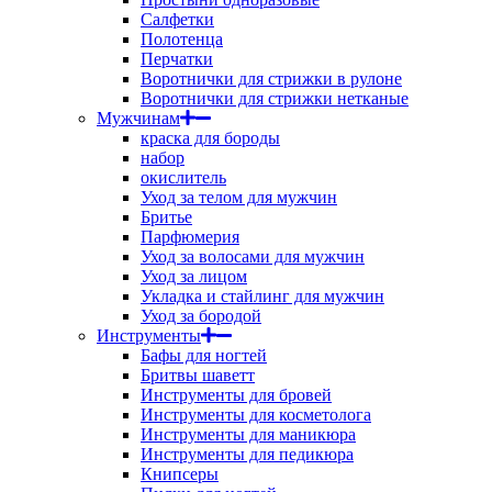
Салфетки
Полотенца
Перчатки
Воротнички для стрижки в рулоне
Воротнички для стрижки нетканые
Мужчинам
краска для бороды
набор
окислитель
Уход за телом для мужчин
Бритье
Парфюмерия
Уход за волосами для мужчин
Уход за лицом
Укладка и стайлинг для мужчин
Уход за бородой
Инструменты
Бафы для ногтей
Бритвы шаветт
Инструменты для бровей
Инструменты для косметолога
Инструменты для маникюра
Инструменты для педикюра
Книпсеры