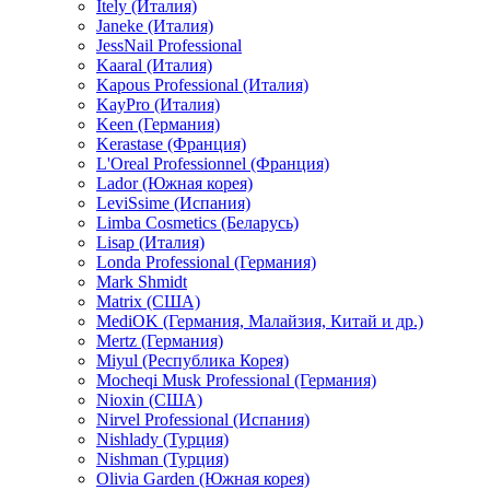
Itely (Италия)
Janeke (Италия)
JessNail Professional
Kaaral (Италия)
Kapous Professional (Италия)
KayPro (Италия)
Keen (Германия)
Kerastase (Франция)
L'Oreal Professionnel (Франция)
Lador (Южная корея)
LeviSsime (Испания)
Limba Cosmetics (Беларусь)
Lisap (Италия)
Londa Professional (Германия)
Mark Shmidt
Matrix (США)
MediOK (Германия, Малайзия, Китай и др.)
Mertz (Германия)
Miyul (Республика Корея)
Mocheqi Musk Professional (Германия)
Nioxin (США)
Nirvel Professional (Испания)
Nishlady (Турция)
Nishman (Турция)
Olivia Garden (Южная корея)