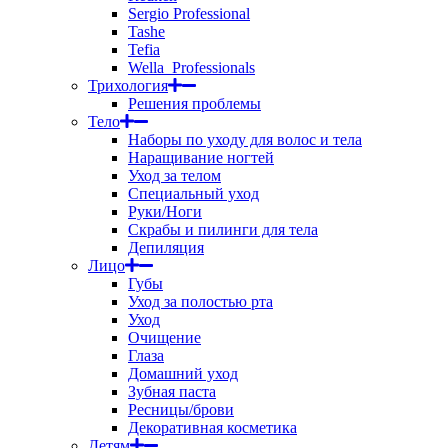
Sergio Professional
Tashe
Tefia
Wella_Professionals
Трихология
Решения проблемы
Тело
Наборы по уходу для волос и тела
Наращивание ногтей
Уход за телом
Специальный уход
Руки/Ноги
Скрабы и пилинги для тела
Депиляция
Лицо
Губы
Уход за полостью рта
Уход
Очищение
Глаза
Домашний уход
Зубная паста
Ресницы/брови
Декоративная косметика
Детям