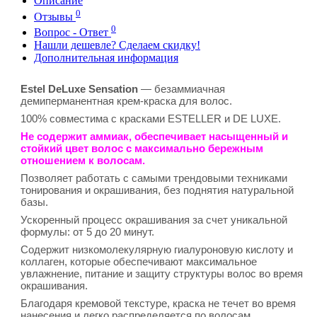
Описание
0
Отзывы
0
Вопрос - Ответ
Нашли дешевле? Сделаем скидку!
Дополнительная информация
Estel DeLuxe Sensation
— безаммиачная
демиперманентная крем-краска для волос.
100% совместима с красками ESTELLER и DE LUXE.
Не содержит аммиак, обеспечивает насыщенный и
стойкий цвет волос с максимально бережным
отношением к волосам.
Позволяет работать с самыми трендовыми техниками
тонирования и окрашивания, без поднятия натуральной
базы.
Ускоренный процесс окрашивания за счет уникальной
формулы: от 5 до 20 минут.
Содержит низкомолекулярную гиалуроновую кислоту и
коллаген, которые обеспечивают максимальное
увлажнение, питание и защиту структуры волос во время
окрашивания.
Благодаря кремовой текстуре, краска не течет во время
нанесения и легко распределяется по волосам.