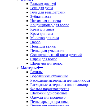
Бальзам для губ
Гель для душа
Гель для тела детский
Зубная паста
Интимная гигиена
Кондиционер для волос
Крем для лица
Крем для тела
Молочко для тела
Набор
Пена для ванны
Пенка для умывания
Солнцезащитный крем детский
Спрей для волос
Шампунь для волос
Мастерам
Бахилы
Воротнички бумажные
Расходные материалы для маникюра
Расходные материалы для педикюра
Фольга парикмахерская
Шапочки одноразовые
Одежда для процедур
Пеньюары одноразовые
Простыни одноразовые