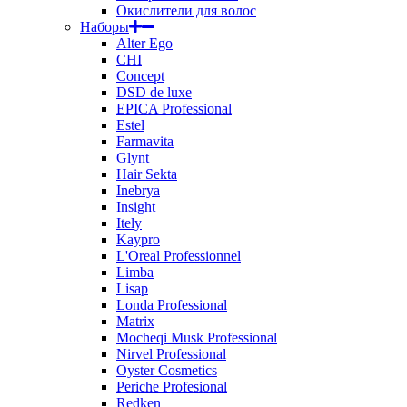
Окислители для волос
Наборы
Alter Ego
CHI
Concept
DSD de luxe
EPICA Professional
Estel
Farmavita
Glynt
Hair Sekta
Inebrya
Insight
Itely
Kaypro
L'Oreal Professionnel
Limba
Lisap
Londa Professional
Matrix
Mocheqi Musk Professional
Nirvel Professional
Oyster Cosmetics
Periche Profesional
Redken