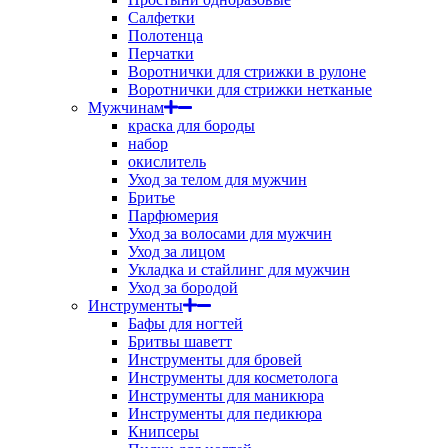
Салфетки
Полотенца
Перчатки
Воротнички для стрижки в рулоне
Воротнички для стрижки нетканые
Мужчинам
краска для бороды
набор
окислитель
Уход за телом для мужчин
Бритье
Парфюмерия
Уход за волосами для мужчин
Уход за лицом
Укладка и стайлинг для мужчин
Уход за бородой
Инструменты
Бафы для ногтей
Бритвы шаветт
Инструменты для бровей
Инструменты для косметолога
Инструменты для маникюра
Инструменты для педикюра
Книпсеры