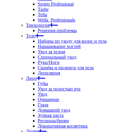
Sergio Professional
Tashe
Tefia
Wella_Professionals
Трихология
Решения проблемы
Тело
Наборы по уходу для волос и тела
Наращивание ногтей
Уход за телом
Специальный уход
Руки/Ноги
Скрабы и пилинги для тела
Депиляция
Лицо
Губы
Уход за полостью рта
Уход
Очищение
Глаза
Домашний уход
Зубная паста
Ресницы/брови
Декоративная косметика
Детям