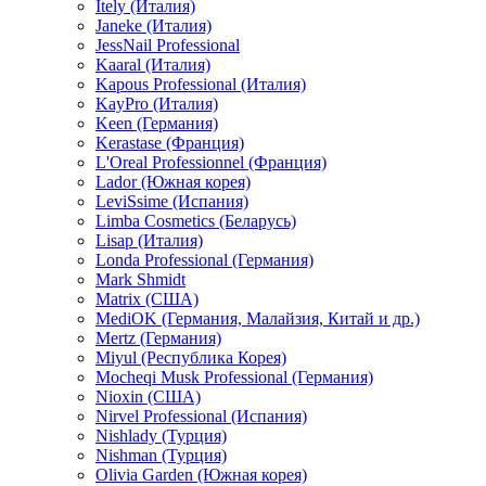
Itely (Италия)
Janeke (Италия)
JessNail Professional
Kaaral (Италия)
Kapous Professional (Италия)
KayPro (Италия)
Keen (Германия)
Kerastase (Франция)
L'Oreal Professionnel (Франция)
Lador (Южная корея)
LeviSsime (Испания)
Limba Cosmetics (Беларусь)
Lisap (Италия)
Londa Professional (Германия)
Mark Shmidt
Matrix (США)
MediOK (Германия, Малайзия, Китай и др.)
Mertz (Германия)
Miyul (Республика Корея)
Mocheqi Musk Professional (Германия)
Nioxin (США)
Nirvel Professional (Испания)
Nishlady (Турция)
Nishman (Турция)
Olivia Garden (Южная корея)