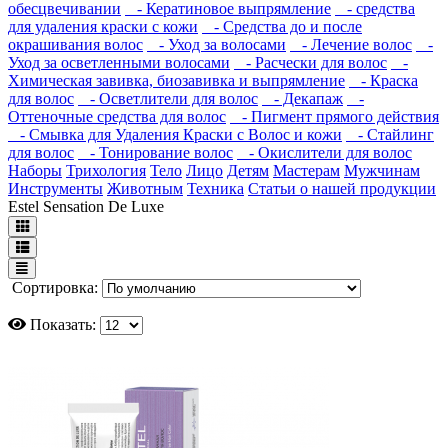
обесцвечивании
- Кератиновое выпрямление
- средства
для удаления краски с кожи
- Средства до и после
окрашивания волос
- Уход за волосами
- Лечение волос
-
Уход за осветленными волосами
- Расчески для волос
-
Химическая завивка, биозавивка и выпрямление
- Краска
для волос
- Осветлители для волос
- Декапаж
-
Оттеночные средства для волос
- Пигмент прямого действия
- Смывка для Удаления Краски с Волос и кожи
- Стайлинг
для волос
- Тонирование волос
- Окислители для волос
Наборы
Трихология
Тело
Лицо
Детям
Мастерам
Мужчинам
Инструменты
Животным
Техника
Статьи о нашей продукции
Estel Sensation De Luxe
Сортировка:
Показать: