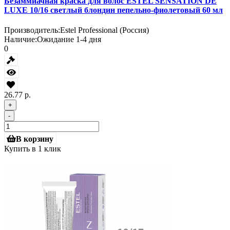
Безаммиачная краска для волос ESTEL SENSATION DE
LUXE 10/16 светлый блондин пепельно-фиолетовый 60 мл
Производитель:
Estel Professional (Россия)
Наличие:
Ожидание 1-4 дня
0
26.77 р.
+
-
В корзину
Купить в 1 клик