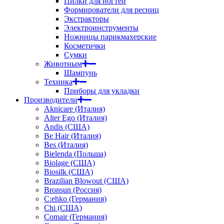
Пилки для ногтей
Формирователи для ресниц
Экстракторы
Электроинструменты
Ножницы парикмахерские
Косметички
Сумки
Животным
Шампунь
Техника
Приборы для укладки
Производители
Aknicare (Италия)
Alter Ego (Италия)
Andis (США)
Be Hair (Италия)
Bes (Италия)
Bielenda (Польша)
Biolage (США)
Biosilk (США)
Brazilian Blowout (США)
Bronsun (Россия)
C:ehko (Германия)
Chi (США)
Comair (Германия)