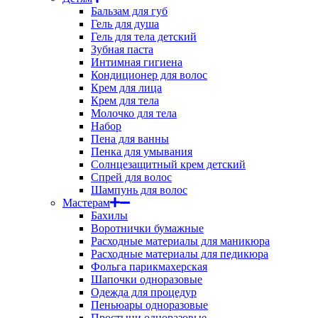
Бальзам для губ
Гель для душа
Гель для тела детский
Зубная паста
Интимная гигиена
Кондиционер для волос
Крем для лица
Крем для тела
Молочко для тела
Набор
Пена для ванны
Пенка для умывания
Солнцезащитный крем детский
Спрей для волос
Шампунь для волос
Мастерам
Бахилы
Воротнички бумажные
Расходные материалы для маникюра
Расходные материалы для педикюра
Фольга парикмахерская
Шапочки одноразовые
Одежда для процедур
Пеньюары одноразовые
Простыни одноразовые