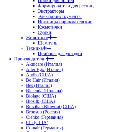
Пилки для ногтей
Формирователи для ресниц
Экстракторы
Электроинструменты
Ножницы парикмахерские
Косметички
Сумки
Животным
Шампунь
Техника
Приборы для укладки
Производители
Aknicare (Италия)
Alter Ego (Италия)
Andis (США)
Be Hair (Италия)
Bes (Италия)
Bielenda (Польша)
Biolage (США)
Biosilk (США)
Brazilian Blowout (США)
Bronsun (Россия)
C:ehko (Германия)
Chi (США)
Comair (Германия)