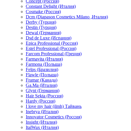
Concept (Россия)
Constant Delight (Италия)
Cosmake (Россия)
Dcm (Diapason Cosmetics Milano ,Италия)
Derby (Турция)
Destin (Турция)
Dewal (Германия)
Dsd de Luxe (Испания)
Epica Professional (Россия)
Estel Professional (Россия)
Farcom Professional (Греция)
Farmavita (Италия)
Farmona (Польша)
Felps (Бразилия)
Flawle (Польша)
Framar (Канада)
Ga.Ma (Италия)
Glynt (Германия)
Hair Sekta (Россия)
Hardy (Россия)
I love my hair (ilmh) Тайвань
Inebrya (Италия)
Innovator Cosmetics (Россия)
Insight (Италия)
ItalWax (Италия)