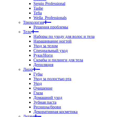
Sergio Professional
Tashe
Tefia
Wella_Professionals
Трихология
Решения проблемы
Тело
Наборы по уходу для волос и тела
Наращивание ногтей
Уход за телом
Специальный уход
Руки/Ноги
Скрабы и пилинги для тела
Депиляция
Лицо
Губы
Уход за полостью рта
Уход
Очищение
Глаза
Домашний уход
Зубная паста
Ресницы/брови
Декоративная косметика
Детям