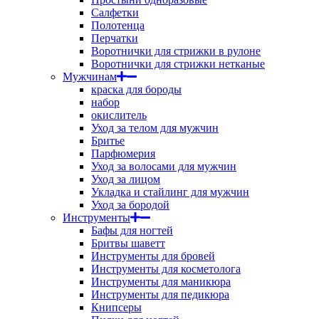
Салфетки
Полотенца
Перчатки
Воротнички для стрижки в рулоне
Воротнички для стрижки нетканые
Мужчинам
краска для бороды
набор
окислитель
Уход за телом для мужчин
Бритье
Парфюмерия
Уход за волосами для мужчин
Уход за лицом
Укладка и стайлинг для мужчин
Уход за бородой
Инструменты
Бафы для ногтей
Бритвы шаветт
Инструменты для бровей
Инструменты для косметолога
Инструменты для маникюра
Инструменты для педикюра
Книпсеры