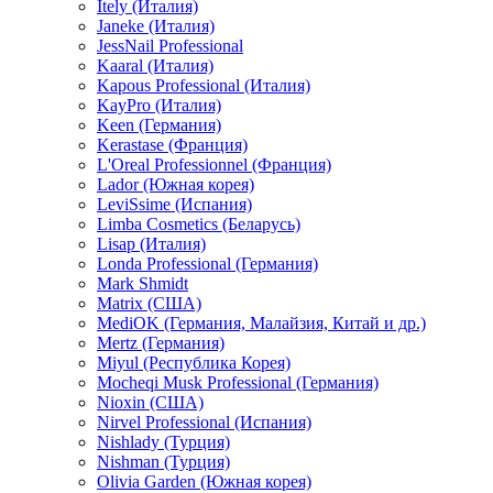
Itely (Италия)
Janeke (Италия)
JessNail Professional
Kaaral (Италия)
Kapous Professional (Италия)
KayPro (Италия)
Keen (Германия)
Kerastase (Франция)
L'Oreal Professionnel (Франция)
Lador (Южная корея)
LeviSsime (Испания)
Limba Cosmetics (Беларусь)
Lisap (Италия)
Londa Professional (Германия)
Mark Shmidt
Matrix (США)
MediOK (Германия, Малайзия, Китай и др.)
Mertz (Германия)
Miyul (Республика Корея)
Mocheqi Musk Professional (Германия)
Nioxin (США)
Nirvel Professional (Испания)
Nishlady (Турция)
Nishman (Турция)
Olivia Garden (Южная корея)