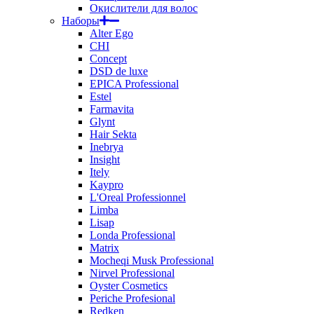
Окислители для волос
Наборы
Alter Ego
CHI
Concept
DSD de luxe
EPICA Professional
Estel
Farmavita
Glynt
Hair Sekta
Inebrya
Insight
Itely
Kaypro
L'Oreal Professionnel
Limba
Lisap
Londa Professional
Matrix
Mocheqi Musk Professional
Nirvel Professional
Oyster Cosmetics
Periche Profesional
Redken