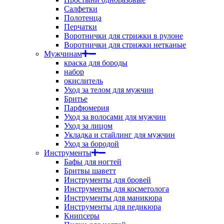
Салфетки
Полотенца
Перчатки
Воротнички для стрижки в рулоне
Воротнички для стрижки нетканые
Мужчинам
краска для бороды
набор
окислитель
Уход за телом для мужчин
Бритье
Парфюмерия
Уход за волосами для мужчин
Уход за лицом
Укладка и стайлинг для мужчин
Уход за бородой
Инструменты
Бафы для ногтей
Бритвы шаветт
Инструменты для бровей
Инструменты для косметолога
Инструменты для маникюра
Инструменты для педикюра
Книпсеры