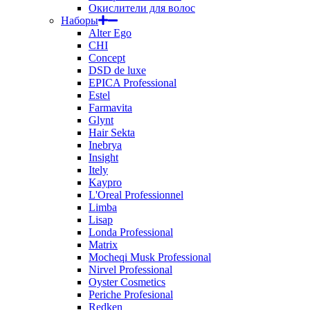
Окислители для волос
Наборы
Alter Ego
CHI
Concept
DSD de luxe
EPICA Professional
Estel
Farmavita
Glynt
Hair Sekta
Inebrya
Insight
Itely
Kaypro
L'Oreal Professionnel
Limba
Lisap
Londa Professional
Matrix
Mocheqi Musk Professional
Nirvel Professional
Oyster Cosmetics
Periche Profesional
Redken