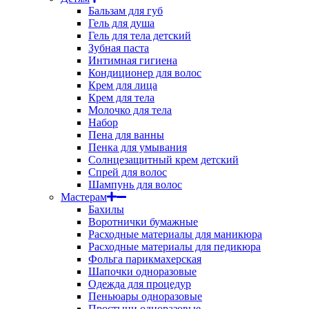
Бальзам для губ
Гель для душа
Гель для тела детский
Зубная паста
Интимная гигиена
Кондиционер для волос
Крем для лица
Крем для тела
Молочко для тела
Набор
Пена для ванны
Пенка для умывания
Солнцезащитный крем детский
Спрей для волос
Шампунь для волос
Мастерам
Бахилы
Воротнички бумажные
Расходные материалы для маникюра
Расходные материалы для педикюра
Фольга парикмахерская
Шапочки одноразовые
Одежда для процедур
Пеньюары одноразовые
Простыни одноразовые