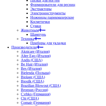
Пилки для ногтей
Формирователи для ресниц
Экстракторы
Электроинструменты
Ножницы парикмахерские
Косметички
Сумки
Животным
Шампунь
Техника
Приборы для укладки
Производители
Aknicare (Италия)
Alter Ego (Италия)
Andis (США)
Be Hair (Италия)
Bes (Италия)
Bielenda (Польша)
Biolage (США)
Biosilk (США)
Brazilian Blowout (США)
Bronsun (Россия)
C:ehko (Германия)
Chi (США)
Comair (Германия)