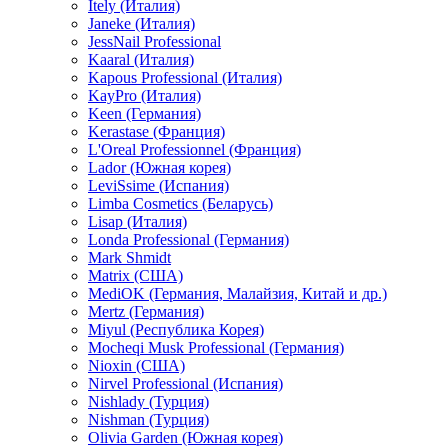
Itely (Италия)
Janeke (Италия)
JessNail Professional
Kaaral (Италия)
Kapous Professional (Италия)
KayPro (Италия)
Keen (Германия)
Kerastase (Франция)
L'Oreal Professionnel (Франция)
Lador (Южная корея)
LeviSsime (Испания)
Limba Cosmetics (Беларусь)
Lisap (Италия)
Londa Professional (Германия)
Mark Shmidt
Matrix (США)
MediOK (Германия, Малайзия, Китай и др.)
Mertz (Германия)
Miyul (Республика Корея)
Mocheqi Musk Professional (Германия)
Nioxin (США)
Nirvel Professional (Испания)
Nishlady (Турция)
Nishman (Турция)
Olivia Garden (Южная корея)