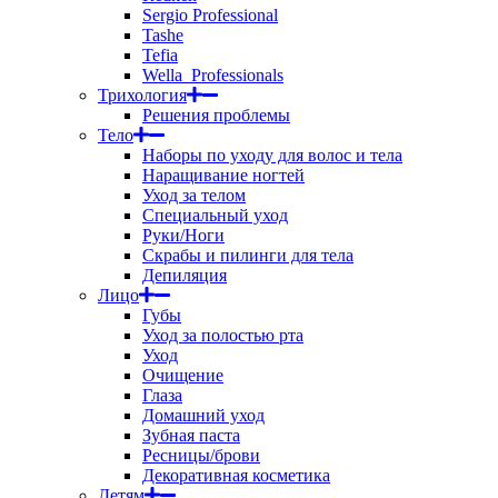
Sergio Professional
Tashe
Tefia
Wella_Professionals
Трихология
Решения проблемы
Тело
Наборы по уходу для волос и тела
Наращивание ногтей
Уход за телом
Специальный уход
Руки/Ноги
Скрабы и пилинги для тела
Депиляция
Лицо
Губы
Уход за полостью рта
Уход
Очищение
Глаза
Домашний уход
Зубная паста
Ресницы/брови
Декоративная косметика
Детям