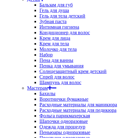
Бальзам для губ
Гель для душа
Гель для тела детский
Зубная паста
Интимная гигиена
Кондиционер для волос
Крем для лица
Крем для тела
Молочко для тела
Набор
Пена для ванны
Пенка для умывания
Солнцезащитный крем детский
Спрей для волос
Шампунь для волос
Мастерам
Бахилы
Воротнички бумажные
Расходные материалы для маникюра
Расходные материалы для педикюра
Фольга парикмахерская
Шапочки одноразовые
Одежда для процедур
Пеньюары одноразовые
Простыни одноразовые