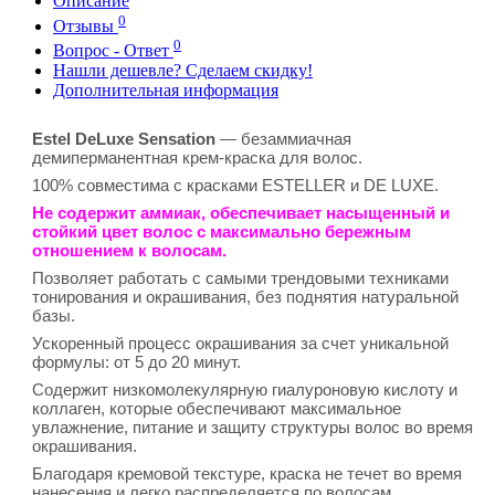
Описание
0
Отзывы
0
Вопрос - Ответ
Нашли дешевле? Сделаем скидку!
Дополнительная информация
Estel DeLuxe Sensation
— безаммиачная
демиперманентная крем-краска для волос.
100% совместима с красками ESTELLER и DE LUXE.
Не содержит аммиак, обеспечивает насыщенный и
стойкий цвет волос с максимально бережным
отношением к волосам.
Позволяет работать с самыми трендовыми техниками
тонирования и окрашивания, без поднятия натуральной
базы.
Ускоренный процесс окрашивания за счет уникальной
формулы: от 5 до 20 минут.
Содержит низкомолекулярную гиалуроновую кислоту и
коллаген, которые обеспечивают максимальное
увлажнение, питание и защиту структуры волос во время
окрашивания.
Благодаря кремовой текстуре, краска не течет во время
нанесения и легко распределяется по волосам.