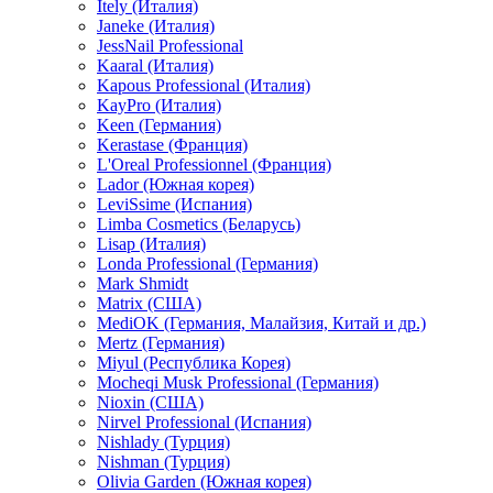
Itely (Италия)
Janeke (Италия)
JessNail Professional
Kaaral (Италия)
Kapous Professional (Италия)
KayPro (Италия)
Keen (Германия)
Kerastase (Франция)
L'Oreal Professionnel (Франция)
Lador (Южная корея)
LeviSsime (Испания)
Limba Cosmetics (Беларусь)
Lisap (Италия)
Londa Professional (Германия)
Mark Shmidt
Matrix (США)
MediOK (Германия, Малайзия, Китай и др.)
Mertz (Германия)
Miyul (Республика Корея)
Mocheqi Musk Professional (Германия)
Nioxin (США)
Nirvel Professional (Испания)
Nishlady (Турция)
Nishman (Турция)
Olivia Garden (Южная корея)