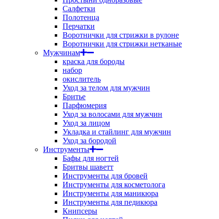
Салфетки
Полотенца
Перчатки
Воротнички для стрижки в рулоне
Воротнички для стрижки нетканые
Мужчинам
краска для бороды
набор
окислитель
Уход за телом для мужчин
Бритье
Парфюмерия
Уход за волосами для мужчин
Уход за лицом
Укладка и стайлинг для мужчин
Уход за бородой
Инструменты
Бафы для ногтей
Бритвы шаветт
Инструменты для бровей
Инструменты для косметолога
Инструменты для маникюра
Инструменты для педикюра
Книпсеры