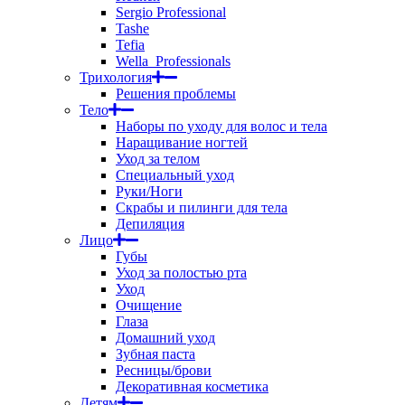
Sergio Professional
Tashe
Tefia
Wella_Professionals
Трихология
Решения проблемы
Тело
Наборы по уходу для волос и тела
Наращивание ногтей
Уход за телом
Специальный уход
Руки/Ноги
Скрабы и пилинги для тела
Депиляция
Лицо
Губы
Уход за полостью рта
Уход
Очищение
Глаза
Домашний уход
Зубная паста
Ресницы/брови
Декоративная косметика
Детям