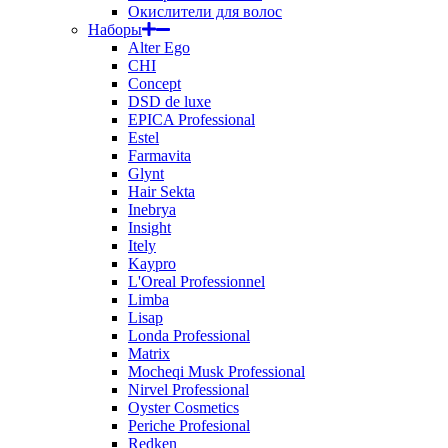
Окислители для волос
Наборы
Alter Ego
CHI
Concept
DSD de luxe
EPICA Professional
Estel
Farmavita
Glynt
Hair Sekta
Inebrya
Insight
Itely
Kaypro
L'Oreal Professionnel
Limba
Lisap
Londa Professional
Matrix
Mocheqi Musk Professional
Nirvel Professional
Oyster Cosmetics
Periche Profesional
Redken