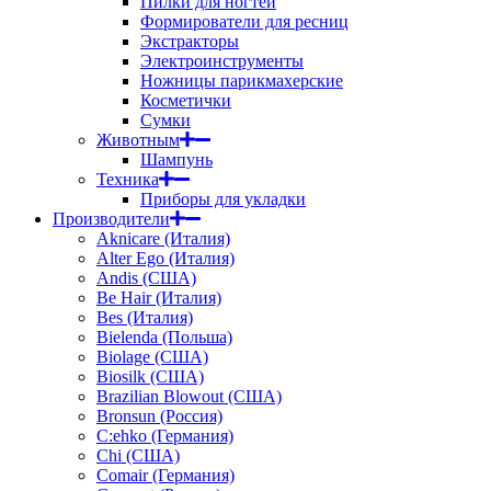
Пилки для ногтей
Формирователи для ресниц
Экстракторы
Электроинструменты
Ножницы парикмахерские
Косметички
Сумки
Животным
Шампунь
Техника
Приборы для укладки
Производители
Aknicare (Италия)
Alter Ego (Италия)
Andis (США)
Be Hair (Италия)
Bes (Италия)
Bielenda (Польша)
Biolage (США)
Biosilk (США)
Brazilian Blowout (США)
Bronsun (Россия)
C:ehko (Германия)
Chi (США)
Comair (Германия)