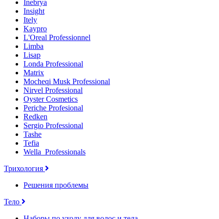
Inebrya
Insight
Itely
Kaypro
L'Oreal Professionnel
Limba
Lisap
Londa Professional
Matrix
Mocheqi Musk Professional
Nirvel Professional
Oyster Cosmetics
Periche Profesional
Redken
Sergio Professional
Tashe
Tefia
Wella_Professionals
Трихология
Решения проблемы
Тело
Наборы по уходу для волос и тела