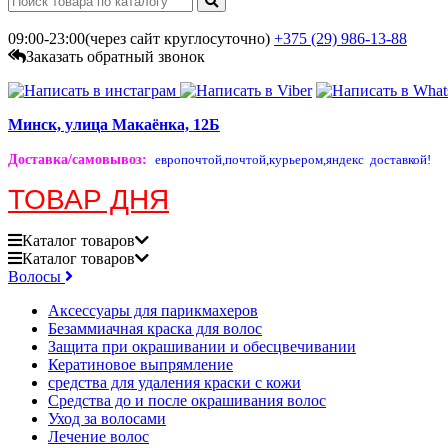
09:00-23:00(через сайт круглосуточно)
+375 (29)
986-13-88
Заказать обратный звонок
Минск, улица Макаёнка, 12Б
Доставка/самовывоз
:
европочтой,
почтой,
курьером,
яндекс доставкой!
ТОВАР ДНЯ
Каталог
товаров
Каталог
товаров
Волосы
Аксессуары для парикмахеров
Безаммиачная краска для волос
Защита при окрашивании и обесцвечивании
Кератиновое выпрямление
средства для удаления краски с кожи
Средства до и после окрашивания волос
Уход за волосами
Лечение волос