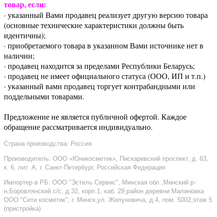
товар, если:
· указанный Вами продавец реализует другую версию товара
(основные технические характеристики должны быть
идентичны);
· приобретаемого товара в указанном Вами источнике нет в
наличии;
· продавец находится за пределами Республики Беларусь;
· продавец не имеет официального статуса (ООО, ИП и т.п.)
· указанный вами продавец торгует контрабандными или
поддельными товарами.
Предложение не является публичной офертой. Каждое
обращение рассматривается индивидуально.
Страна производства: Россия
Производитель: ООО «Юникосметик», Пискаревский проспект, д. 63,
к. 6, лит. А, г. Санкт-Петербург, Российская Федерация
Импортер в РБ: ООО "Эстель Сервис", Минская обл.,Минский р-
н,Боровлянский с/с, д.32, корп.1, каб. 29,район деревни Малиновка
ООО "Сити косметик", г. Минск,ул. Жилуновича, д.4, пом. 5002,этаж 5
(пристройка)