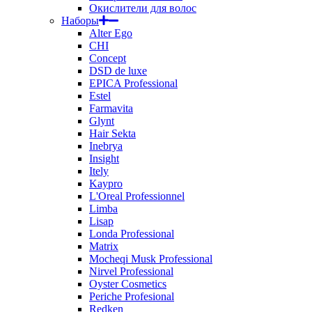
Окислители для волос
Наборы
Alter Ego
CHI
Concept
DSD de luxe
EPICA Professional
Estel
Farmavita
Glynt
Hair Sekta
Inebrya
Insight
Itely
Kaypro
L'Oreal Professionnel
Limba
Lisap
Londa Professional
Matrix
Mocheqi Musk Professional
Nirvel Professional
Oyster Cosmetics
Periche Profesional
Redken