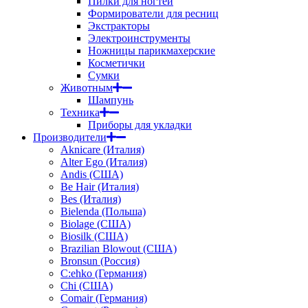
Пилки для ногтей
Формирователи для ресниц
Экстракторы
Электроинструменты
Ножницы парикмахерские
Косметички
Сумки
Животным
Шампунь
Техника
Приборы для укладки
Производители
Aknicare (Италия)
Alter Ego (Италия)
Andis (США)
Be Hair (Италия)
Bes (Италия)
Bielenda (Польша)
Biolage (США)
Biosilk (США)
Brazilian Blowout (США)
Bronsun (Россия)
C:ehko (Германия)
Chi (США)
Comair (Германия)