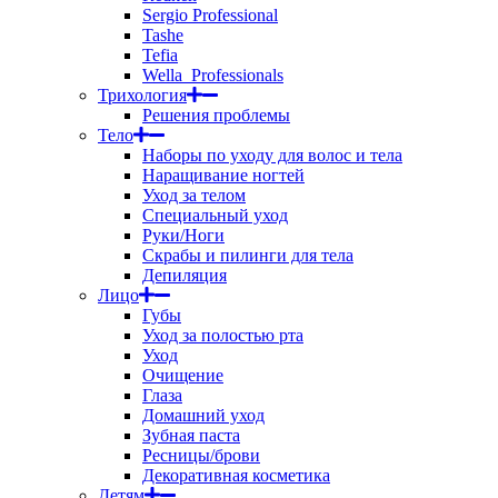
Sergio Professional
Tashe
Tefia
Wella_Professionals
Трихология
Решения проблемы
Тело
Наборы по уходу для волос и тела
Наращивание ногтей
Уход за телом
Специальный уход
Руки/Ноги
Скрабы и пилинги для тела
Депиляция
Лицо
Губы
Уход за полостью рта
Уход
Очищение
Глаза
Домашний уход
Зубная паста
Ресницы/брови
Декоративная косметика
Детям