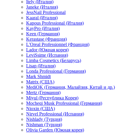
Itely (Италия)
Janeke (Италия)
JessNail Professional
Kaaral (Италия)
Kapous Professional (Италия)
KayPro (Италия)
Keen (Германия)
Kerastase (Франция)
L'Oreal Professionnel (Франция)
Lador (Южная корея)
LeviSsime (Испания)
Limba Cosmetics (Беларусь)
Lisap (Италия)
Londa Professional (Германия)
Mark Shmidt
Matrix (США)
MediOK (Германия, Малайзия, Китай и др.)
Mertz (Германия)
Miyul (Республика Корея)
Mocheqi Musk Professional (Германия)
Nioxin (США)
Nirvel Professional (Испания)
Nishlady (Турция)
Nishman (Турция)
Olivia Garden (Южная корея)