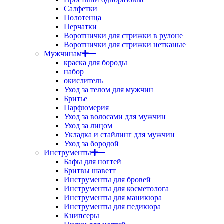
Салфетки
Полотенца
Перчатки
Воротнички для стрижки в рулоне
Воротнички для стрижки нетканые
Мужчинам
краска для бороды
набор
окислитель
Уход за телом для мужчин
Бритье
Парфюмерия
Уход за волосами для мужчин
Уход за лицом
Укладка и стайлинг для мужчин
Уход за бородой
Инструменты
Бафы для ногтей
Бритвы шаветт
Инструменты для бровей
Инструменты для косметолога
Инструменты для маникюра
Инструменты для педикюра
Книпсеры