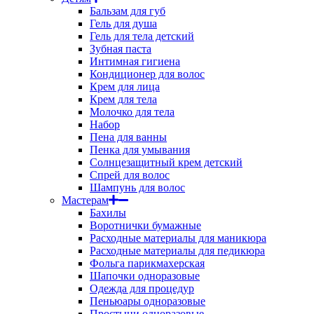
Бальзам для губ
Гель для душа
Гель для тела детский
Зубная паста
Интимная гигиена
Кондиционер для волос
Крем для лица
Крем для тела
Молочко для тела
Набор
Пена для ванны
Пенка для умывания
Солнцезащитный крем детский
Спрей для волос
Шампунь для волос
Мастерам
Бахилы
Воротнички бумажные
Расходные материалы для маникюра
Расходные материалы для педикюра
Фольга парикмахерская
Шапочки одноразовые
Одежда для процедур
Пеньюары одноразовые
Простыни одноразовые