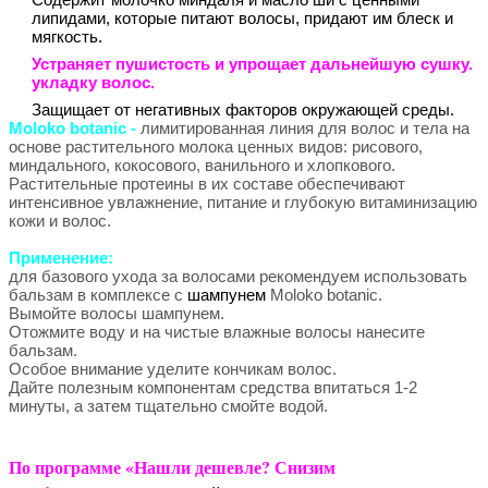
липидами, которые питают волосы, придают им блеск и
мягкость.
Устраняет пушистость и упрощает дальнейшую сушку.
укладку волос.
Защищает от негативных факторов окружающей среды.
Moloko botanic -
лимитированная линия для волос и тела на
основе растительного молока ценных видов: рисового,
миндального, кокосового, ванильного и хлопкового.
Растительные протеины в их составе обеспечивают
интенсивное увлажнение, питание и глубокую витаминизацию
кожи и волос.
Применение:
для базового ухода за волосами рекомендуем использовать
бальзам в комплексе с
шампунем
Moloko botanic.
Вымойте волосы шампунем.
Отожмите воду и на чистые влажные волосы нанесите
бальзам.
Особое внимание уделите кончикам волос.
Дайте полезным компонентам средства впитаться 1-2
минуты, а затем тщательно смойте водой.
По программе «Нашли дешевле? Снизим