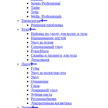
Sergio Professional
Tashe
Tefia
Wella_Professionals
Трихология
Решения проблемы
Тело
Наборы по уходу для волос и тела
Наращивание ногтей
Уход за телом
Специальный уход
Руки/Ноги
Скрабы и пилинги для тела
Депиляция
Лицо
Губы
Уход за полостью рта
Уход
Очищение
Глаза
Домашний уход
Зубная паста
Ресницы/брови
Декоративная косметика
Детям