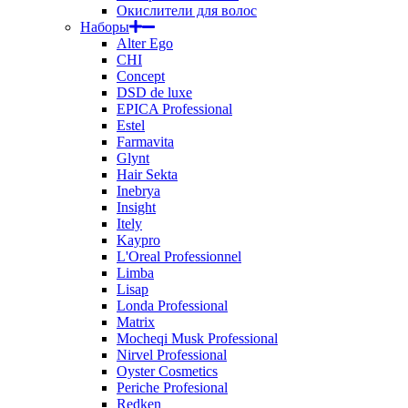
Окислители для волос
Наборы
Alter Ego
CHI
Concept
DSD de luxe
EPICA Professional
Estel
Farmavita
Glynt
Hair Sekta
Inebrya
Insight
Itely
Kaypro
L'Oreal Professionnel
Limba
Lisap
Londa Professional
Matrix
Mocheqi Musk Professional
Nirvel Professional
Oyster Cosmetics
Periche Profesional
Redken