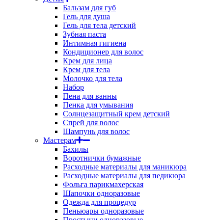
Бальзам для губ
Гель для душа
Гель для тела детский
Зубная паста
Интимная гигиена
Кондиционер для волос
Крем для лица
Крем для тела
Молочко для тела
Набор
Пена для ванны
Пенка для умывания
Солнцезащитный крем детский
Спрей для волос
Шампунь для волос
Мастерам
Бахилы
Воротнички бумажные
Расходные материалы для маникюра
Расходные материалы для педикюра
Фольга парикмахерская
Шапочки одноразовые
Одежда для процедур
Пеньюары одноразовые
Простыни одноразовые