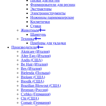
Пилки для ногтей
Формирователи для ресниц
Экстракторы
Электроинструменты
Ножницы парикмахерские
Косметички
Сумки
Животным
Шампунь
Техника
Приборы для укладки
Производители
Aknicare (Италия)
Alter Ego (Италия)
Andis (США)
Be Hair (Италия)
Bes (Италия)
Bielenda (Польша)
Biolage (США)
Biosilk (США)
Brazilian Blowout (США)
Bronsun (Россия)
C:ehko (Германия)
Chi (США)
Comair (Германия)