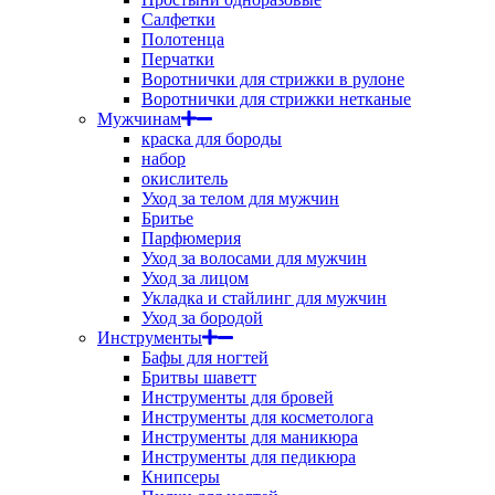
Салфетки
Полотенца
Перчатки
Воротнички для стрижки в рулоне
Воротнички для стрижки нетканые
Мужчинам
краска для бороды
набор
окислитель
Уход за телом для мужчин
Бритье
Парфюмерия
Уход за волосами для мужчин
Уход за лицом
Укладка и стайлинг для мужчин
Уход за бородой
Инструменты
Бафы для ногтей
Бритвы шаветт
Инструменты для бровей
Инструменты для косметолога
Инструменты для маникюра
Инструменты для педикюра
Книпсеры