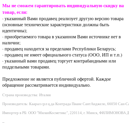
Мы не сможем гарантировать индивидуальную скидку на
товар, если:
· указанный Вами продавец реализует другую версию товара
(основные технические характеристики должны быть
идентичны);
· приобретаемого товара в указанном Вами источнике нет в
наличии;
· продавец находится за пределами Республики Беларусь;
· продавец не имеет официального статуса (ООО, ИП и т.п.)
· указанный вами продавец торгует контрабандными или
поддельными товарами.
Предложение не является публичной офертой. Каждое
обращение рассматривается индивидуально.
Страна производства: Италия
Производитель: Каарал срл ц.да Контрада Пиане СантАнджело, 66050 Сан-Сальво
Импортер в РБ: ООО "МиланКосметикс", 220114, г. Минск, ФИЛИМОНОВА Д.Ф.
–