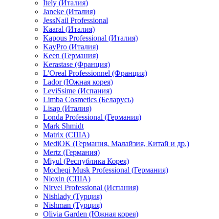
Itely (Италия)
Janeke (Италия)
JessNail Professional
Kaaral (Италия)
Kapous Professional (Италия)
KayPro (Италия)
Keen (Германия)
Kerastase (Франция)
L'Oreal Professionnel (Франция)
Lador (Южная корея)
LeviSsime (Испания)
Limba Cosmetics (Беларусь)
Lisap (Италия)
Londa Professional (Германия)
Mark Shmidt
Matrix (США)
MediOK (Германия, Малайзия, Китай и др.)
Mertz (Германия)
Miyul (Республика Корея)
Mocheqi Musk Professional (Германия)
Nioxin (США)
Nirvel Professional (Испания)
Nishlady (Турция)
Nishman (Турция)
Olivia Garden (Южная корея)