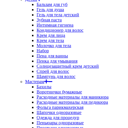
Бальзам для губ
Гель для душа
Гель для тела детский
Зубная паста
Интимная гигиена
Кондиционер для волос
Крем для лица
Крем для тела
Молочко для тела
Набор
Пена для ванны
Пенка для умывания
Солнцезащитный крем детский
Спрей для волос
Шампунь для волос
Мастерам
Бахилы
Воротнички бумажные
Расходные материалы для маникюра
Расходные материалы для педикюра
Фольга парикмахерская
Шапочки одноразовые
Одежда для процедур
Пеньюары одноразовые
Простыни одноразовые