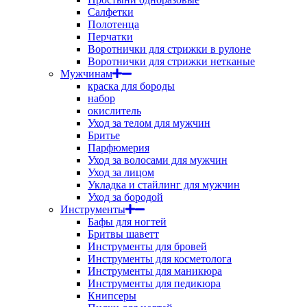
Салфетки
Полотенца
Перчатки
Воротнички для стрижки в рулоне
Воротнички для стрижки нетканые
Мужчинам
краска для бороды
набор
окислитель
Уход за телом для мужчин
Бритье
Парфюмерия
Уход за волосами для мужчин
Уход за лицом
Укладка и стайлинг для мужчин
Уход за бородой
Инструменты
Бафы для ногтей
Бритвы шаветт
Инструменты для бровей
Инструменты для косметолога
Инструменты для маникюра
Инструменты для педикюра
Книпсеры