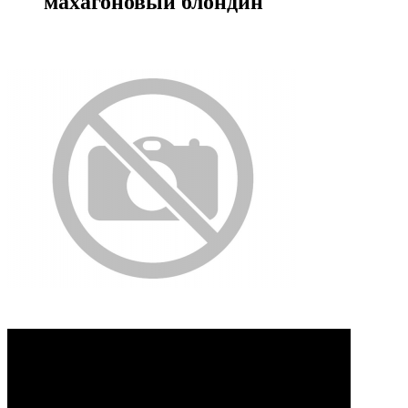
махагоновый блондин