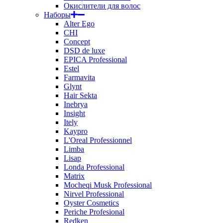
Окислители для волос
Наборы
Alter Ego
CHI
Concept
DSD de luxe
EPICA Professional
Estel
Farmavita
Glynt
Hair Sekta
Inebrya
Insight
Itely
Kaypro
L'Oreal Professionnel
Limba
Lisap
Londa Professional
Matrix
Mocheqi Musk Professional
Nirvel Professional
Oyster Cosmetics
Periche Profesional
Redken