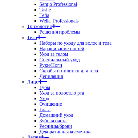
Sergio Professional
Tashe
Tefia
Wella_Professionals
Трихология
Решения проблемы
Тело
Наборы по уходу для волос и тела
Наращивание ногтей
Уход за телом
Специальный уход
Руки/Ноги
Скрабы и пилинги для тела
Депиляция
Лицо
Губы
Уход за полостью рта
Уход
Очищение
Глаза
Домашний уход
Зубная паста
Ресницы/брови
Декоративная косметика
Детям