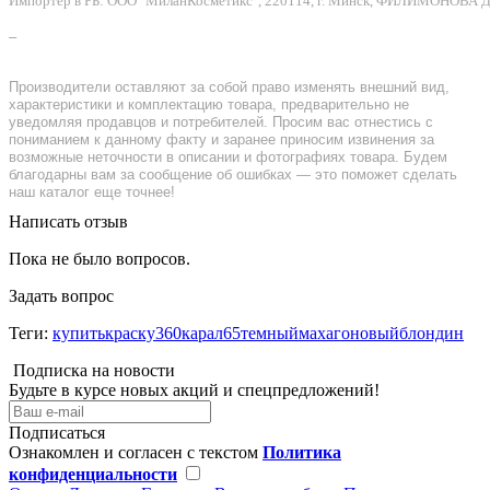
Импортер в РБ: ООО "МиланКосметикс", 220114, г. Минск, ФИЛИМОНОВА Д.Ф.
–
Производители оставляют за собой право изменять внешний вид,
характеристики и комплектацию товара, предварительно не
уведомляя продавцов и потребителей. Просим вас отнестись с
пониманием к данному факту и заранее приносим извинения за
возможные неточности в описании и фотографиях товара. Будем
благодарны вам за сообщение об ошибках — это поможет сделать
наш каталог еще точнее!
Написать отзыв
Пока не было вопросов.
Задать вопрос
Теги:
купитькраску360карал65темныймахагоновыйблондин
Подписка на новости
Будьте в курсе новых акций и спецпредложений!
Подписаться
Ознакомлен и согласен с текстом
Политика
конфиденциальности