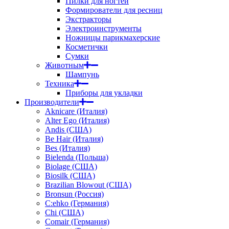
Пилки для ногтей
Формирователи для ресниц
Экстракторы
Электроинструменты
Ножницы парикмахерские
Косметички
Сумки
Животным
Шампунь
Техника
Приборы для укладки
Производители
Aknicare (Италия)
Alter Ego (Италия)
Andis (США)
Be Hair (Италия)
Bes (Италия)
Bielenda (Польша)
Biolage (США)
Biosilk (США)
Brazilian Blowout (США)
Bronsun (Россия)
C:ehko (Германия)
Chi (США)
Comair (Германия)