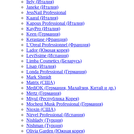
Itely (Италия)
Janeke (Италия)
JessNail Professional
Kaaral (Италия)
Kapous Professional (Италия)
KayPro (Италия)
Keen (Германия)
Kerastase (Франция)
L'Oreal Professionnel (Франция)
Lador (Южная корея)
LeviSsime (Испания)
Limba Cosmetics (Беларусь)
Lisap (Италия)
Londa Professional (Германия)
Mark Shmidt
Matrix (США)
MediOK (Германия, Малайзия, Китай и др.)
Mertz (Германия)
Miyul (Республика Корея)
Mocheqi Musk Professional (Германия)
Nioxin (США)
Nirvel Professional (Испания)
Nishlady (Турция)
Nishman (Турция)
Olivia Garden (Южная корея)