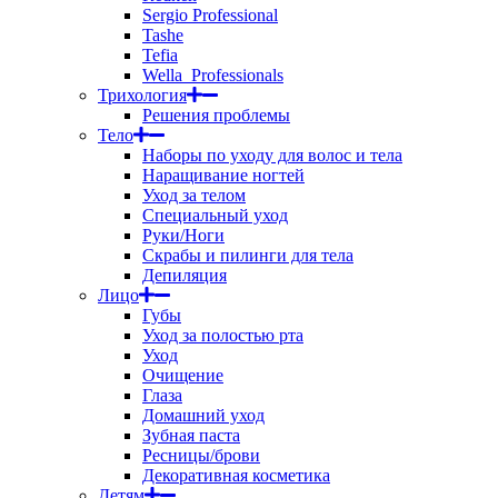
Sergio Professional
Tashe
Tefia
Wella_Professionals
Трихология
Решения проблемы
Тело
Наборы по уходу для волос и тела
Наращивание ногтей
Уход за телом
Специальный уход
Руки/Ноги
Скрабы и пилинги для тела
Депиляция
Лицо
Губы
Уход за полостью рта
Уход
Очищение
Глаза
Домашний уход
Зубная паста
Ресницы/брови
Декоративная косметика
Детям