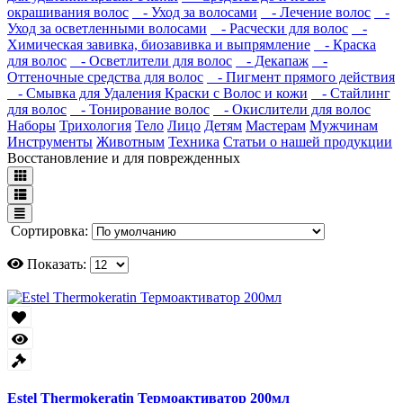
окрашивания волос
- Уход за волосами
- Лечение волос
-
Уход за осветленными волосами
- Расчески для волос
-
Химическая завивка, биозавивка и выпрямление
- Краска
для волос
- Осветлители для волос
- Декапаж
-
Оттеночные средства для волос
- Пигмент прямого действия
- Смывка для Удаления Краски с Волос и кожи
- Стайлинг
для волос
- Тонирование волос
- Окислители для волос
Наборы
Трихология
Тело
Лицо
Детям
Мастерам
Мужчинам
Инструменты
Животным
Техника
Статьи о нашей продукции
Восстановление и для поврежденных
Сортировка:
Показать:
Estel Thermokeratin Термоактиватор 200мл