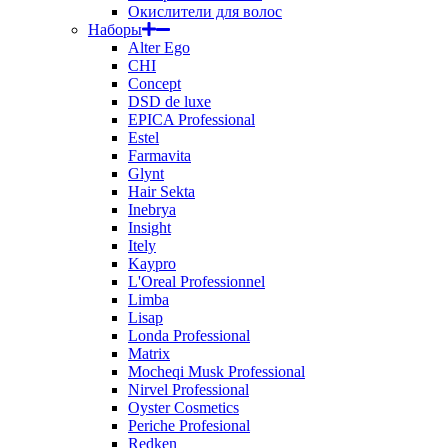
Окислители для волос
Наборы
Alter Ego
CHI
Concept
DSD de luxe
EPICA Professional
Estel
Farmavita
Glynt
Hair Sekta
Inebrya
Insight
Itely
Kaypro
L'Oreal Professionnel
Limba
Lisap
Londa Professional
Matrix
Mocheqi Musk Professional
Nirvel Professional
Oyster Cosmetics
Periche Profesional
Redken