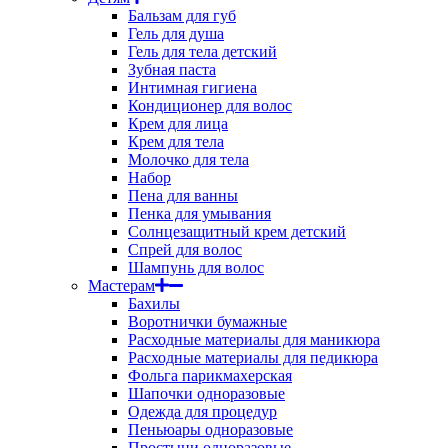
Бальзам для губ
Гель для душа
Гель для тела детский
Зубная паста
Интимная гигиена
Кондиционер для волос
Крем для лица
Крем для тела
Молочко для тела
Набор
Пена для ванны
Пенка для умывания
Солнцезащитный крем детский
Спрей для волос
Шампунь для волос
Мастерам
Бахилы
Воротнички бумажные
Расходные материалы для маникюра
Расходные материалы для педикюра
Фольга парикмахерская
Шапочки одноразовые
Одежда для процедур
Пеньюары одноразовые
Простыни одноразовые