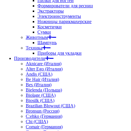
Пилки для ногтей
Формирователи для ресниц
Экстракторы
Электроинструменты
Ножницы парикмахерские
Косметички
Сумки
Животным
Шампунь
Техника
Приборы для укладки
Производители
Aknicare (Италия)
Alter Ego (Италия)
Andis (США)
Be Hair (Италия)
Bes (Италия)
Bielenda (Польша)
Biolage (США)
Biosilk (США)
Brazilian Blowout (США)
Bronsun (Россия)
C:ehko (Германия)
Chi (США)
Comair (Германия)