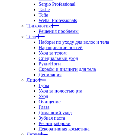
Sergio Professional
Tashe
Tefia
Wella_Professionals
Трихология
Решения проблемы
Тело
Наборы по уходу для волос и тела
Наращивание ногтей
Уход за телом
Специальный уход
Руки/Ноги
Скрабы и пилинги для тела
Депиляция
Лицо
Губы
Уход за полостью рта
Уход
Очищение
Глаза
Домашний уход
Зубная паста
Ресницы/брови
Декоративная косметика
Детям