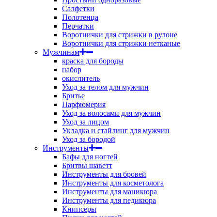
Салфетки
Полотенца
Перчатки
Воротнички для стрижки в рулоне
Воротнички для стрижки нетканые
Мужчинам
краска для бороды
набор
окислитель
Уход за телом для мужчин
Бритье
Парфюмерия
Уход за волосами для мужчин
Уход за лицом
Укладка и стайлинг для мужчин
Уход за бородой
Инструменты
Бафы для ногтей
Бритвы шаветт
Инструменты для бровей
Инструменты для косметолога
Инструменты для маникюра
Инструменты для педикюра
Книпсеры