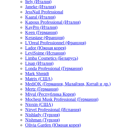
Itely (Италия)
Janeke (Италия)
JessNail Professional
Kaaral (Италия)
Kapous Professional (Италия)
KayPro (Италия)
Keen (Германия)
Kerastase (Франция)
L'Oreal Professionnel (Франция)
Lador (Южная корея)
LeviSsime (Испания)
Limba Cosmetics (Беларусь)
Lisap (Италия)
Londa Professional (Германия)
Mark Shmidt
Matrix (США)
MediOK (Германия, Малайзия, Китай и др.)
Mertz (Германия)
Miyul (Республика Корея)
Mocheqi Musk Professional (Германия)
Nioxin (США)
Nirvel Professional (Испания)
Nishlady (Турция)
Nishman (Турция)
Olivia Garden (Южная корея)