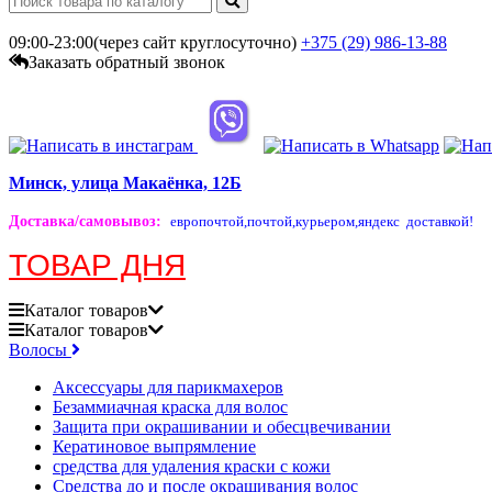
09:00-23:00(через сайт круглосуточно)
+375 (29)
986-13-88
Заказать обратный звонок
Минск, улица Макаёнка, 12Б
Доставка/самовывоз
:
европочтой,
почтой,
курьером,
яндекс доставкой!
ТОВАР ДНЯ
Каталог
товаров
Каталог
товаров
Волосы
Аксессуары для парикмахеров
Безаммиачная краска для волос
Защита при окрашивании и обесцвечивании
Кератиновое выпрямление
средства для удаления краски с кожи
Средства до и после окрашивания волос