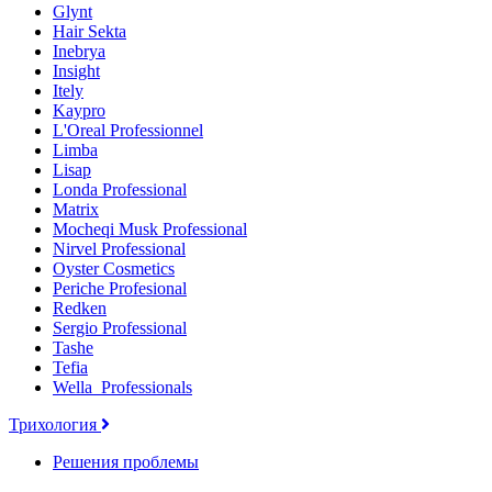
Glynt
Hair Sekta
Inebrya
Insight
Itely
Kaypro
L'Oreal Professionnel
Limba
Lisap
Londa Professional
Matrix
Mocheqi Musk Professional
Nirvel Professional
Oyster Cosmetics
Periche Profesional
Redken
Sergio Professional
Tashe
Tefia
Wella_Professionals
Трихология
Решения проблемы