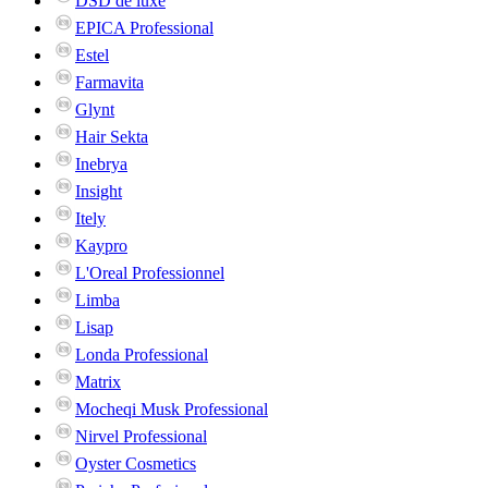
DSD de luxe
EPICA Professional
Estel
Farmavita
Glynt
Hair Sekta
Inebrya
Insight
Itely
Kaypro
L'Oreal Professionnel
Limba
Lisap
Londa Professional
Matrix
Mocheqi Musk Professional
Nirvel Professional
Oyster Cosmetics