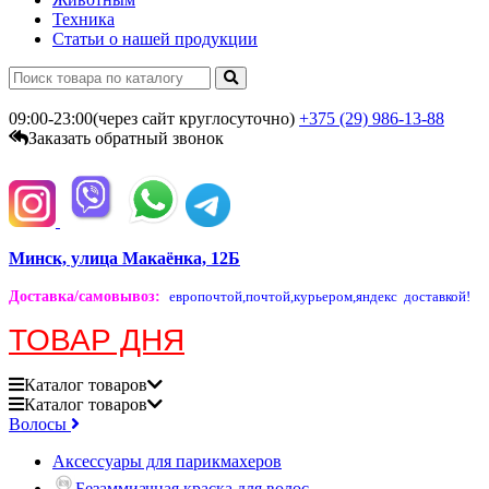
Техника
Статьи о нашей продукции
09:00-23:00(через сайт круглосуточно)
+375 (29)
986-13-88
Заказать обратный звонок
Минск, улица Макаёнка, 12Б
Доставка/самовывоз
:
европочтой,
почтой,
курьером,
яндекс доставкой!
ТОВАР ДНЯ
Каталог
товаров
Каталог
товаров
Волосы
Аксессуары для парикмахеров
Безаммиачная краска для волос