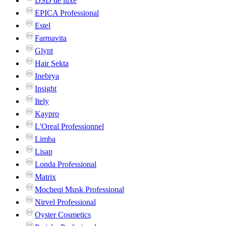
DSD de luxe
EPICA Professional
Estel
Farmavita
Glynt
Hair Sekta
Inebrya
Insight
Itely
Kaypro
L'Oreal Professionnel
Limba
Lisap
Londa Professional
Matrix
Mocheqi Musk Professional
Nirvel Professional
Oyster Cosmetics