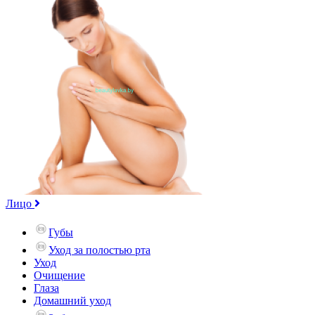
Лицо
Губы
Уход за полостью рта
Уход
Очищение
Глаза
Домашний уход