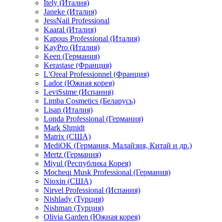
Itely (Италия)
Janeke (Италия)
JessNail Professional
Kaaral (Италия)
Kapous Professional (Италия)
KayPro (Италия)
Keen (Германия)
Kerastase (Франция)
L'Oreal Professionnel (Франция)
Lador (Южная корея)
LeviSsime (Испания)
Limba Cosmetics (Беларусь)
Lisap (Италия)
Londa Professional (Германия)
Mark Shmidt
Matrix (США)
MediOK (Германия, Малайзия, Китай и др.)
Mertz (Германия)
Miyul (Республика Корея)
Mocheqi Musk Professional (Германия)
Nioxin (США)
Nirvel Professional (Испания)
Nishlady (Турция)
Nishman (Турция)
Olivia Garden (Южная корея)