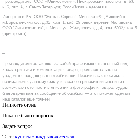
Производитель: ООО «Юникосметик», Пискаревский проспект, д. 63,
к. 6, лит. А, г. Санкт-Петербург, Российская Федерация
Импортер в РБ: ООО "Эстель Сервис", Минская обл.,Минский р-
н,Боровлянский с/с, д.32, корп.1, каб. 29,район деревни Малиновка
ООО "Сити косметик", г. Минск,ул. Жилуновича, д.4, пом. 5002,этаж 5
(пристройка)
–
Производители оставляют за собой право изменять внешний вид,
характеристики и комплектацию товара, предварительно не
уведомляя продавцов и потребителей. Просим вас отнестись с
пониманием к данному факту и заранее приносим извинения за
возможные неточности в описании и фотографиях товара. Будем
благодарны вам за сообщение об ошибках — это поможет сделать
наш каталог еще точнее!
Написать отзыв
Пока не было вопросов.
Задать вопрос
Теги:
купитьтоникдляволосестель