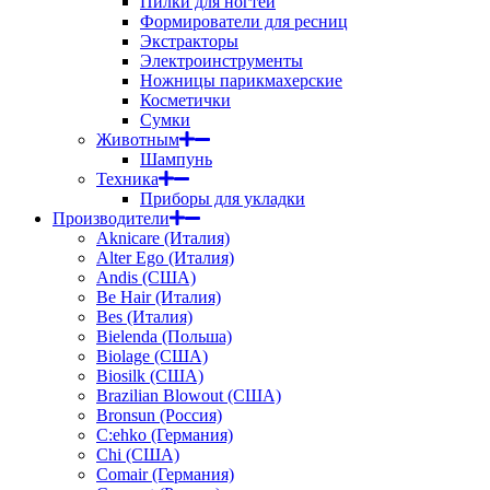
Пилки для ногтей
Формирователи для ресниц
Экстракторы
Электроинструменты
Ножницы парикмахерские
Косметички
Сумки
Животным
Шампунь
Техника
Приборы для укладки
Производители
Aknicare (Италия)
Alter Ego (Италия)
Andis (США)
Be Hair (Италия)
Bes (Италия)
Bielenda (Польша)
Biolage (США)
Biosilk (США)
Brazilian Blowout (США)
Bronsun (Россия)
C:ehko (Германия)
Chi (США)
Comair (Германия)