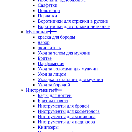
Салфетки
Полотенца
Перчатки
Воротнички для стрижки в рулоне
Воротнички для стрижки нетканые
Мужчинам
краска для бороды
набор
окислитель
Уход за телом для мужчин
Бритье
Парфюмерия
Уход за волосами для мужчин
Уход за лицом
Укладка и стайлинг для мужчин
Уход за бородой
Инструменты
Бафы для ногтей
Бритвы шаветт
Инструменты для бровей
Инструменты для косметолога
Инструменты для маникюра
Инструменты для педикюра
Книпсеры