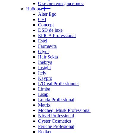
Окислители для волос
Наборы
Alter Ego
CHI
Concept
DSD de luxe
EPICA Professional
Estel
Farmavita
Glynt
Hair Sekta
Inebrya
Insight
Itely
Kaypro
L'Oreal Professionnel
Limba
Lisap
Londa Professional
Matrix
Mocheqi Musk Professional
Nirvel Professional
Oyster Cosmetics
Periche Profesional
Redken