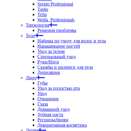
Sergio Professional
Tashe
Tefia
Wella_Professionals
Трихология
Решения проблемы
Тело
Наборы по уходу для волос и тела
Наращивание ногтей
Уход за телом
Специальный уход
Руки/Ноги
Скрабы и пилинги для тела
Депиляция
Лицо
Губы
Уход за полостью рта
Уход
Очищение
Глаза
Домашний уход
Зубная паста
Ресницы/брови
Декоративная косметика
Детям