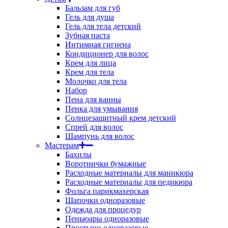
Бальзам для губ
Гель для душа
Гель для тела детский
Зубная паста
Интимная гигиена
Кондиционер для волос
Крем для лица
Крем для тела
Молочко для тела
Набор
Пена для ванны
Пенка для умывания
Солнцезащитный крем детский
Спрей для волос
Шампунь для волос
Мастерам
Бахилы
Воротнички бумажные
Расходные материалы для маникюра
Расходные материалы для педикюра
Фольга парикмахерская
Шапочки одноразовые
Одежда для процедур
Пеньюары одноразовые
Простыни одноразовые