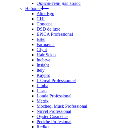
Окислители для волос
Наборы
Alter Ego
CHI
Concept
DSD de luxe
EPICA Professional
Estel
Farmavita
Glynt
Hair Sekta
Inebrya
Insight
Itely
Kaypro
L'Oreal Professionnel
Limba
Lisap
Londa Professional
Matrix
Mocheqi Musk Professional
Nirvel Professional
Oyster Cosmetics
Periche Profesional
Redken