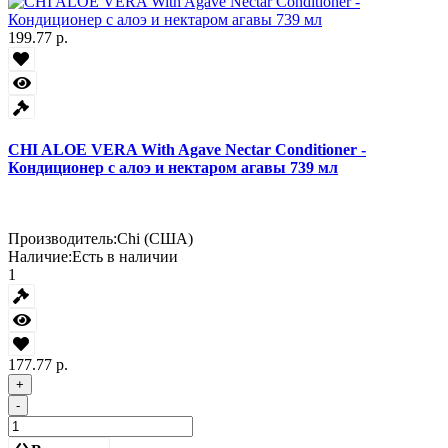
199.77 р.
CHI ALOE VERA With Agave Nectar Conditioner -
Кондиционер с алоэ и нектаром агавы 739 мл
Производитель:
Chi (США)
Наличие:
Есть в наличии
1
177.77 р.
+
-