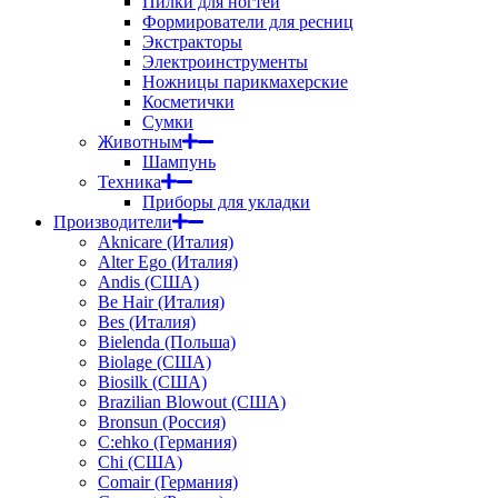
Пилки для ногтей
Формирователи для ресниц
Экстракторы
Электроинструменты
Ножницы парикмахерские
Косметички
Сумки
Животным
Шампунь
Техника
Приборы для укладки
Производители
Aknicare (Италия)
Alter Ego (Италия)
Andis (США)
Be Hair (Италия)
Bes (Италия)
Bielenda (Польша)
Biolage (США)
Biosilk (США)
Brazilian Blowout (США)
Bronsun (Россия)
C:ehko (Германия)
Chi (США)
Comair (Германия)