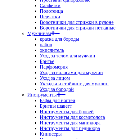
Салфетки
Полотенца
Перчатки
Воротнички для стрижки в рулоне
Воротнички для стрижки нетканые
Мужчинам
краска для бороды
набор
окислитель
Уход за телом для мужчин
Бритье
Парфюмерия
Уход за волосами для мужчин
Уход за лицом
Укладка и стайлинг для мужчин
Уход за бородой
Инструменты
Бафы для ногтей
Бритвы шаветт
Инструменты для бровей
Инструменты для косметолога
Инструменты для маникюра
Инструменты для педикюра
Книпсеры