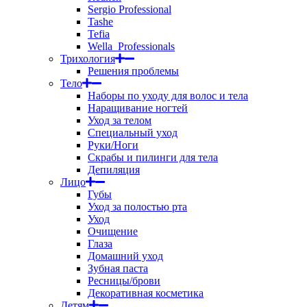
Sergio Professional
Tashe
Tefia
Wella_Professionals
Трихология
Решения проблемы
Тело
Наборы по уходу для волос и тела
Наращивание ногтей
Уход за телом
Специальный уход
Руки/Ноги
Скрабы и пилинги для тела
Депиляция
Лицо
Губы
Уход за полостью рта
Уход
Очищение
Глаза
Домашний уход
Зубная паста
Ресницы/брови
Декоративная косметика
Детям