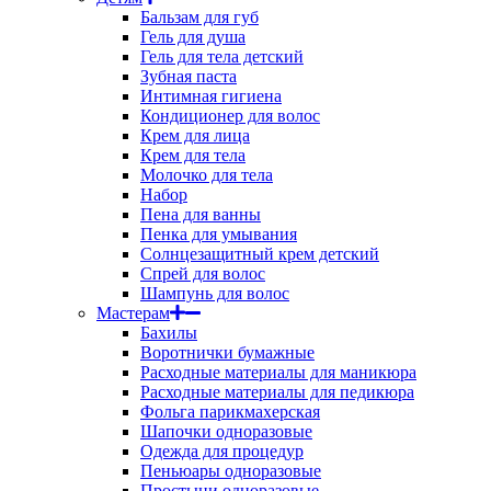
Бальзам для губ
Гель для душа
Гель для тела детский
Зубная паста
Интимная гигиена
Кондиционер для волос
Крем для лица
Крем для тела
Молочко для тела
Набор
Пена для ванны
Пенка для умывания
Солнцезащитный крем детский
Спрей для волос
Шампунь для волос
Мастерам
Бахилы
Воротнички бумажные
Расходные материалы для маникюра
Расходные материалы для педикюра
Фольга парикмахерская
Шапочки одноразовые
Одежда для процедур
Пеньюары одноразовые
Простыни одноразовые