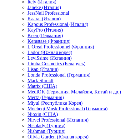
Itely (Италия)
Janeke (Италия)
JessNail Professional
Kaaral (Италия)
Kapous Professional (Италия)
KayPro (Италия)
Keen (Германия)
Kerastase (Франция)
L'Oreal Professionnel (Франция)
Lador (Южная корея)
LeviSsime (Испания)
Limba Cosmetics (Беларусь)
Lisap (Италия)
Londa Professional (Германия)
Mark Shmidt
Matrix (США)
MediOK (Германия, Малайзия, Китай и др.)
Mertz (Германия)
Miyul (Республика Корея)
Mocheqi Musk Professional (Германия)
Nioxin (США)
Nirvel Professional (Испания)
Nishlady (Турция)
Nishman (Турция)
Olivia Garden (Южная корея)