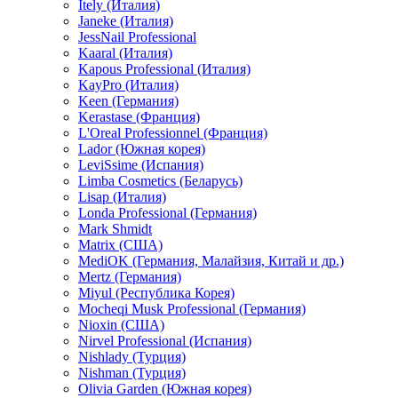
Itely (Италия)
Janeke (Италия)
JessNail Professional
Kaaral (Италия)
Kapous Professional (Италия)
KayPro (Италия)
Keen (Германия)
Kerastase (Франция)
L'Oreal Professionnel (Франция)
Lador (Южная корея)
LeviSsime (Испания)
Limba Cosmetics (Беларусь)
Lisap (Италия)
Londa Professional (Германия)
Mark Shmidt
Matrix (США)
MediOK (Германия, Малайзия, Китай и др.)
Mertz (Германия)
Miyul (Республика Корея)
Mocheqi Musk Professional (Германия)
Nioxin (США)
Nirvel Professional (Испания)
Nishlady (Турция)
Nishman (Турция)
Olivia Garden (Южная корея)