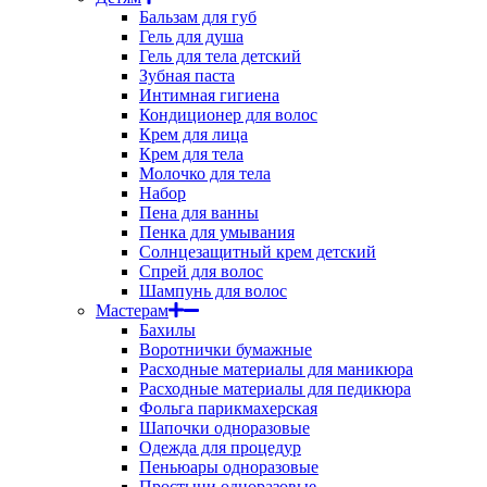
Бальзам для губ
Гель для душа
Гель для тела детский
Зубная паста
Интимная гигиена
Кондиционер для волос
Крем для лица
Крем для тела
Молочко для тела
Набор
Пена для ванны
Пенка для умывания
Солнцезащитный крем детский
Спрей для волос
Шампунь для волос
Мастерам
Бахилы
Воротнички бумажные
Расходные материалы для маникюра
Расходные материалы для педикюра
Фольга парикмахерская
Шапочки одноразовые
Одежда для процедур
Пеньюары одноразовые
Простыни одноразовые