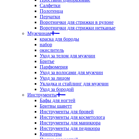
Салфетки
Полотенца
Перчатки
Воротнички для стрижки в рулоне
Воротнички для стрижки нетканые
Мужчинам
краска для бороды
набор
окислитель
Уход за телом для мужчин
Бритье
Парфюмерия
Уход за волосами для мужчин
Уход за лицом
Укладка и стайлинг для мужчин
Уход за бородой
Инструменты
Бафы для ногтей
Бритвы шаветт
Инструменты для бровей
Инструменты для косметолога
Инструменты для маникюра
Инструменты для педикюра
Книпсеры