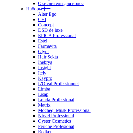
Окислители для волос
Наборы
Alter Ego
CHI
Concept
DSD de luxe
EPICA Professional
Estel
Farmavita
Glynt
Hair Sekta
Inebrya
Insight
Itely
Kaypro
L'Oreal Professionnel
Limba
Lisap
Londa Professional
Matrix
Mocheqi Musk Professional
Nirvel Professional
Oyster Cosmetics
Periche Profesional
Redken