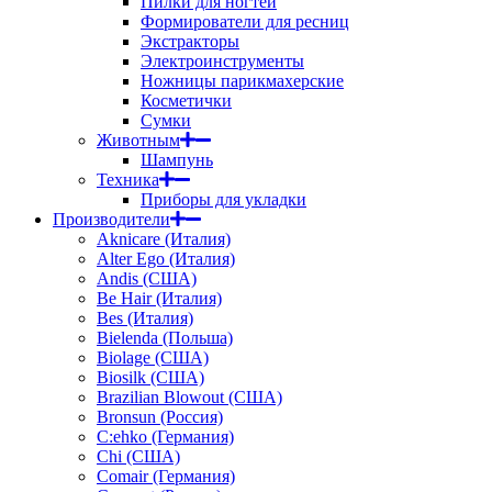
Пилки для ногтей
Формирователи для ресниц
Экстракторы
Электроинструменты
Ножницы парикмахерские
Косметички
Сумки
Животным
Шампунь
Техника
Приборы для укладки
Производители
Aknicare (Италия)
Alter Ego (Италия)
Andis (США)
Be Hair (Италия)
Bes (Италия)
Bielenda (Польша)
Biolage (США)
Biosilk (США)
Brazilian Blowout (США)
Bronsun (Россия)
C:ehko (Германия)
Chi (США)
Comair (Германия)