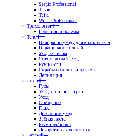
Sergio Professional
Tashe
Tefia
Wella_Professionals
Трихология
Решения проблемы
Тело
Наборы по уходу для волос и тела
Наращивание ногтей
Уход за телом
Специальный уход
Руки/Ноги
Скрабы и пилинги для тела
Депиляция
Лицо
Губы
Уход за полостью рта
Уход
Очищение
Глаза
Домашний уход
Зубная паста
Ресницы/брови
Декоративная косметика
Детям