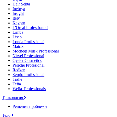
Hair Sekta
Inebrya
Insight
Itely
Kaypro
L'Oreal Professionnel
Limba
Lisap
Londa Professional
Matrix
Mocheqi Musk Professional
Nirvel Professional
Oyster Cosmetics
Periche Profesional
Redken
Sergio Professional
Tashe
Tefia
Wella_Professionals
Трихология
Решения проблемы
Тело