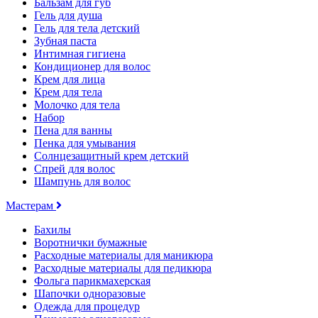
Бальзам для губ
Гель для душа
Гель для тела детский
Зубная паста
Интимная гигиена
Кондиционер для волос
Крем для лица
Крем для тела
Молочко для тела
Набор
Пена для ванны
Пенка для умывания
Солнцезащитный крем детский
Спрей для волос
Шампунь для волос
Мастерам
Бахилы
Воротнички бумажные
Расходные материалы для маникюра
Расходные материалы для педикюра
Фольга парикмахерская
Шапочки одноразовые
Одежда для процедур