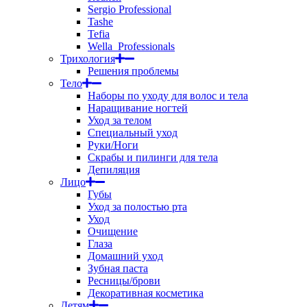
Sergio Professional
Tashe
Tefia
Wella_Professionals
Трихология
Решения проблемы
Тело
Наборы по уходу для волос и тела
Наращивание ногтей
Уход за телом
Специальный уход
Руки/Ноги
Скрабы и пилинги для тела
Депиляция
Лицо
Губы
Уход за полостью рта
Уход
Очищение
Глаза
Домашний уход
Зубная паста
Ресницы/брови
Декоративная косметика
Детям