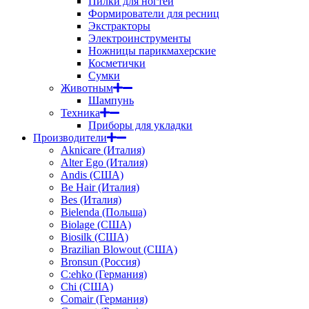
Пилки для ногтей
Формирователи для ресниц
Экстракторы
Электроинструменты
Ножницы парикмахерские
Косметички
Сумки
Животным
Шампунь
Техника
Приборы для укладки
Производители
Aknicare (Италия)
Alter Ego (Италия)
Andis (США)
Be Hair (Италия)
Bes (Италия)
Bielenda (Польша)
Biolage (США)
Biosilk (США)
Brazilian Blowout (США)
Bronsun (Россия)
C:ehko (Германия)
Chi (США)
Comair (Германия)