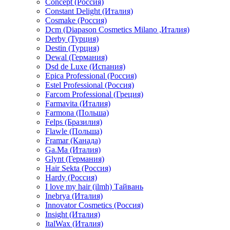
Concept (Россия)
Constant Delight (Италия)
Cosmake (Россия)
Dcm (Diapason Cosmetics Milano ,Италия)
Derby (Турция)
Destin (Турция)
Dewal (Германия)
Dsd de Luxe (Испания)
Epica Professional (Россия)
Estel Professional (Россия)
Farcom Professional (Греция)
Farmavita (Италия)
Farmona (Польша)
Felps (Бразилия)
Flawle (Польша)
Framar (Канада)
Ga.Ma (Италия)
Glynt (Германия)
Hair Sekta (Россия)
Hardy (Россия)
I love my hair (ilmh) Тайвань
Inebrya (Италия)
Innovator Cosmetics (Россия)
Insight (Италия)
ItalWax (Италия)