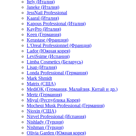
Itely (Италия)
Janeke (Италия)
JessNail Professional
Kaaral (Италия)
Kapous Professional (Италия)
KayPro (Италия)
Keen (Германия)
Kerastase (Франция)
L'Oreal Professionnel (Франция)
Lador (Южная корея)
LeviSsime (Испания)
Limba Cosmetics (Беларусь)
Lisap (Италия)
Londa Professional (Германия)
Mark Shmidt
Matrix (США)
MediOK (Германия, Малайзия, Китай и др.)
Mertz (Германия)
Miyul (Республика Корея)
Mocheqi Musk Professional (Германия)
Nioxin (США)
Nirvel Professional (Испания)
Nishlady (Турция)
Nishman (Турция)
Olivia Garden (Южная корея)