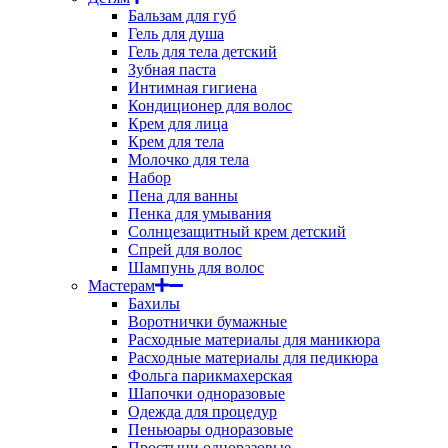
Бальзам для губ
Гель для душа
Гель для тела детский
Зубная паста
Интимная гигиена
Кондиционер для волос
Крем для лица
Крем для тела
Молочко для тела
Набор
Пена для ванны
Пенка для умывания
Солнцезащитный крем детский
Спрей для волос
Шампунь для волос
Мастерам
Бахилы
Воротнички бумажные
Расходные материалы для маникюра
Расходные материалы для педикюра
Фольга парикмахерская
Шапочки одноразовые
Одежда для процедур
Пеньюары одноразовые
Простыни одноразовые