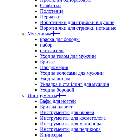
Салфетки
Полотенца
Перчатки
Воротнички для стрижки в рулоне
Воротнички для стрижки нетканые
Мужчинам
краска для бороды
набор
окислитель
Уход за телом для мужчин
Бритье
Парфюмерия
Уход за волосами для мужчин
Уход за лицом
Укладка и стайлинг для мужчин
Уход за бородой
Инструменты
Бафы для ногтей
Бритвы шаветт
Инструменты для бровей
Инструменты для косметолога
Инструменты для маникюра
Инструменты для педикюра
Книпсеры