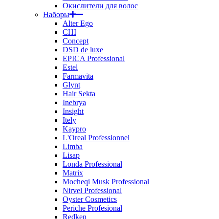
Окислители для волос
Наборы
Alter Ego
CHI
Concept
DSD de luxe
EPICA Professional
Estel
Farmavita
Glynt
Hair Sekta
Inebrya
Insight
Itely
Kaypro
L'Oreal Professionnel
Limba
Lisap
Londa Professional
Matrix
Mocheqi Musk Professional
Nirvel Professional
Oyster Cosmetics
Periche Profesional
Redken