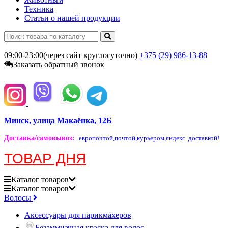
Техника
Статьи о нашей продукции
09:00-23:00(через сайт круглосуточно)
+375 (29)
986-13-88
Заказать обратный звонок
Минск, улица Макаёнка, 12Б
Доставка/самовывоз
:
европочтой,
почтой,
курьером,
яндекс доставкой!
ТОВАР ДНЯ
Каталог
товаров
Каталог
товаров
Волосы
Аксессуары для парикмахеров
Безаммиачная краска для волос