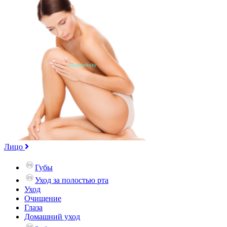
Лицо
Губы
Уход за полостью рта
Уход
Очищение
Глаза
Домашний уход