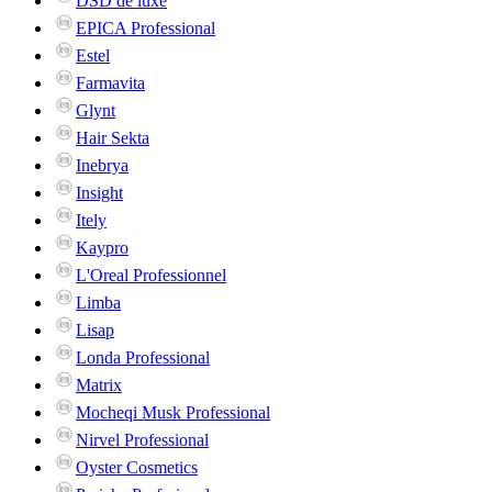
DSD de luxe
EPICA Professional
Estel
Farmavita
Glynt
Hair Sekta
Inebrya
Insight
Itely
Kaypro
L'Oreal Professionnel
Limba
Lisap
Londa Professional
Matrix
Mocheqi Musk Professional
Nirvel Professional
Oyster Cosmetics