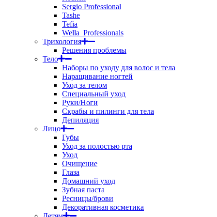
Sergio Professional
Tashe
Tefia
Wella_Professionals
Трихология
Решения проблемы
Тело
Наборы по уходу для волос и тела
Наращивание ногтей
Уход за телом
Специальный уход
Руки/Ноги
Скрабы и пилинги для тела
Депиляция
Лицо
Губы
Уход за полостью рта
Уход
Очищение
Глаза
Домашний уход
Зубная паста
Ресницы/брови
Декоративная косметика
Детям