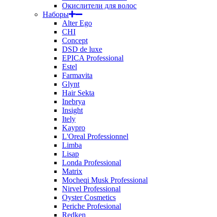
Окислители для волос
Наборы
Alter Ego
CHI
Concept
DSD de luxe
EPICA Professional
Estel
Farmavita
Glynt
Hair Sekta
Inebrya
Insight
Itely
Kaypro
L'Oreal Professionnel
Limba
Lisap
Londa Professional
Matrix
Mocheqi Musk Professional
Nirvel Professional
Oyster Cosmetics
Periche Profesional
Redken