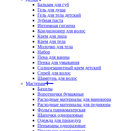
Бальзам для губ
Гель для душа
Гель для тела детский
Зубная паста
Интимная гигиена
Кондиционер для волос
Крем для лица
Крем для тела
Молочко для тела
Набор
Пена для ванны
Пенка для умывания
Солнцезащитный крем детский
Спрей для волос
Шампунь для волос
Мастерам
Бахилы
Воротнички бумажные
Расходные материалы для маникюра
Расходные материалы для педикюра
Фольга парикмахерская
Шапочки одноразовые
Одежда для процедур
Пеньюары одноразовые
Простыни одноразовые