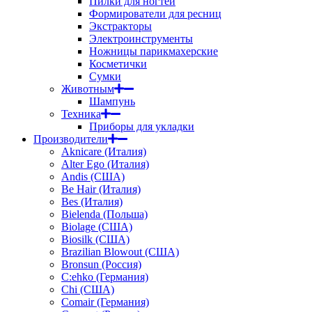
Пилки для ногтей
Формирователи для ресниц
Экстракторы
Электроинструменты
Ножницы парикмахерские
Косметички
Сумки
Животным
Шампунь
Техника
Приборы для укладки
Производители
Aknicare (Италия)
Alter Ego (Италия)
Andis (США)
Be Hair (Италия)
Bes (Италия)
Bielenda (Польша)
Biolage (США)
Biosilk (США)
Brazilian Blowout (США)
Bronsun (Россия)
C:ehko (Германия)
Chi (США)
Comair (Германия)