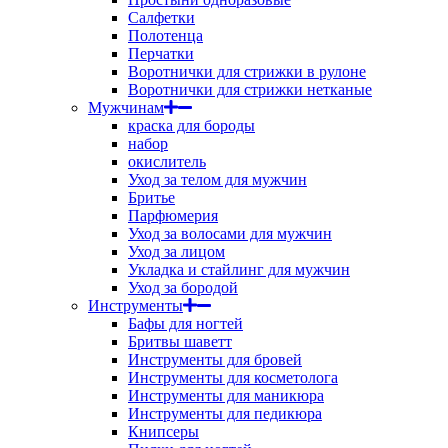
Салфетки
Полотенца
Перчатки
Воротнички для стрижки в рулоне
Воротнички для стрижки нетканые
Мужчинам
краска для бороды
набор
окислитель
Уход за телом для мужчин
Бритье
Парфюмерия
Уход за волосами для мужчин
Уход за лицом
Укладка и стайлинг для мужчин
Уход за бородой
Инструменты
Бафы для ногтей
Бритвы шаветт
Инструменты для бровей
Инструменты для косметолога
Инструменты для маникюра
Инструменты для педикюра
Книпсеры