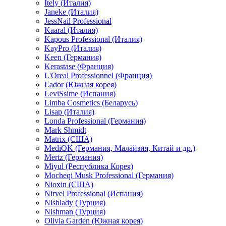
Itely (Италия)
Janeke (Италия)
JessNail Professional
Kaaral (Италия)
Kapous Professional (Италия)
KayPro (Италия)
Keen (Германия)
Kerastase (Франция)
L'Oreal Professionnel (Франция)
Lador (Южная корея)
LeviSsime (Испания)
Limba Cosmetics (Беларусь)
Lisap (Италия)
Londa Professional (Германия)
Mark Shmidt
Matrix (США)
MediOK (Германия, Малайзия, Китай и др.)
Mertz (Германия)
Miyul (Республика Корея)
Mocheqi Musk Professional (Германия)
Nioxin (США)
Nirvel Professional (Испания)
Nishlady (Турция)
Nishman (Турция)
Olivia Garden (Южная корея)