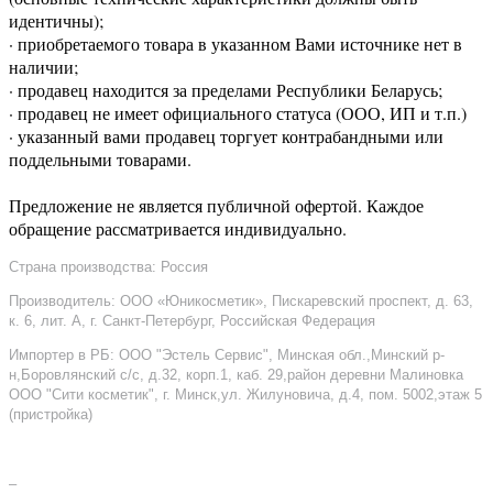
идентичны);
· приобретаемого товара в указанном Вами источнике нет в
наличии;
· продавец находится за пределами Республики Беларусь;
· продавец не имеет официального статуса (ООО, ИП и т.п.)
· указанный вами продавец торгует контрабандными или
поддельными товарами.
Предложение не является публичной офертой. Каждое
обращение рассматривается индивидуально.
Страна производства: Россия
Производитель: ООО «Юникосметик», Пискаревский проспект, д. 63,
к. 6, лит. А, г. Санкт-Петербург, Российская Федерация
Импортер в РБ: ООО "Эстель Сервис", Минская обл.,Минский р-
н,Боровлянский с/с, д.32, корп.1, каб. 29,район деревни Малиновка
ООО "Сити косметик", г. Минск,ул. Жилуновича, д.4, пом. 5002,этаж 5
(пристройка)
–