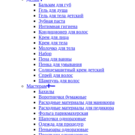
Бальзам для губ
Гель для душа
Гель для тела детский
Зубная паста
Интимная гигиена
Кондиционер для волос
Крем для лица
Крем для тела
Молочко для тела
Набор
Пена для ванны
Пенка для умывания
Солнцезащитный крем детский
Спрей для волос
Шампунь для волос
Мастерам
Бахилы
Воротнички бумажные
Расходные материалы для маникюра
Расходные материалы для педикюра
Фольга парикмахерская
Шапочки одноразовые
Одежда для процедур
Пеньюары одноразовые
Простыни одноразовые