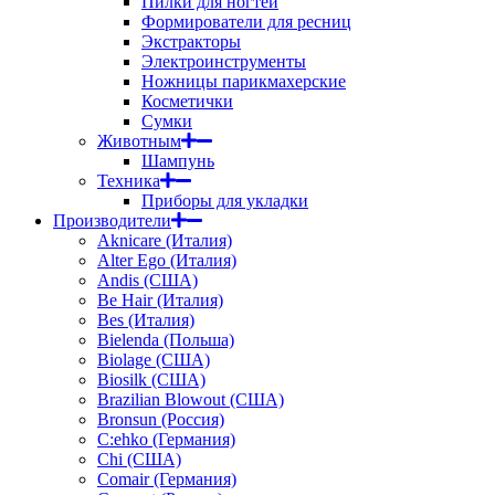
Пилки для ногтей
Формирователи для ресниц
Экстракторы
Электроинструменты
Ножницы парикмахерские
Косметички
Сумки
Животным
Шампунь
Техника
Приборы для укладки
Производители
Aknicare (Италия)
Alter Ego (Италия)
Andis (США)
Be Hair (Италия)
Bes (Италия)
Bielenda (Польша)
Biolage (США)
Biosilk (США)
Brazilian Blowout (США)
Bronsun (Россия)
C:ehko (Германия)
Chi (США)
Comair (Германия)