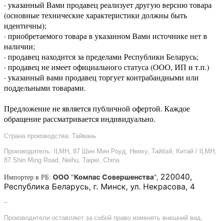
· указанный Вами продавец реализует другую версию товара
(основные технические характеристики должны быть
идентичны);
· приобретаемого товара в указанном Вами источнике нет в
наличии;
· продавец находится за пределами Республики Беларусь;
· продавец не имеет официального статуса (ООО, ИП и т.п.)
· указанный вами продавец торгует контрабандными или
поддельными товарами.
Предложение не является публичной офертой. Каждое
обращение рассматривается индивидуально.
Страна производства: Тайвань
Производитель: ILMH, 87 Шин Мин Роуд, Неиху, Тайбэй, Китай / ILMH,
87 Shin Ming Road, Neihu, Taipei, China
220040,
ООО
"
Компас
Совершенства
",
Импортер в РБ:
Республика Беларусь, г. Минск, ул. Некрасова, 4
–
Производители оставляют за собой право изменять внешний вид,