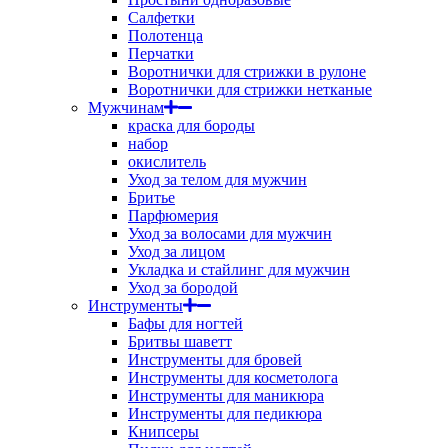
Салфетки
Полотенца
Перчатки
Воротнички для стрижки в рулоне
Воротнички для стрижки нетканые
Мужчинам
краска для бороды
набор
окислитель
Уход за телом для мужчин
Бритье
Парфюмерия
Уход за волосами для мужчин
Уход за лицом
Укладка и стайлинг для мужчин
Уход за бородой
Инструменты
Бафы для ногтей
Бритвы шаветт
Инструменты для бровей
Инструменты для косметолога
Инструменты для маникюра
Инструменты для педикюра
Книпсеры