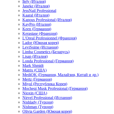
Itely (Италия)
Janeke (Италия)
JessNail Professional
Kaaral (Италия)
Kapous Professional (Италия)
KayPro (Италия)
Keen (Германия)
Kerastase (Франция)
L'Oreal Professionnel (Франция)
Lador (Южная корея)
LeviSsime (Испания)
Limba Cosmetics (Беларусь)
Lisap (Италия)
Londa Professional (Германия)
Mark Shmidt
Matrix (США)
MediOK (Германия, Малайзия, Китай и др.)
Mertz (Германия)
Miyul (Республика Корея)
Mocheqi Musk Professional (Германия)
Nioxin (США)
Nirvel Professional (Испания)
Nishlady (Турция)
Nishman (Турция)
Olivia Garden (Южная корея)