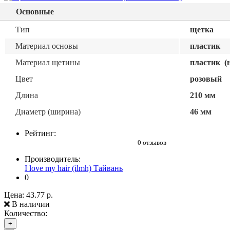
Основные
Тип
щетка
Материал основы
пластик
Материал щетины
пластик
(н
Цвет
розовый
Длина
210 мм
Диаметр (ширина)
46 мм
Рейтинг:
0 отзывов
Производитель:
I love my hair (ilmh) Тайвань
0
Цена:
43.77 р.
В наличии
Количество:
+