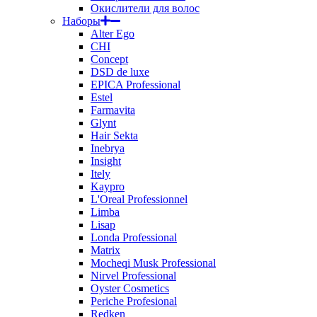
Окислители для волос
Наборы
Alter Ego
CHI
Concept
DSD de luxe
EPICA Professional
Estel
Farmavita
Glynt
Hair Sekta
Inebrya
Insight
Itely
Kaypro
L'Oreal Professionnel
Limba
Lisap
Londa Professional
Matrix
Mocheqi Musk Professional
Nirvel Professional
Oyster Cosmetics
Periche Profesional
Redken