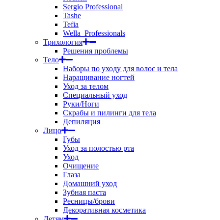
Sergio Professional
Tashe
Tefia
Wella_Professionals
Трихология
Решения проблемы
Тело
Наборы по уходу для волос и тела
Наращивание ногтей
Уход за телом
Специальный уход
Руки/Ноги
Скрабы и пилинги для тела
Депиляция
Лицо
Губы
Уход за полостью рта
Уход
Очищение
Глаза
Домашний уход
Зубная паста
Ресницы/брови
Декоративная косметика
Детям