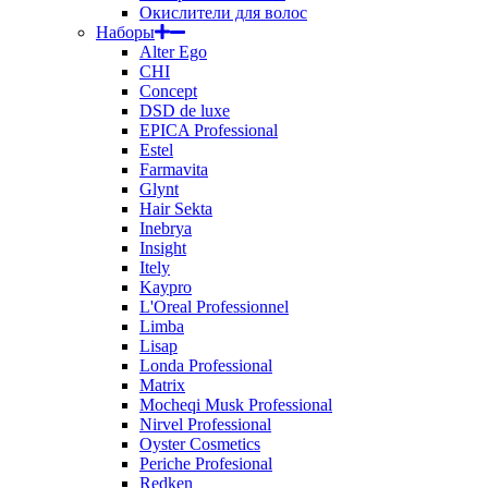
Окислители для волос
Наборы
Alter Ego
CHI
Concept
DSD de luxe
EPICA Professional
Estel
Farmavita
Glynt
Hair Sekta
Inebrya
Insight
Itely
Kaypro
L'Oreal Professionnel
Limba
Lisap
Londa Professional
Matrix
Mocheqi Musk Professional
Nirvel Professional
Oyster Cosmetics
Periche Profesional
Redken