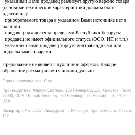
· указанный Вами продавец реализует другую версию товара
(основные технические характеристики должны быть
идентичны);
· приобретаемого товара в указанном Вами источнике нет в
наличии;
· продавец находится за пределами Республики Беларусь;
· продавец не имеет официального статуса (ООО, ИП и т.п.)
· указанный вами продавец торгует контрабандными или
поддельными товарами.
Предложение не является публичной офертой. Каждое
обращение рассматривается индивидуально.
Страна производства: Сша
Производитель: Фароук Системс, 250 Пеннбрайд Др., Хьюстон, Техас
77090, США / Farouk Systems, 250 Pennbright Dr, Houston, TX 77090,
USA
Импортер в РБ: ООО "Лика-Джей", г. Минск,ул. Кропоткина, д.84, пом.
122