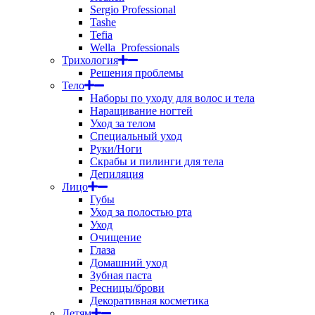
Sergio Professional
Tashe
Tefia
Wella_Professionals
Трихология
Решения проблемы
Тело
Наборы по уходу для волос и тела
Наращивание ногтей
Уход за телом
Специальный уход
Руки/Ноги
Скрабы и пилинги для тела
Депиляция
Лицо
Губы
Уход за полостью рта
Уход
Очищение
Глаза
Домашний уход
Зубная паста
Ресницы/брови
Декоративная косметика
Детям