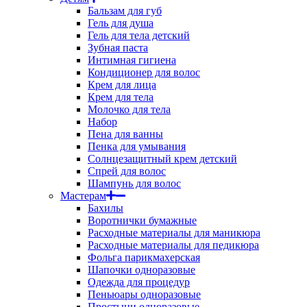
Бальзам для губ
Гель для душа
Гель для тела детский
Зубная паста
Интимная гигиена
Кондиционер для волос
Крем для лица
Крем для тела
Молочко для тела
Набор
Пена для ванны
Пенка для умывания
Солнцезащитный крем детский
Спрей для волос
Шампунь для волос
Мастерам
Бахилы
Воротнички бумажные
Расходные материалы для маникюра
Расходные материалы для педикюра
Фольга парикмахерская
Шапочки одноразовые
Одежда для процедур
Пеньюары одноразовые
Простыни одноразовые