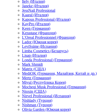
Itely (Италия)
Janeke (Италия)
JessNail Professional
Kaaral (Италия)
Kapous Professional (Италия)
KayPro (Италия)
Keen (Германия)
Kerastase (Франция)
L'Oreal Professionnel (Франция)
Lador (Южная корея)
LeviSsime (Испания)
Limba Cosmetics (Беларусь)
Lisap (Италия)
Londa Professional (Германия)
Mark Shmidt
Matrix (США)
MediOK (Германия, Малайзия, Китай и др.)
Mertz (Германия)
Miyul (Республика Корея)
Mocheqi Musk Professional (Германия)
Nioxin (США)
Nirvel Professional (Испания)
Nishlady (Турция)
Nishman (Турция)
Olivia Garden (Южная корея)