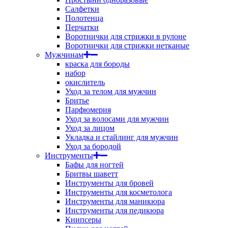
Салфетки
Полотенца
Перчатки
Воротнички для стрижки в рулоне
Воротнички для стрижки нетканые
Мужчинам
краска для бороды
набор
окислитель
Уход за телом для мужчин
Бритье
Парфюмерия
Уход за волосами для мужчин
Уход за лицом
Укладка и стайлинг для мужчин
Уход за бородой
Инструменты
Бафы для ногтей
Бритвы шаветт
Инструменты для бровей
Инструменты для косметолога
Инструменты для маникюра
Инструменты для педикюра
Книпсеры