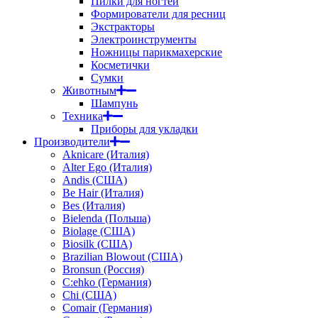
Пилки для ногтей
Формирователи для ресниц
Экстракторы
Электроинструменты
Ножницы парикмахерские
Косметички
Сумки
Животным
Шампунь
Техника
Приборы для укладки
Производители
Aknicare (Италия)
Alter Ego (Италия)
Andis (США)
Be Hair (Италия)
Bes (Италия)
Bielenda (Польша)
Biolage (США)
Biosilk (США)
Brazilian Blowout (США)
Bronsun (Россия)
C:ehko (Германия)
Chi (США)
Comair (Германия)