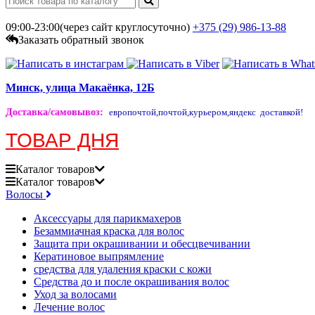
09:00-23:00(через сайт круглосуточно)
+375 (29)
986-13-88
Заказать обратный звонок
Минск, улица Макаёнка, 12Б
Доставка/самовывоз
:
европочтой,
почтой,
курьером,
яндекс доставкой!
ТОВАР ДНЯ
Каталог
товаров
Каталог
товаров
Волосы
Аксессуары для парикмахеров
Безаммиачная краска для волос
Защита при окрашивании и обесцвечивании
Кератиновое выпрямление
средства для удаления краски с кожи
Средства до и после окрашивания волос
Уход за волосами
Лечение волос