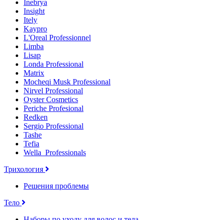
Inebrya
Insight
Itely
Kaypro
L'Oreal Professionnel
Limba
Lisap
Londa Professional
Matrix
Mocheqi Musk Professional
Nirvel Professional
Oyster Cosmetics
Periche Profesional
Redken
Sergio Professional
Tashe
Tefia
Wella_Professionals
Трихология
Решения проблемы
Тело
Наборы по уходу для волос и тела