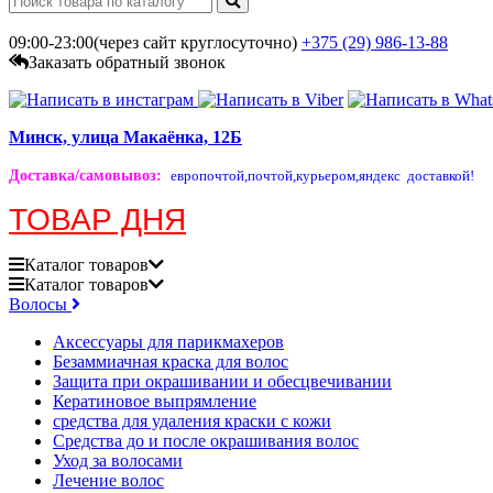
09:00-23:00(через сайт круглосуточно)
+375 (29)
986-13-88
Заказать обратный звонок
Минск, улица Макаёнка, 12Б
Доставка/самовывоз
:
европочтой,
почтой,
курьером,
яндекс доставкой!
ТОВАР ДНЯ
Каталог
товаров
Каталог
товаров
Волосы
Аксессуары для парикмахеров
Безаммиачная краска для волос
Защита при окрашивании и обесцвечивании
Кератиновое выпрямление
средства для удаления краски с кожи
Средства до и после окрашивания волос
Уход за волосами
Лечение волос