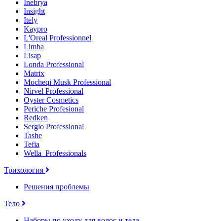
Inebrya
Insight
Itely
Kaypro
L'Oreal Professionnel
Limba
Lisap
Londa Professional
Matrix
Mocheqi Musk Professional
Nirvel Professional
Oyster Cosmetics
Periche Profesional
Redken
Sergio Professional
Tashe
Tefia
Wella_Professionals
Трихология
Решения проблемы
Тело
Наборы по уходу для волос и тела