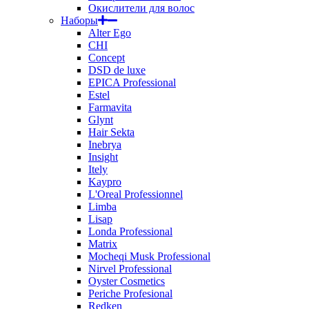
Окислители для волос
Наборы
Alter Ego
CHI
Concept
DSD de luxe
EPICA Professional
Estel
Farmavita
Glynt
Hair Sekta
Inebrya
Insight
Itely
Kaypro
L'Oreal Professionnel
Limba
Lisap
Londa Professional
Matrix
Mocheqi Musk Professional
Nirvel Professional
Oyster Cosmetics
Periche Profesional
Redken