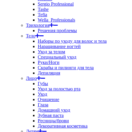
Sergio Professional
Tashe
Tefia
Wella_Professionals
Трихология
Решения проблемы
Тело
Наборы по уходу для волос и тела
Наращивание ногтей
Уход за телом
Специальный уход
Руки/Ноги
Скрабы и пилинги для тела
Депиляция
Лицо
Губы
Уход за полостью рта
Уход
Очищение
Глаза
Домашний уход
Зубная паста
Ресницы/брови
Декоративная косметика
Детям