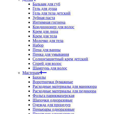
Бальзам для губ
Гель для душа
Гель для тела детский
Зубная паста
Интимная гигиена
Кондиционер для волос
Крем для лица
Крем для тела
Молочко для тела
Набор
Пена для ванны
Пенка для умывания
Солнцезащитный крем детский
Спрей для волос
Шампунь для волос
Мастерам
Бахилы
Воротнички бумажные
Расходные материалы для маникюра
Расходные материалы для педикюра
Фольга парикмахерская
Шапочки одноразовые
Одежда для процедур
Пеньюары одноразовые
Простыни одноразовые