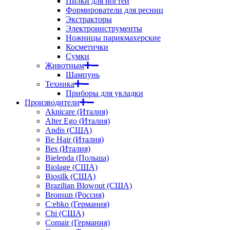
Пилки для ногтей
Формирователи для ресниц
Экстракторы
Электроинструменты
Ножницы парикмахерские
Косметички
Сумки
Животным
Шампунь
Техника
Приборы для укладки
Производители
Aknicare (Италия)
Alter Ego (Италия)
Andis (США)
Be Hair (Италия)
Bes (Италия)
Bielenda (Польша)
Biolage (США)
Biosilk (США)
Brazilian Blowout (США)
Bronsun (Россия)
C:ehko (Германия)
Chi (США)
Comair (Германия)