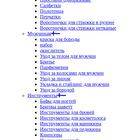
Салфетки
Полотенца
Перчатки
Воротнички для стрижки в рулоне
Воротнички для стрижки нетканые
Мужчинам
краска для бороды
набор
окислитель
Уход за телом для мужчин
Бритье
Парфюмерия
Уход за волосами для мужчин
Уход за лицом
Укладка и стайлинг для мужчин
Уход за бородой
Инструменты
Бафы для ногтей
Бритвы шаветт
Инструменты для бровей
Инструменты для косметолога
Инструменты для маникюра
Инструменты для педикюра
Книпсеры