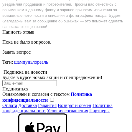
уведомляя продавцов и потребителей. Просим вас отнестись с
пониманием к данному факту и заранее приносим извинения за
возможные неточности в описании и фотографиях товара. Будем
благодарны вам за сообщение об ошибках — это поможет сделать
наш каталог еще точнее!
Написать отзыв
Пока не было вопросов.
Задать вопрос
Теги:
шампуньлореаль
Подписка на новости
Будьте в курсе новых акций и спецпредложений!
Подписаться
Ознакомлен и согласен с текстом
Политика
конфиденциальности
Оплата
Доставка
Гарантия
Возврат и обмен
Политика
конфиденциальности
Условия соглашения
Партнеры