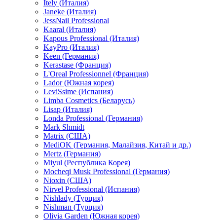
Itely (Италия)
Janeke (Италия)
JessNail Professional
Kaaral (Италия)
Kapous Professional (Италия)
KayPro (Италия)
Keen (Германия)
Kerastase (Франция)
L'Oreal Professionnel (Франция)
Lador (Южная корея)
LeviSsime (Испания)
Limba Cosmetics (Беларусь)
Lisap (Италия)
Londa Professional (Германия)
Mark Shmidt
Matrix (США)
MediOK (Германия, Малайзия, Китай и др.)
Mertz (Германия)
Miyul (Республика Корея)
Mocheqi Musk Professional (Германия)
Nioxin (США)
Nirvel Professional (Испания)
Nishlady (Турция)
Nishman (Турция)
Olivia Garden (Южная корея)