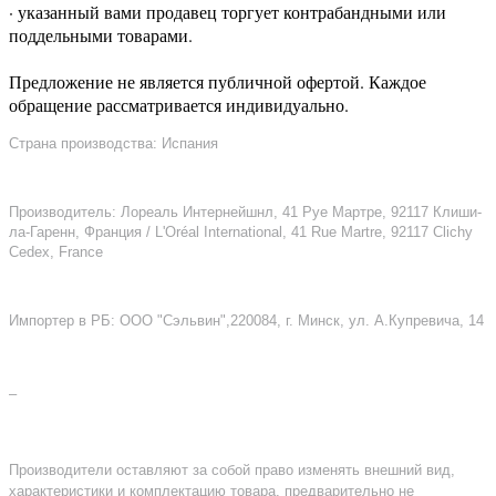
· указанный вами продавец торгует контрабандными или
поддельными товарами.
Предложение не является публичной офертой. Каждое
обращение рассматривается индивидуально.
Страна производства: Испания
Производитель: Лореаль Интернейшнл, 41 Руе Мартре, 92117 Клиши-
ла-Гаренн, Франция / L'Oréal International, 41 Rue Martre, 92117 Clichy
Cedex, France
Импортер в РБ: ООО "Сэльвин",220084, г. Минск, ул. А.Купревича, 14
–
Производители оставляют за собой право изменять внешний вид,
характеристики и комплектацию товара, предварительно не