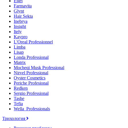
Estel
Farmavita
Glynt
Hair Sekta
Inebrya
Insight
Itely
Kaypro
L'Oreal Professionnel
Limba
Lisap
Londa Professional
Matrix
Mocheqi Musk Professional
Nirvel Professional
Oyster Cosmetics
Periche Profesional
Redken
Sergio Professional
Tashe
Tefia
Wella_Professionals
Трихология