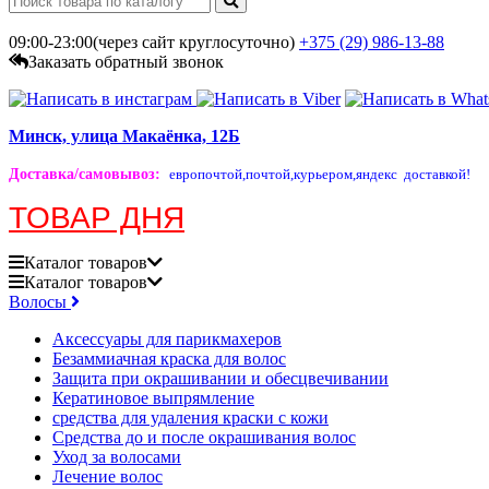
09:00-23:00(через сайт круглосуточно)
+375 (29)
986-13-88
Заказать обратный звонок
Минск, улица Макаёнка, 12Б
Доставка/самовывоз
:
европочтой,
почтой,
курьером,
яндекс доставкой!
ТОВАР ДНЯ
Каталог
товаров
Каталог
товаров
Волосы
Аксессуары для парикмахеров
Безаммиачная краска для волос
Защита при окрашивании и обесцвечивании
Кератиновое выпрямление
средства для удаления краски с кожи
Средства до и после окрашивания волос
Уход за волосами
Лечение волос