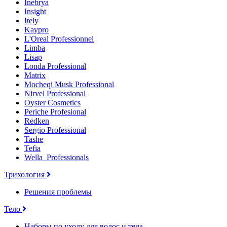
Inebrya
Insight
Itely
Kaypro
L'Oreal Professionnel
Limba
Lisap
Londa Professional
Matrix
Mocheqi Musk Professional
Nirvel Professional
Oyster Cosmetics
Periche Profesional
Redken
Sergio Professional
Tashe
Tefia
Wella_Professionals
Трихология
Решения проблемы
Тело
Наборы по уходу для волос и тела