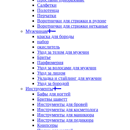
Салфетки
Полотенца
Перчатки
Воротнички для стрижки в рулоне
Воротнички для стрижки нетканые
Мужчинам
краска для бороды
набор
окислитель
Уход за телом для мужчин
Бритье
Парфюмерия
Уход за волосами для мужчин
Уход за лицом
Укладка и стайлинг для мужчин
Уход за бородой
Инструменты
Бафы для ногтей
Бритвы шаветт
Инструменты для бровей
Инструменты для косметолога
Инструменты для маникюра
Инструменты для педикюра
Книпсеры