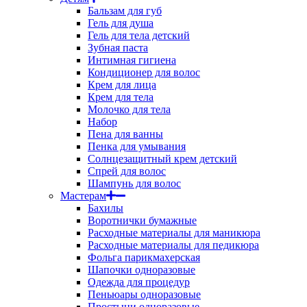
Бальзам для губ
Гель для душа
Гель для тела детский
Зубная паста
Интимная гигиена
Кондиционер для волос
Крем для лица
Крем для тела
Молочко для тела
Набор
Пена для ванны
Пенка для умывания
Солнцезащитный крем детский
Спрей для волос
Шампунь для волос
Мастерам
Бахилы
Воротнички бумажные
Расходные материалы для маникюра
Расходные материалы для педикюра
Фольга парикмахерская
Шапочки одноразовые
Одежда для процедур
Пеньюары одноразовые
Простыни одноразовые