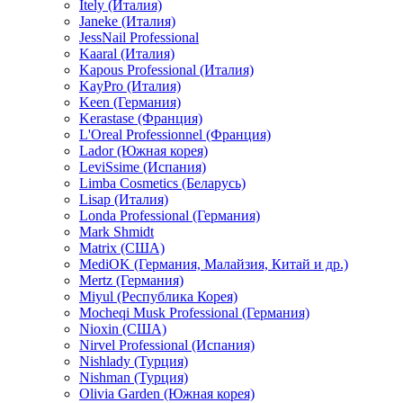
Itely (Италия)
Janeke (Италия)
JessNail Professional
Kaaral (Италия)
Kapous Professional (Италия)
KayPro (Италия)
Keen (Германия)
Kerastase (Франция)
L'Oreal Professionnel (Франция)
Lador (Южная корея)
LeviSsime (Испания)
Limba Cosmetics (Беларусь)
Lisap (Италия)
Londa Professional (Германия)
Mark Shmidt
Matrix (США)
MediOK (Германия, Малайзия, Китай и др.)
Mertz (Германия)
Miyul (Республика Корея)
Mocheqi Musk Professional (Германия)
Nioxin (США)
Nirvel Professional (Испания)
Nishlady (Турция)
Nishman (Турция)
Olivia Garden (Южная корея)