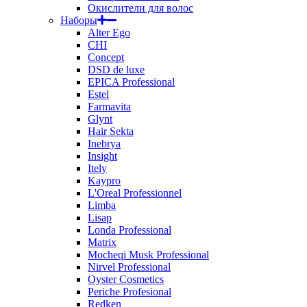
Окислители для волос
Наборы
Alter Ego
CHI
Concept
DSD de luxe
EPICA Professional
Estel
Farmavita
Glynt
Hair Sekta
Inebrya
Insight
Itely
Kaypro
L'Oreal Professionnel
Limba
Lisap
Londa Professional
Matrix
Mocheqi Musk Professional
Nirvel Professional
Oyster Cosmetics
Periche Profesional
Redken