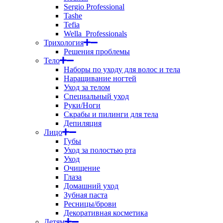
Sergio Professional
Tashe
Tefia
Wella_Professionals
Трихология
Решения проблемы
Тело
Наборы по уходу для волос и тела
Наращивание ногтей
Уход за телом
Специальный уход
Руки/Ноги
Скрабы и пилинги для тела
Депиляция
Лицо
Губы
Уход за полостью рта
Уход
Очищение
Глаза
Домашний уход
Зубная паста
Ресницы/брови
Декоративная косметика
Детям