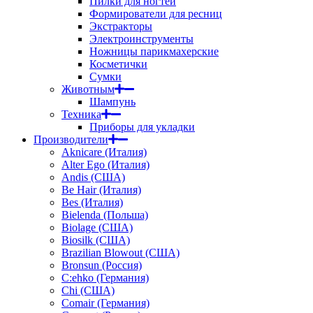
Пилки для ногтей
Формирователи для ресниц
Экстракторы
Электроинструменты
Ножницы парикмахерские
Косметички
Сумки
Животным
Шампунь
Техника
Приборы для укладки
Производители
Aknicare (Италия)
Alter Ego (Италия)
Andis (США)
Be Hair (Италия)
Bes (Италия)
Bielenda (Польша)
Biolage (США)
Biosilk (США)
Brazilian Blowout (США)
Bronsun (Россия)
C:ehko (Германия)
Chi (США)
Comair (Германия)