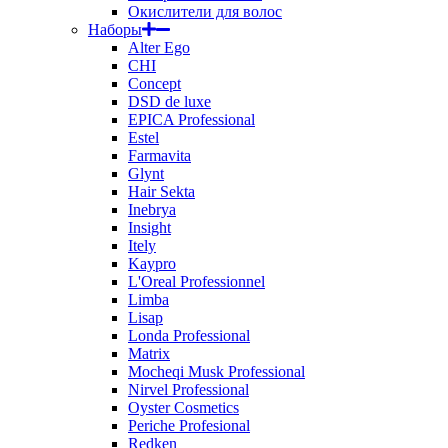
Окислители для волос
Наборы
Alter Ego
CHI
Concept
DSD de luxe
EPICA Professional
Estel
Farmavita
Glynt
Hair Sekta
Inebrya
Insight
Itely
Kaypro
L'Oreal Professionnel
Limba
Lisap
Londa Professional
Matrix
Mocheqi Musk Professional
Nirvel Professional
Oyster Cosmetics
Periche Profesional
Redken