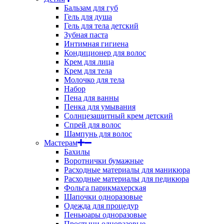
Бальзам для губ
Гель для душа
Гель для тела детский
Зубная паста
Интимная гигиена
Кондиционер для волос
Крем для лица
Крем для тела
Молочко для тела
Набор
Пена для ванны
Пенка для умывания
Солнцезащитный крем детский
Спрей для волос
Шампунь для волос
Мастерам
Бахилы
Воротнички бумажные
Расходные материалы для маникюра
Расходные материалы для педикюра
Фольга парикмахерская
Шапочки одноразовые
Одежда для процедур
Пеньюары одноразовые
Простыни одноразовые