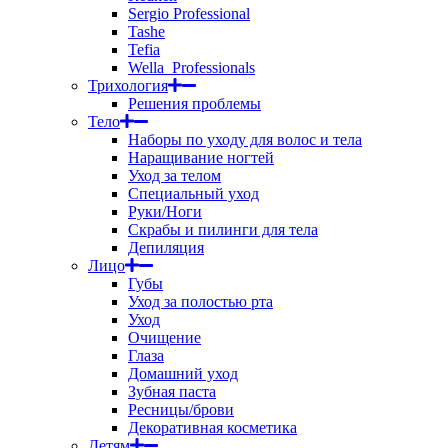
Sergio Professional
Tashe
Tefia
Wella_Professionals
Трихология
Решения проблемы
Тело
Наборы по уходу для волос и тела
Наращивание ногтей
Уход за телом
Специальный уход
Руки/Ноги
Скрабы и пилинги для тела
Депиляция
Лицо
Губы
Уход за полостью рта
Уход
Очищение
Глаза
Домашний уход
Зубная паста
Ресницы/брови
Декоративная косметика
Детям