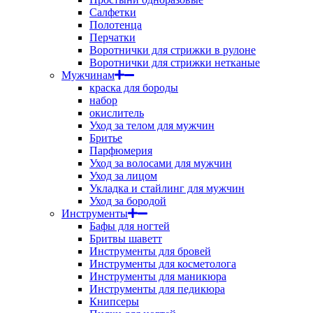
Салфетки
Полотенца
Перчатки
Воротнички для стрижки в рулоне
Воротнички для стрижки нетканые
Мужчинам
краска для бороды
набор
окислитель
Уход за телом для мужчин
Бритье
Парфюмерия
Уход за волосами для мужчин
Уход за лицом
Укладка и стайлинг для мужчин
Уход за бородой
Инструменты
Бафы для ногтей
Бритвы шаветт
Инструменты для бровей
Инструменты для косметолога
Инструменты для маникюра
Инструменты для педикюра
Книпсеры