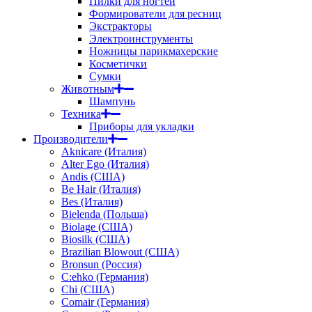
Пилки для ногтей
Формирователи для ресниц
Экстракторы
Электроинструменты
Ножницы парикмахерские
Косметички
Сумки
Животным
Шампунь
Техника
Приборы для укладки
Производители
Aknicare (Италия)
Alter Ego (Италия)
Andis (США)
Be Hair (Италия)
Bes (Италия)
Bielenda (Польша)
Biolage (США)
Biosilk (США)
Brazilian Blowout (США)
Bronsun (Россия)
C:ehko (Германия)
Chi (США)
Comair (Германия)