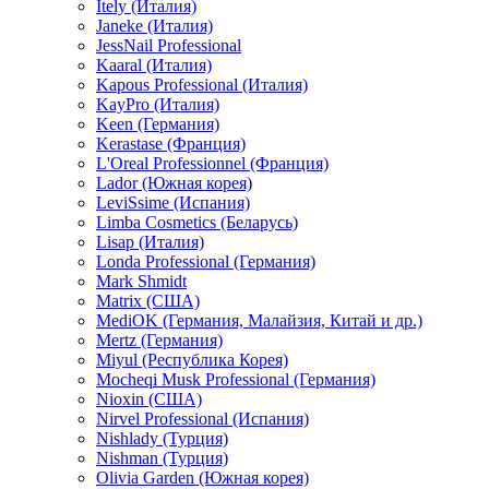
Itely (Италия)
Janeke (Италия)
JessNail Professional
Kaaral (Италия)
Kapous Professional (Италия)
KayPro (Италия)
Keen (Германия)
Kerastase (Франция)
L'Oreal Professionnel (Франция)
Lador (Южная корея)
LeviSsime (Испания)
Limba Cosmetics (Беларусь)
Lisap (Италия)
Londa Professional (Германия)
Mark Shmidt
Matrix (США)
MediOK (Германия, Малайзия, Китай и др.)
Mertz (Германия)
Miyul (Республика Корея)
Mocheqi Musk Professional (Германия)
Nioxin (США)
Nirvel Professional (Испания)
Nishlady (Турция)
Nishman (Турция)
Olivia Garden (Южная корея)