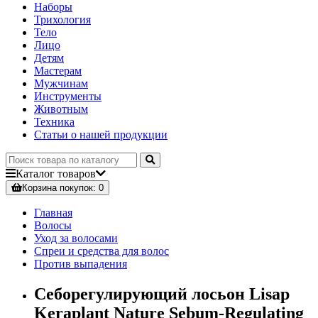
Наборы
Трихология
Тело
Лицо
Детям
Мастерам
Мужчинам
Инструменты
Животным
Техника
Статьи о нашей продукции
Каталог
товаров
Корзина
покупок
: 0
Главная
Волосы
Уход за волосами
Спреи и средства для волос
Против выпадения
Себорегулирующий лосьон Lisap
Keraplant Nature Sebum-Regulating