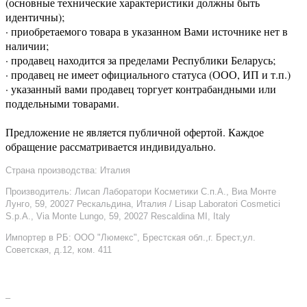
(основные технические характеристики должны быть
идентичны);
· приобретаемого товара в указанном Вами источнике нет в
наличии;
· продавец находится за пределами Республики Беларусь;
· продавец не имеет официального статуса (ООО, ИП и т.п.)
· указанный вами продавец торгует контрабандными или
поддельными товарами.
Предложение не является публичной офертой. Каждое
обращение рассматривается индивидуально.
Страна производства: Италия
Производитель: Лисап Лаборатори Косметики С.п.А., Виа Монте
Лунго, 59, 20027 Рескальдина, Италия / Lisap Laboratori Cosmetici
S.p.A., Via Monte Lungo, 59, 20027 Rescaldina MI, Italy
Импортер в РБ: ООО "Люмекс", Брестская обл.,г. Брест,ул.
Советская, д.12, ком. 411
–