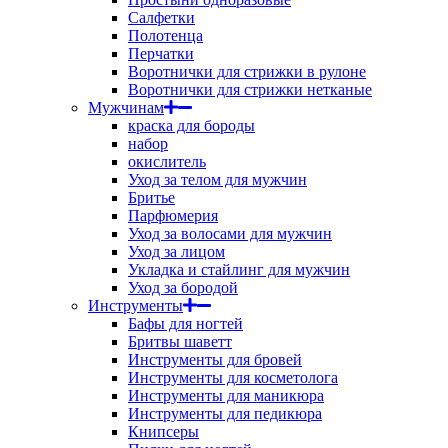
Салфетки
Полотенца
Перчатки
Воротнички для стрижки в рулоне
Воротнички для стрижки нетканые
Мужчинам
краска для бороды
набор
окислитель
Уход за телом для мужчин
Бритье
Парфюмерия
Уход за волосами для мужчин
Уход за лицом
Укладка и стайлинг для мужчин
Уход за бородой
Инструменты
Бафы для ногтей
Бритвы шаветт
Инструменты для бровей
Инструменты для косметолога
Инструменты для маникюра
Инструменты для педикюра
Книпсеры