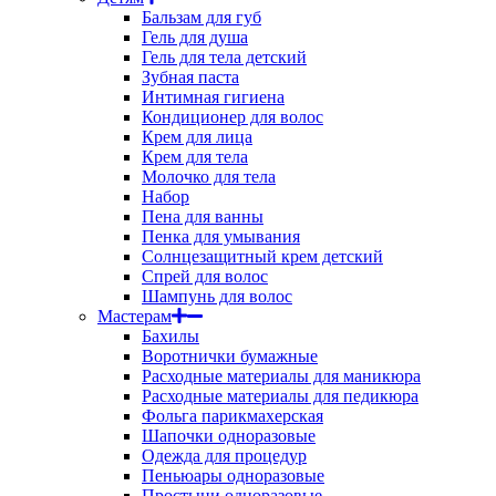
Бальзам для губ
Гель для душа
Гель для тела детский
Зубная паста
Интимная гигиена
Кондиционер для волос
Крем для лица
Крем для тела
Молочко для тела
Набор
Пена для ванны
Пенка для умывания
Солнцезащитный крем детский
Спрей для волос
Шампунь для волос
Мастерам
Бахилы
Воротнички бумажные
Расходные материалы для маникюра
Расходные материалы для педикюра
Фольга парикмахерская
Шапочки одноразовые
Одежда для процедур
Пеньюары одноразовые
Простыни одноразовые