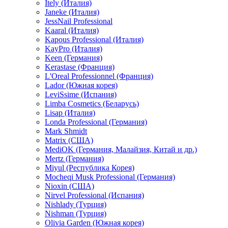
Itely (Италия)
Janeke (Италия)
JessNail Professional
Kaaral (Италия)
Kapous Professional (Италия)
KayPro (Италия)
Keen (Германия)
Kerastase (Франция)
L'Oreal Professionnel (Франция)
Lador (Южная корея)
LeviSsime (Испания)
Limba Cosmetics (Беларусь)
Lisap (Италия)
Londa Professional (Германия)
Mark Shmidt
Matrix (США)
MediOK (Германия, Малайзия, Китай и др.)
Mertz (Германия)
Miyul (Республика Корея)
Mocheqi Musk Professional (Германия)
Nioxin (США)
Nirvel Professional (Испания)
Nishlady (Турция)
Nishman (Турция)
Olivia Garden (Южная корея)