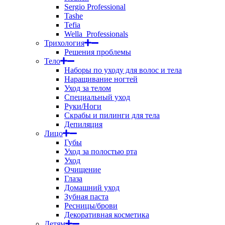
Sergio Professional
Tashe
Tefia
Wella_Professionals
Трихология
Решения проблемы
Тело
Наборы по уходу для волос и тела
Наращивание ногтей
Уход за телом
Специальный уход
Руки/Ноги
Скрабы и пилинги для тела
Депиляция
Лицо
Губы
Уход за полостью рта
Уход
Очищение
Глаза
Домашний уход
Зубная паста
Ресницы/брови
Декоративная косметика
Детям