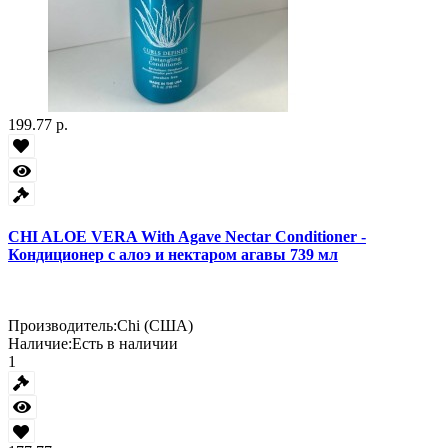
199.77 р.
CHI ALOE VERA With Agave Nectar Conditioner -
Кондиционер с алоэ и нектаром агавы 739 мл
Производитель:
Chi (США)
Наличие:
Есть в наличии
1