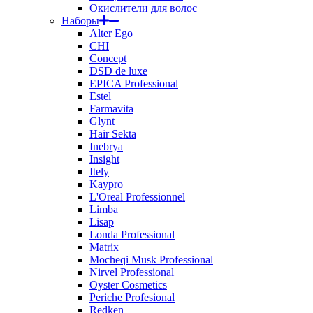
Окислители для волос
Наборы
Alter Ego
CHI
Concept
DSD de luxe
EPICA Professional
Estel
Farmavita
Glynt
Hair Sekta
Inebrya
Insight
Itely
Kaypro
L'Oreal Professionnel
Limba
Lisap
Londa Professional
Matrix
Mocheqi Musk Professional
Nirvel Professional
Oyster Cosmetics
Periche Profesional
Redken