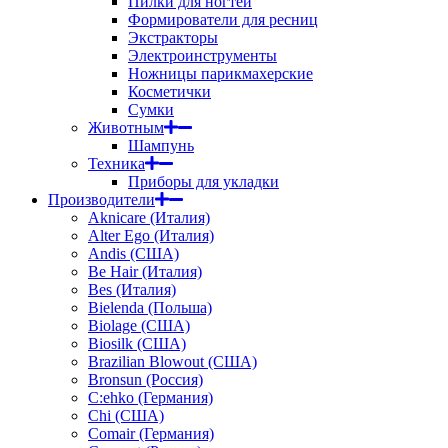
Пилки для ногтей
Формирователи для ресниц
Экстракторы
Электроинструменты
Ножницы парикмахерские
Косметички
Сумки
Животным
Шампунь
Техника
Приборы для укладки
Производители
Aknicare (Италия)
Alter Ego (Италия)
Andis (США)
Be Hair (Италия)
Bes (Италия)
Bielenda (Польша)
Biolage (США)
Biosilk (США)
Brazilian Blowout (США)
Bronsun (Россия)
C:ehko (Германия)
Chi (США)
Comair (Германия)