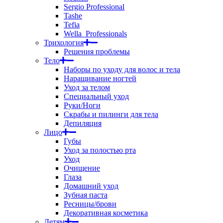
Sergio Professional
Tashe
Tefia
Wella_Professionals
Трихология
Решения проблемы
Тело
Наборы по уходу для волос и тела
Наращивание ногтей
Уход за телом
Специальный уход
Руки/Ноги
Скрабы и пилинги для тела
Депиляция
Лицо
Губы
Уход за полостью рта
Уход
Очищение
Глаза
Домашний уход
Зубная паста
Ресницы/брови
Декоративная косметика
Детям