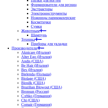
Пилки для ногтей
Формирователи для ресниц
Экстракторы
Электроинструменты
Ножницы парикмахерские
Косметички
Сумки
Животным
Шампунь
Техника
Приборы для укладки
Производители
Aknicare (Италия)
Alter Ego (Италия)
Andis (США)
Be Hair (Италия)
Bes (Италия)
Bielenda (Польша)
Biolage (США)
Biosilk (США)
Brazilian Blowout (США)
Bronsun (Россия)
C:ehko (Германия)
Chi (США)
Comair (Германия)