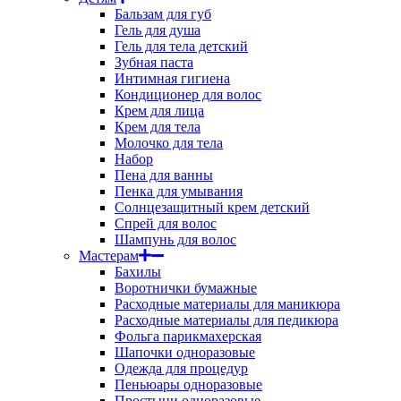
Бальзам для губ
Гель для душа
Гель для тела детский
Зубная паста
Интимная гигиена
Кондиционер для волос
Крем для лица
Крем для тела
Молочко для тела
Набор
Пена для ванны
Пенка для умывания
Солнцезащитный крем детский
Спрей для волос
Шампунь для волос
Мастерам
Бахилы
Воротнички бумажные
Расходные материалы для маникюра
Расходные материалы для педикюра
Фольга парикмахерская
Шапочки одноразовые
Одежда для процедур
Пеньюары одноразовые
Простыни одноразовые