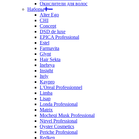
Окислители для волос
Наборы
Alter Ego
CHI
Concept
DSD de luxe
EPICA Professional
Estel
Farmavita
Glynt
Hair Sekta
Inebrya
Insight
Itely
Kaypro
L'Oreal Professionnel
Limba
Lisap
Londa Professional
Matrix
Mocheqi Musk Professional
Nirvel Professional
Oyster Cosmetics
Periche Profesional
Redken