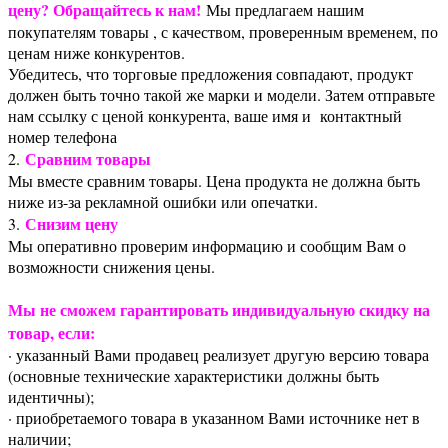
цену? Обращайтесь к нам!
Мы предлагаем нашим
-легкое распутывание
покупателям товары , с качеством, проверенным временем, по
-не электризует волосы
-можно использовать для укладки феном
ценам ниже конкурентов.
-подходит для мокрых волос
Убедитесь, что торговые предложения совпадают, продукт
должен быть точно такой же марки и модели. Затем отправьте
нам ссылку с ценой конкурента, ваше имя и контактный
номер телефона
Сравним товары
2.
Мы вместе сравним товары. Цена продукта не должна быть
ниже из-за рекламной ошибки или опечатки.
Снизим цену
3.
Мы оперативно проверим информацию и сообщим Вам о
возможности снижения цены.
Мы не сможем гарантировать индивидуальную скидку на
товар, если:
· указанный Вами продавец реализует другую версию товара
(основные технические характеристики должны быть
идентичны);
· приобретаемого товара в указанном Вами источнике нет в
наличии;