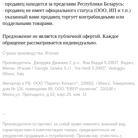
· продавец находится за пределами Республики Беларусь;
· продавец не имеет официального статуса (ООО, ИП и т.п.)
· указанный вами продавец торгует контрабандными или
поддельными товарами.
Предложение не является публичной офертой. Каждое
обращение рассматривается индивидуально.
Страна производства: Италия
Производитель: Джорджи Джанеке С.р.л., Виа Верди 9,20837, Веджо,
Милан, Италия / Georgie Janeke S.r.l., Via Verdi 9,20837, Veduggio,
Milano, Italy
Импортер в РБ: ООО "Паритет Концепт", 220062, г.Минск, Тимирязева,
дом № 126, помещение 85; ООО "ЕВЕР косметик", 220140 г.
Минск,ул. Притыцкого, д.62, корп.20, ком. 11
–
Производители оставляют за собой право изменять внешний вид,
характеристики и комплектацию товара, предварительно не
уведомляя продавцов и потребителей. Просим вас отнестись с