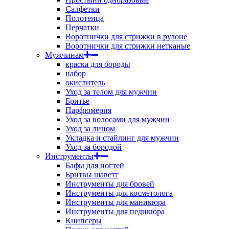
Салфетки
Полотенца
Перчатки
Воротнички для стрижки в рулоне
Воротнички для стрижки нетканые
Мужчинам
краска для бороды
набор
окислитель
Уход за телом для мужчин
Бритье
Парфюмерия
Уход за волосами для мужчин
Уход за лицом
Укладка и стайлинг для мужчин
Уход за бородой
Инструменты
Бафы для ногтей
Бритвы шаветт
Инструменты для бровей
Инструменты для косметолога
Инструменты для маникюра
Инструменты для педикюра
Книпсеры