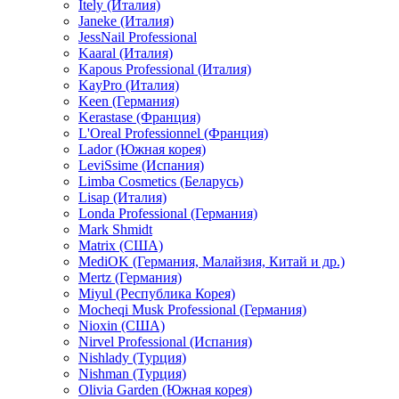
Itely (Италия)
Janeke (Италия)
JessNail Professional
Kaaral (Италия)
Kapous Professional (Италия)
KayPro (Италия)
Keen (Германия)
Kerastase (Франция)
L'Oreal Professionnel (Франция)
Lador (Южная корея)
LeviSsime (Испания)
Limba Cosmetics (Беларусь)
Lisap (Италия)
Londa Professional (Германия)
Mark Shmidt
Matrix (США)
MediOK (Германия, Малайзия, Китай и др.)
Mertz (Германия)
Miyul (Республика Корея)
Mocheqi Musk Professional (Германия)
Nioxin (США)
Nirvel Professional (Испания)
Nishlady (Турция)
Nishman (Турция)
Olivia Garden (Южная корея)