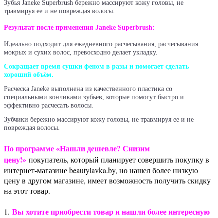
Зубья Janeke Superbrush бережно массируют кожу головы, не
травмируя ее и не повреждая волосы.
Результат после применения Janeke Superbrush:
Идеально подходит для ежедневного расчесывания, расчесывания
мокрых и сухих волос, превосходно делает укладку.
Сокращает время сушки феном в разы и помогает сделать
хороший объём.
Расческа Janeke выполнена из качественного пластика со
специальными кончиками зубьев, которые помогут быстро и
эффективно расчесать волосы.
Зубчики бережно массируют кожу головы, не травмируя ее и не
повреждая волосы.
Г
орячий воздух фена распределяется настолько равномерно, что не
По программе «Нашли дешевле? Снизим
травмирует кожу головы, не сушит локоны и волосы высушены за
цену!»
покупатель, который планирует совершить покупку в
несколько мгновений без всякого вреда.
интернет-магазине beautylavka.by, но нашел более низкую
цену в другом магазине, имеет возможность получить скидку
Особенности расчески Janeke Superbrush:
на этот товар.
Вы хотите приобрести товар и нашли более интересную
1.
-деликатный массаж головы