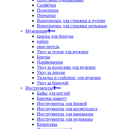
Салфетки
Полотенца
Перчатки
Воротнички для стрижки в рулоне
Воротнички для стрижки нетканые
Мужчинам
краска для бороды
набор
окислитель
Уход за телом для мужчин
Бритье
Парфюмерия
Уход за волосами для мужчин
Уход за лицом
Укладка и стайлинг для мужчин
Уход за бородой
Инструменты
Бафы для ногтей
Бритвы шаветт
Инструменты для бровей
Инструменты для косметолога
Инструменты для маникюра
Инструменты для педикюра
Книпсеры