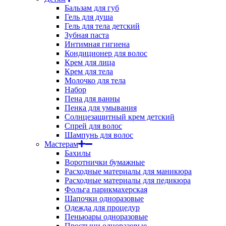
Бальзам для губ
Гель для душа
Гель для тела детский
Зубная паста
Интимная гигиена
Кондиционер для волос
Крем для лица
Крем для тела
Молочко для тела
Набор
Пена для ванны
Пенка для умывания
Солнцезащитный крем детский
Спрей для волос
Шампунь для волос
Мастерам
Бахилы
Воротнички бумажные
Расходные материалы для маникюра
Расходные материалы для педикюра
Фольга парикмахерская
Шапочки одноразовые
Одежда для процедур
Пеньюары одноразовые
Простыни одноразовые