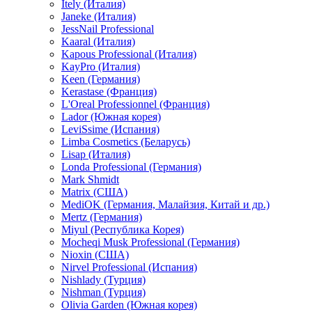
Itely (Италия)
Janeke (Италия)
JessNail Professional
Kaaral (Италия)
Kapous Professional (Италия)
KayPro (Италия)
Keen (Германия)
Kerastase (Франция)
L'Oreal Professionnel (Франция)
Lador (Южная корея)
LeviSsime (Испания)
Limba Cosmetics (Беларусь)
Lisap (Италия)
Londa Professional (Германия)
Mark Shmidt
Matrix (США)
MediOK (Германия, Малайзия, Китай и др.)
Mertz (Германия)
Miyul (Республика Корея)
Mocheqi Musk Professional (Германия)
Nioxin (США)
Nirvel Professional (Испания)
Nishlady (Турция)
Nishman (Турция)
Olivia Garden (Южная корея)