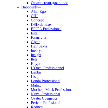
Окислители для волос
Наборы
Alter Ego
CHI
Concept
DSD de luxe
EPICA Professional
Estel
Farmavita
Glynt
Hair Sekta
Inebrya
Insight
Itely
Kaypro
L'Oreal Professionnel
Limba
Lisap
Londa Professional
Matrix
Mocheqi Musk Professional
Nirvel Professional
Oyster Cosmetics
Periche Profesional
Redken