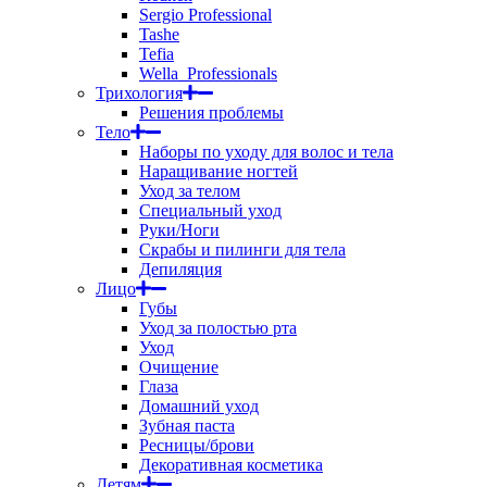
Sergio Professional
Tashe
Tefia
Wella_Professionals
Трихология
Решения проблемы
Тело
Наборы по уходу для волос и тела
Наращивание ногтей
Уход за телом
Специальный уход
Руки/Ноги
Скрабы и пилинги для тела
Депиляция
Лицо
Губы
Уход за полостью рта
Уход
Очищение
Глаза
Домашний уход
Зубная паста
Ресницы/брови
Декоративная косметика
Детям