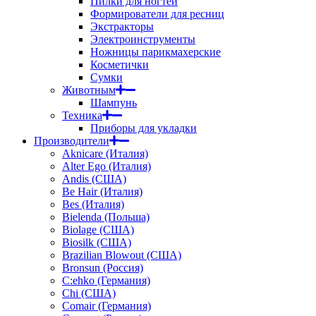
Пилки для ногтей
Формирователи для ресниц
Экстракторы
Электроинструменты
Ножницы парикмахерские
Косметички
Сумки
Животным
Шампунь
Техника
Приборы для укладки
Производители
Aknicare (Италия)
Alter Ego (Италия)
Andis (США)
Be Hair (Италия)
Bes (Италия)
Bielenda (Польша)
Biolage (США)
Biosilk (США)
Brazilian Blowout (США)
Bronsun (Россия)
C:ehko (Германия)
Chi (США)
Comair (Германия)