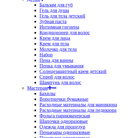
Бальзам для губ
Гель для душа
Гель для тела детский
Зубная паста
Интимная гигиена
Кондиционер для волос
Крем для лица
Крем для тела
Молочко для тела
Набор
Пена для ванны
Пенка для умывания
Солнцезащитный крем детский
Спрей для волос
Шампунь для волос
Мастерам
Бахилы
Воротнички бумажные
Расходные материалы для маникюра
Расходные материалы для педикюра
Фольга парикмахерская
Шапочки одноразовые
Одежда для процедур
Пеньюары одноразовые
Простыни одноразовые