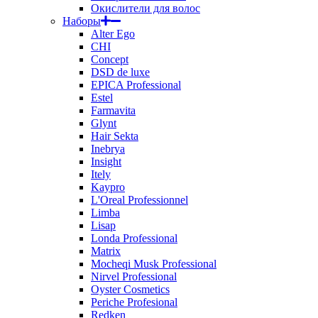
Окислители для волос
Наборы
Alter Ego
CHI
Concept
DSD de luxe
EPICA Professional
Estel
Farmavita
Glynt
Hair Sekta
Inebrya
Insight
Itely
Kaypro
L'Oreal Professionnel
Limba
Lisap
Londa Professional
Matrix
Mocheqi Musk Professional
Nirvel Professional
Oyster Cosmetics
Periche Profesional
Redken