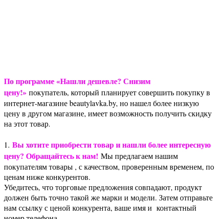
исключить контакт обесцвечивающей смеси с кожей гол
Время воздействия варьируется от 20 до 50 минут в за
степени осветления, состояния волос и концентрации о
По программе «Нашли дешевле? Снизим
цену!»
покупатель, который планирует совершить покупку в
интернет-магазине beautylavka.by, но нашел более низкую
цену в другом магазине, имеет возможность получить скидку
на этот товар.
Вы хотите приобрести товар и нашли более интересную
1.
цену? Обращайтесь к нам!
Мы предлагаем нашим
покупателям товары , с качеством, проверенным временем, по
ценам ниже конкурентов.
Убедитесь, что торговые предложения совпадают, продукт
должен быть точно такой же марки и модели. Затем отправьте
нам ссылку с ценой конкурента, ваше имя и контактный
номер телефона