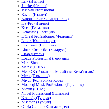
Itely (Италия)
Janeke (Италия)
JessNail Professional
Kaaral (Италия)
Kapous Professional (Италия)
KayPro (Италия)
Keen (Германия)
Kerastase (Франция)
L'Oreal Professionnel (Франция)
Lador (Южная корея)
LeviSsime (Испания)
Limba Cosmetics (Беларусь)
Lisap (Италия)
Londa Professional (Германия)
Mark Shmidt
Matrix (США)
MediOK (Германия, Малайзия, Китай и др.)
Mertz (Германия)
Miyul (Республика Корея)
Mocheqi Musk Professional (Германия)
Nioxin (США)
Nirvel Professional (Испания)
Nishlady (Турция)
Nishman (Турция)
Olivia Garden (Южная корея)