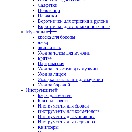
Салфетки
Полотенца
Перчатки
Воротнички для стрижки в рулоне
Воротнички для стрижки нетканые
Мужчинам
краска для бороды
набор
окислитель
Уход за телом для мужчин
Бритье
Парфюмерия
Уход за волосами для мужчин
Уход за лицом
Укладка и стайлинг для мужчин
Уход за бородой
Инструменты
Бафы для ногтей
Бритвы шаветт
Инструменты для бровей
Инструменты для косметолога
Инструменты для маникюра
Инструменты для педикюра
Книпсеры