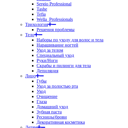
Sergio Professional
Tashe
Tefia
Wella_Professionals
Трихология
Решения проблемы
Тело
Наборы по уходу для волос и тела
Наращивание ногтей
Уход за телом
Специальный уход
Руки/Ноги
Скрабы и пилинги для тела
Депиляция
Лицо
Губы
Уход за полостью рта
Уход
Очищение
Глаза
Домашний уход
Зубная паста
Ресницы/брови
Декоративная косметика
Детям