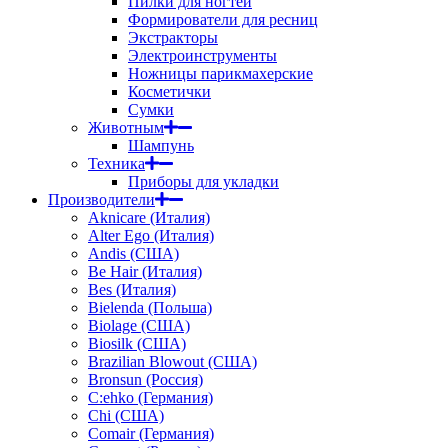
Пилки для ногтей
Формирователи для ресниц
Экстракторы
Электроинструменты
Ножницы парикмахерские
Косметички
Сумки
Животным
Шампунь
Техника
Приборы для укладки
Производители
Aknicare (Италия)
Alter Ego (Италия)
Andis (США)
Be Hair (Италия)
Bes (Италия)
Bielenda (Польша)
Biolage (США)
Biosilk (США)
Brazilian Blowout (США)
Bronsun (Россия)
C:ehko (Германия)
Chi (США)
Comair (Германия)