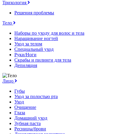
Трихология
Решения проблемы
Тело
Наборы по уходу для волос и тела
Наращивание ногтей
Уход за телом
Специальный уход
Руки/Ноги
Скрабы и пилинги для тела
Депиляция
Лицо
Губы
Уход за полостью рта
Уход
Очищение
Глаза
Домашний уход
Зубная паста
Ресницы/брови