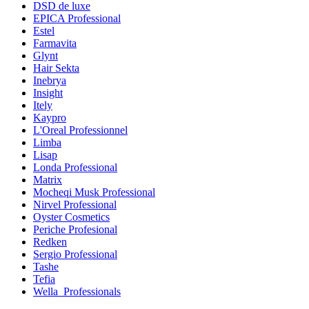
DSD de luxe
EPICA Professional
Estel
Farmavita
Glynt
Hair Sekta
Inebrya
Insight
Itely
Kaypro
L'Oreal Professionnel
Limba
Lisap
Londa Professional
Matrix
Mocheqi Musk Professional
Nirvel Professional
Oyster Cosmetics
Periche Profesional
Redken
Sergio Professional
Tashe
Tefia
Wella_Professionals