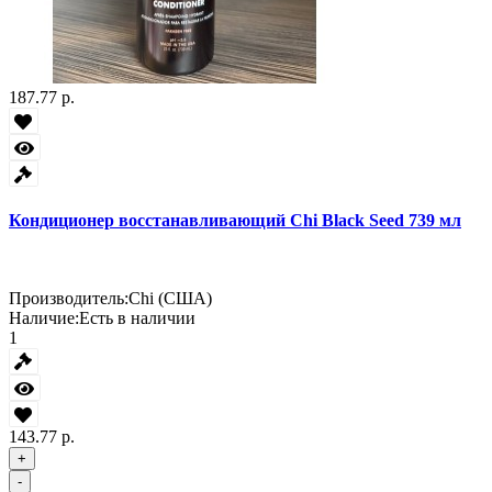
187.77 р.
Кондиционер восстанавливающий Chi Black Seed 739 мл
Производитель:
Chi (США)
Наличие:
Есть в наличии
1
143.77 р.
+
-