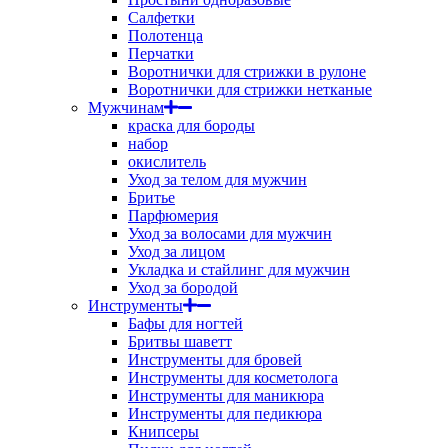
Салфетки
Полотенца
Перчатки
Воротнички для стрижки в рулоне
Воротнички для стрижки нетканые
Мужчинам
краска для бороды
набор
окислитель
Уход за телом для мужчин
Бритье
Парфюмерия
Уход за волосами для мужчин
Уход за лицом
Укладка и стайлинг для мужчин
Уход за бородой
Инструменты
Бафы для ногтей
Бритвы шаветт
Инструменты для бровей
Инструменты для косметолога
Инструменты для маникюра
Инструменты для педикюра
Книпсеры