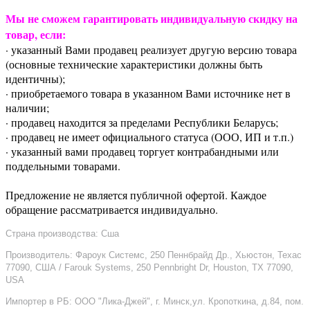
Мы не сможем гарантировать индивидуальную скидку на
товар, если:
· указанный Вами продавец реализует другую версию товара
(основные технические характеристики должны быть
идентичны);
· приобретаемого товара в указанном Вами источнике нет в
наличии;
· продавец находится за пределами Республики Беларусь;
· продавец не имеет официального статуса (ООО, ИП и т.п.)
· указанный вами продавец торгует контрабандными или
поддельными товарами.
Предложение не является публичной офертой. Каждое
обращение рассматривается индивидуально.
Страна производства: Сша
Производитель: Фароук Системс, 250 Пеннбрайд Др., Хьюстон, Техас
77090, США / Farouk Systems, 250 Pennbright Dr, Houston, TX 77090,
USA
Импортер в РБ: ООО "Лика-Джей", г. Минск,ул. Кропоткина, д.84, пом.