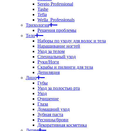
Sergio Professional
Tashe
Tefia
Wella_Professionals
Трихология
Решения проблемы
Тело
Наборы по уходу для волос и тела
Наращивание ногтей
Уход за телом
Специальный уход
Руки/Ноги
Скрабы и пилинги для тела
Депиляция
Лицо
Губы
Уход за полостью рта
Уход
Очищение
Глаза
Домашний уход
Зубная паста
Ресницы/брови
Декоративная косметика
Детям