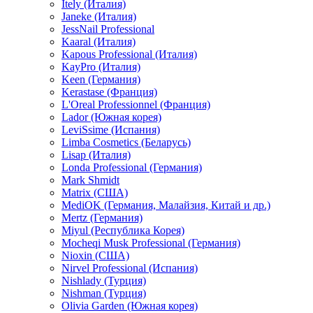
Itely (Италия)
Janeke (Италия)
JessNail Professional
Kaaral (Италия)
Kapous Professional (Италия)
KayPro (Италия)
Keen (Германия)
Kerastase (Франция)
L'Oreal Professionnel (Франция)
Lador (Южная корея)
LeviSsime (Испания)
Limba Cosmetics (Беларусь)
Lisap (Италия)
Londa Professional (Германия)
Mark Shmidt
Matrix (США)
MediOK (Германия, Малайзия, Китай и др.)
Mertz (Германия)
Miyul (Республика Корея)
Mocheqi Musk Professional (Германия)
Nioxin (США)
Nirvel Professional (Испания)
Nishlady (Турция)
Nishman (Турция)
Olivia Garden (Южная корея)