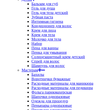
Бальзам для губ
Гель для душа
Гель для тела детский
Зубная паста
Интимная гигиена
Кондиционер для волос
Крем для лица
Крем для тела
Молочко для тела
Набор
Пена для ванны
Пенка для умывания
Солнцезащитный крем детский
Спрей для волос
Шампунь для волос
Мастерам
Бахилы
Воротнички бумажные
Расходные материалы для маникюра
Расходные материалы для педикюра
Фольга парикмахерская
Шапочки одноразовые
Одежда для процедур
Пеньюары одноразовые
Простыни одноразовые