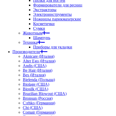
Пилки для ногтей
Формирователи для ресниц
Экстракторы
Электроинструменты
Ножницы парикмахерские
Косметички
Сумки
Животным
Шампунь
Техника
Приборы для укладки
Производители
Aknicare (Италия)
Alter Ego (Италия)
Andis (США)
Be Hair (Италия)
Bes (Италия)
Bielenda (Польша)
Biolage (США)
Biosilk (США)
Brazilian Blowout (США)
Bronsun (Россия)
C:ehko (Германия)
Chi (США)
Comair (Германия)