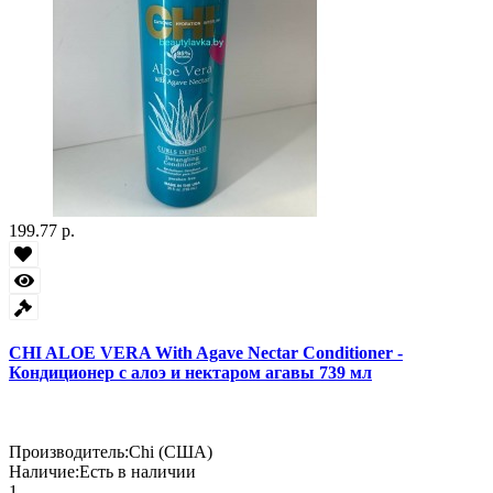
199.77 р.
CHI ALOE VERA With Agave Nectar Conditioner -
Кондиционер с алоэ и нектаром агавы 739 мл
Производитель:
Chi (США)
Наличие:
Есть в наличии
1