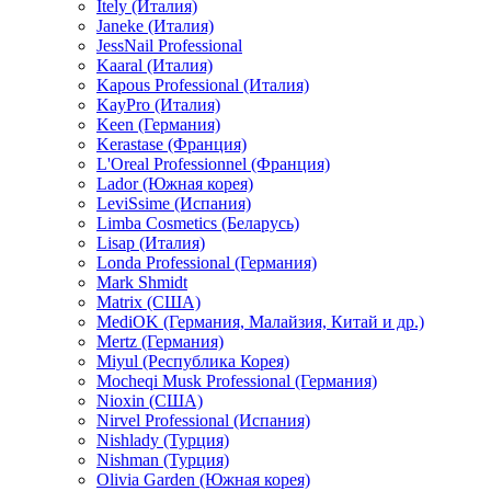
Itely (Италия)
Janeke (Италия)
JessNail Professional
Kaaral (Италия)
Kapous Professional (Италия)
KayPro (Италия)
Keen (Германия)
Kerastase (Франция)
L'Oreal Professionnel (Франция)
Lador (Южная корея)
LeviSsime (Испания)
Limba Cosmetics (Беларусь)
Lisap (Италия)
Londa Professional (Германия)
Mark Shmidt
Matrix (США)
MediOK (Германия, Малайзия, Китай и др.)
Mertz (Германия)
Miyul (Республика Корея)
Mocheqi Musk Professional (Германия)
Nioxin (США)
Nirvel Professional (Испания)
Nishlady (Турция)
Nishman (Турция)
Olivia Garden (Южная корея)