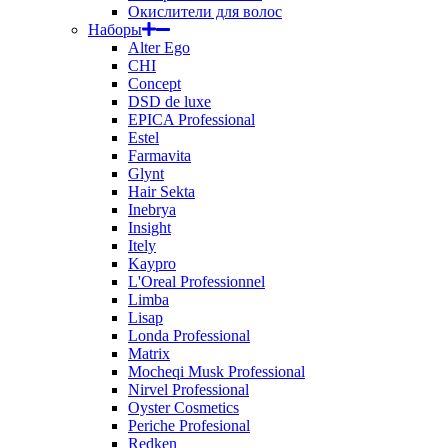
Окислители для волос
Наборы
Alter Ego
CHI
Concept
DSD de luxe
EPICA Professional
Estel
Farmavita
Glynt
Hair Sekta
Inebrya
Insight
Itely
Kaypro
L'Oreal Professionnel
Limba
Lisap
Londa Professional
Matrix
Mocheqi Musk Professional
Nirvel Professional
Oyster Cosmetics
Periche Profesional
Redken