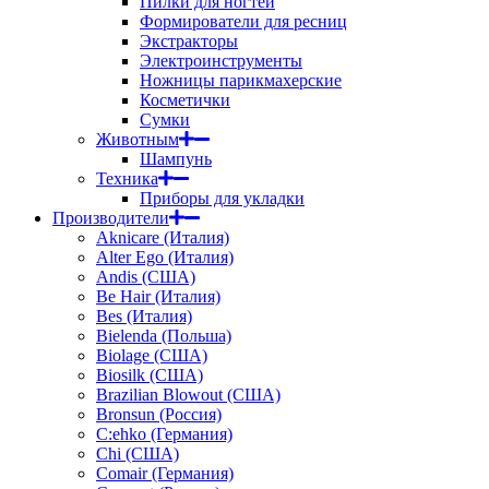
Пилки для ногтей
Формирователи для ресниц
Экстракторы
Электроинструменты
Ножницы парикмахерские
Косметички
Сумки
Животным
Шампунь
Техника
Приборы для укладки
Производители
Aknicare (Италия)
Alter Ego (Италия)
Andis (США)
Be Hair (Италия)
Bes (Италия)
Bielenda (Польша)
Biolage (США)
Biosilk (США)
Brazilian Blowout (США)
Bronsun (Россия)
C:ehko (Германия)
Chi (США)
Comair (Германия)