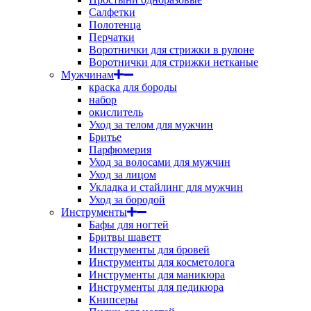
Салфетки
Полотенца
Перчатки
Воротнички для стрижки в рулоне
Воротнички для стрижки нетканые
Мужчинам
краска для бороды
набор
окислитель
Уход за телом для мужчин
Бритье
Парфюмерия
Уход за волосами для мужчин
Уход за лицом
Укладка и стайлинг для мужчин
Уход за бородой
Инструменты
Бафы для ногтей
Бритвы шаветт
Инструменты для бровей
Инструменты для косметолога
Инструменты для маникюра
Инструменты для педикюра
Книпсеры