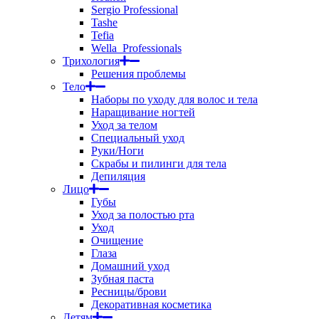
Sergio Professional
Tashe
Tefia
Wella_Professionals
Трихология
Решения проблемы
Тело
Наборы по уходу для волос и тела
Наращивание ногтей
Уход за телом
Специальный уход
Руки/Ноги
Скрабы и пилинги для тела
Депиляция
Лицо
Губы
Уход за полостью рта
Уход
Очищение
Глаза
Домашний уход
Зубная паста
Ресницы/брови
Декоративная косметика
Детям