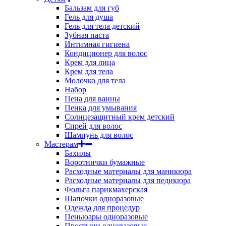
Бальзам для губ
Гель для душа
Гель для тела детский
Зубная паста
Интимная гигиена
Кондиционер для волос
Крем для лица
Крем для тела
Молочко для тела
Набор
Пена для ванны
Пенка для умывания
Солнцезащитный крем детский
Спрей для волос
Шампунь для волос
Мастерам
Бахилы
Воротнички бумажные
Расходные материалы для маникюра
Расходные материалы для педикюра
Фольга парикмахерская
Шапочки одноразовые
Одежда для процедур
Пеньюары одноразовые
Простыни одноразовые