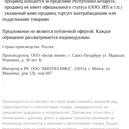
· продавец находится за пределами Республики Беларусь;
· продавец не имеет официального статуса (ООО, ИП и т.п.)
· указанный вами продавец торгует контрабандными или
поддельными товарами.
Предложение не является публичной офертой. Каждое
обращение рассматривается индивидуально.
Страна производства: Россия
Производитель: ООО «Белая линия», г. Санкт-Петарбург ул. Маршала
Новикова, д. 38 лит. К.
Импортер в РБ: ООО "БЬЮТИЛАВКА" ,220114, г. Минск, ул.
Макаенка, дом 12Б, пом.607
–
Производители оставляют за собой право изменять внешний вид,
характеристики и комплектацию товара, предварительно не
уведомляя продавцов и потребителей. Просим вас отнестись с
пониманием к данному факту и заранее приносим извинения за
возможные неточности в описании и фотографиях товара. Будем
благодарны вам за сообщение об ошибках — это поможет сделать